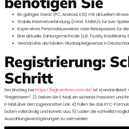
benötigen Sie
Ein gültiges Gerät (PC, Android, iOS) mit aktuellem Brows
Stabile Internetverbindung (mind. 5 Mbit/s für Live-Spiele
Kopie eines Personalausweises oder Reisepasses für die V
Eine aktuelle Zahlungsmethode (z.B. Trustly, Kreditkarte, 
Verständnis der lokalen Glücksspielgesetze in Deutschla
Registrierung: Sc
Schritt
Der Einstieg bei
https://bigbamboo.com.de/
ist standardisiert. 
“Registrieren”. 2) Geben Sie E-Mail, ein sicheres Passwort und Ih
E-Mail über den zugesandten Link. 4) Füllen Sie das KYC-Formula
Daten vollständig und korrekt aus. 5) Laden Sie schnellstmögli
Auszahlungsverzögerungen zu vermeiden.