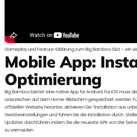
Gameplay und Feature-Erklärung zum Big Bamboo Slot – ein visu
Mobile App: Insta
Optimierung
Big Bamboo bietet eine native App für Android. Für iOS muss d
Lesezeichen auf dem Home-Bildschirm gespeichert werden. Für 
offiziellen Website herunter, aktivieren Sie “Installation aus un
Geräteeinstellungen und führen Sie die Installation durch. Stell
Updates durchführen, indem Sie die neueste APK von der Sei
zu vermeiden.