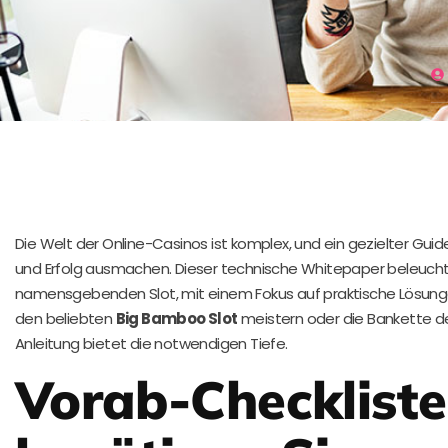
Die Welt der Online-Casinos ist komplex, und ein gezielter Gui
und Erfolg ausmachen. Dieser technische Whitepaper beleuch
namensgebenden Slot, mit einem Fokus auf praktische Lösungen
den beliebten
Big Bamboo Slot
meistern oder die Bankette d
Anleitung bietet die notwendigen Tiefe.
Vorab-Checkliste