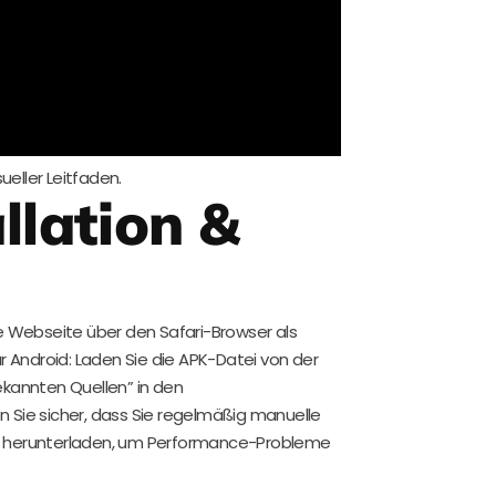
eller Leitfaden.
llation &
ie Webseite über den Safari-Browser als
Android: Laden Sie die APK-Datei von der
bekannten Quellen” in den
en Sie sicher, dass Sie regelmäßig manuelle
te herunterladen, um Performance-Probleme