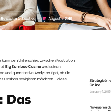
By
sector educativo
August 7, 2018
de kann den Unterschied zwischen Frustration
tet
Big Bamboo Casino
und seinen
 und quantitative Analysen. Egal, ob Sie
es Casinos navigieren möchten – diese
Strategieën 
Online
January 1, 201
: Das
Navigieren d