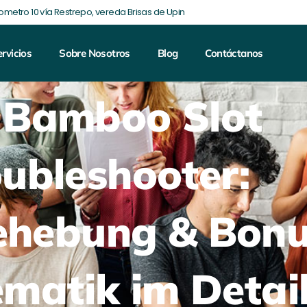
lometro 10 vía Restrepo, vereda Brisas de Upin
rvicios
Sobre Nosotros
Blog
Contáctanos
 Bamboo Slot
oubleshooter:
ehebung & Bonu
matik im Detai