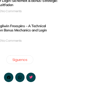
 Login-Sicherheit & Bonus-Strategie:
Leitfaden
5
No Comments
gliwin Freespins – A Technical
on Bonus Mechanics and Login
5
No Comments
Siguenos