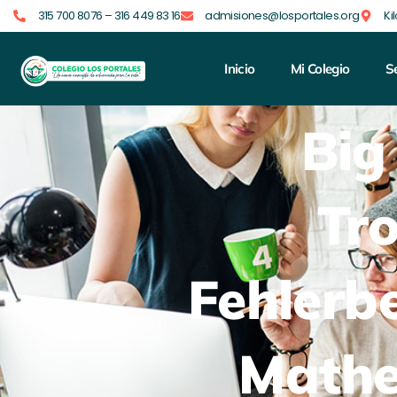
Skip
315 700 8076 – 316 449 83 16
admisiones@losportales.org
Ki
to
content
Inicio
Mi Colegio
Se
Big
Tr
Fehlerb
Mathe