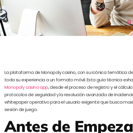
La plataforma de Monopoly casino, con su icónica temática de
toda su experiencia a un formato móvil. Esta guía técnica e
Monopoly casino app
, desde el proceso de registro y el cálc
protocolos de seguridad y la resolución avanzada de incidencia
whitepaper operativo para el usuario exigente que busca maxi
sesión de juego.
Antes de Empezar