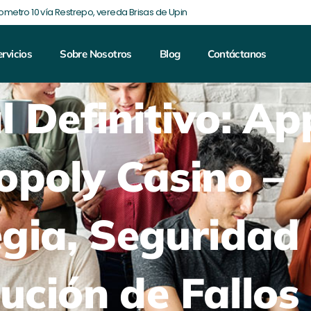
lometro 10 vía Restrepo, vereda Brisas de Upin
rvicios
Sobre Nosotros
Blog
Contáctanos
 Definitivo: Ap
poly Casino –
egia, Seguridad
ución de Fallos