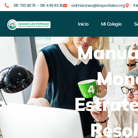
Skip
315 700 8076 – 316 449 83 16
admisiones@losportales.org
Ki
to
content
Inicio
Mi Colegio
Se
Manual
Mono
Estrat
Resol