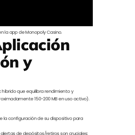
 en la app de Monopoly Casino.
plicación
ión y
híbrido que equilibra rendimiento y
roximadamente 150-200 MB en uso activo).
la configuración de su dispositivo para
alertas de depósitos/retiros son cruciales;