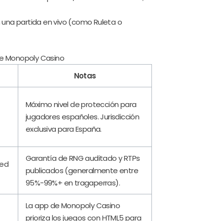
n una partida en vivo (como Ruleta o
de Monopoly Casino
Notas
Máximo nivel de protección para
jugadores españoles. Jurisdicción
exclusiva para España.
Garantía de RNG auditado y RTPs
Red
publicados (generalmente entre
95%-99%+ en tragaperras).
La app de Monopoly Casino
prioriza los juegos con HTML5 para