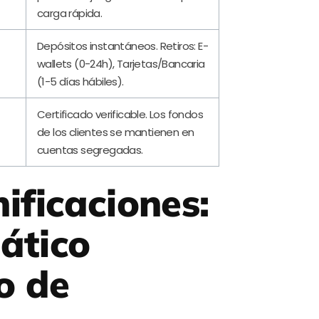
carga rápida.
Depósitos instantáneos. Retiros: E-
wallets (0-24h), Tarjetas/Bancaria
(1-5 días hábiles).
Certificado verificable. Los fondos
de los clientes se mantienen en
cuentas segregadas.
ificaciones:
ático
o de