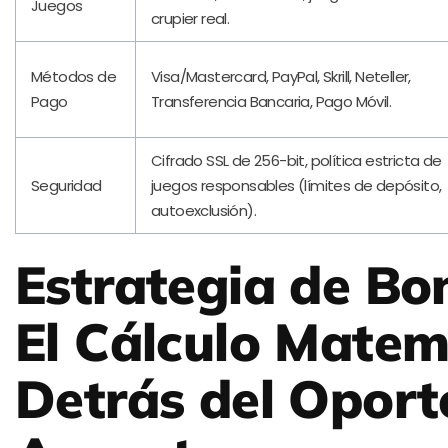
Juegos
crupier real.
Métodos de
Visa/Mastercard, PayPal, Skrill, Neteller,
Pago
Transferencia Bancaria, Pago Móvil.
Cifrado SSL de 256-bit, política estricta de
Seguridad
juegos responsables (límites de depósito,
autoexclusión).
Estrategia de Bon
El Cálculo Matem
Detrás del Oport