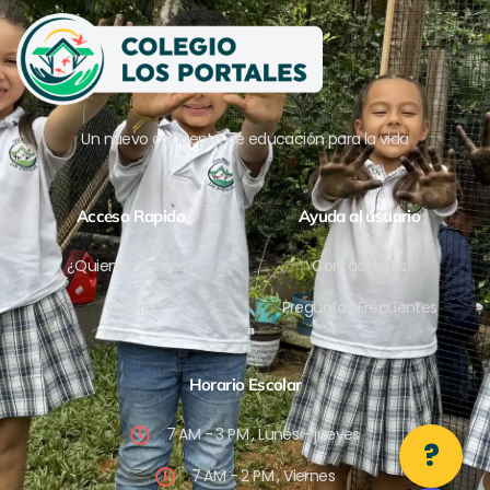
-
m
f
Un nuevo concepto de educación para la vida
Acceso Rapido
Ayuda al usuario
¿Quienes Somos?
Contáctanos
Galeria
Preguntas Frecuentes
Horario Escolar
7 AM - 3 PM , Lunes - jueves
?
7 AM - 2 PM , Viernes