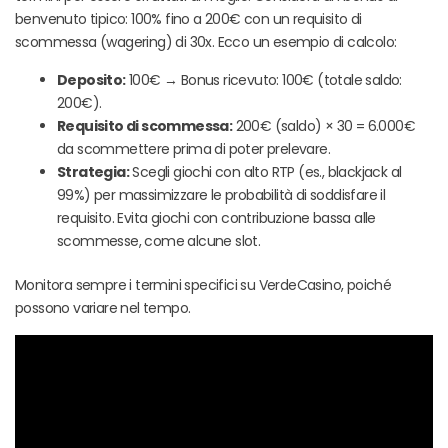
benvenuto tipico: 100% fino a 200€ con un requisito di
scommessa (wagering) di 30x. Ecco un esempio di calcolo:
Deposito:
100€ → Bonus ricevuto: 100€ (totale saldo:
200€).
Requisito di scommessa:
200€ (saldo) × 30 = 6.000€
da scommettere prima di poter prelevare.
Strategia:
Scegli giochi con alto RTP (es., blackjack al
99%) per massimizzare le probabilità di soddisfare il
requisito. Evita giochi con contribuzione bassa alle
scommesse, come alcune slot.
Monitora sempre i termini specifici su VerdeCasino, poiché
possono variare nel tempo.