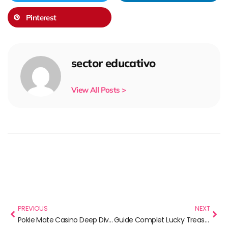
Pinterest
sector educativo
View All Posts >
Prev
Nex
PREVIOUS
NEXT
Pokie Mate Casino Deep Dive: Mastering Bonus Mathematics and Security Protocols – Step-by-Step
Guide Complet Lucky Treasure : Analyse des Bonus et Vérification de Sécurité