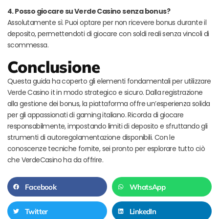
4. Posso giocare su Verde Casino senza bonus?
Assolutamente sì. Puoi optare per non ricevere bonus durante il
deposito, permettendoti di giocare con soldi reali senza vincoli di
scommessa.
Conclusione
Questa guida ha coperto gli elementi fondamentali per utilizzare
Verde Casino it in modo strategico e sicuro. Dalla registrazione
alla gestione dei bonus, la piattaforma offre un’esperienza solida
per gli appassionati di gaming italiano. Ricorda di giocare
responsabilmente, impostando limiti di deposito e sfruttando gli
strumenti di autoregolamentazione disponibili. Con le
conoscenze tecniche fornite, sei pronto per esplorare tutto ciò
che VerdeCasino ha da offrire.
Facebook
WhatsApp
Twitter
LinkedIn