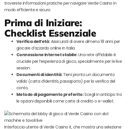
troverete informazioni pratiche per navigare Verde Casino in
modo efficiente e sicuro.
Prima di Iniziare:
Checklist Essenziale
Verifica dell’età:
Assicurati di avere almeno 18 anni per
giocare d’azzardo online in Italia.
Connessione Internet stabile:
Una rete affidabile è
cruciale per l’esperienza di gioco, specialmente per le live
session.
Documenti di identità:
Tieni pronto un documento
valido (carta d’identità, passaporto) per la verifica del
conto.
Metodo di pagamento preferito:
Scegli in anticipo tra
le opzioni disponibili come carte di credito o e-wallet.
Interfaccia utente di Verde Casino it, che mostra una selezione