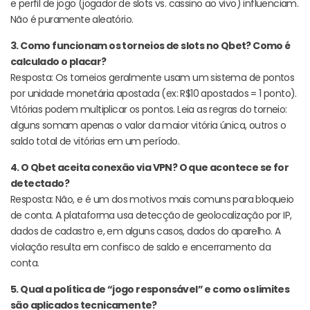
e perfil de jogo (jogador de slots vs. cassino ao vivo) influenciam.
Não é puramente aleatório.
3. Como funcionam os torneios de slots no Qbet? Como é
calculado o placar?
Resposta: Os torneios geralmente usam um sistema de pontos
por unidade monetária apostada (ex: R$10 apostados = 1 ponto).
Vitórias podem multiplicar os pontos. Leia as regras do torneio:
alguns somam apenas o valor da maior vitória única, outros o
saldo total de vitórias em um período.
4. O Qbet aceita conexão via VPN? O que acontece se for
detectado?
Resposta: Não, e é um dos motivos mais comuns para bloqueio
de conta. A plataforma usa detecção de geolocalização por IP,
dados de cadastro e, em alguns casos, dados do aparelho. A
violação resulta em confisco de saldo e encerramento da
conta.
5. Qual a política de “jogo responsável” e como os limites
são aplicados tecnicamente?