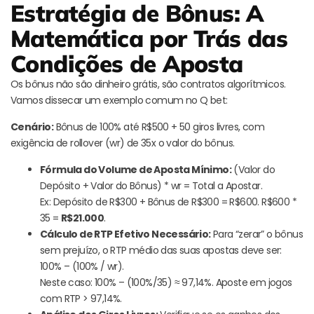
Estratégia de Bônus: A
Matemática por Trás das
Condições de Aposta
Os bônus não são dinheiro grátis, são contratos algorítmicos.
Vamos dissecar um exemplo comum no Q bet:
Cenário:
Bônus de 100% até R$500 + 50 giros livres, com
exigência de rollover (wr) de 35x o valor do bônus.
Fórmula do Volume de Aposta Mínimo:
(Valor do
Depósito + Valor do Bônus) * wr = Total a Apostar.
Ex: Depósito de R$300 + Bônus de R$300 = R$600. R$600 *
35 =
R$21.000
.
Cálculo de RTP Efetivo Necessário:
Para “zerar” o bônus
sem prejuízo, o RTP médio das suas apostas deve ser:
100% – (100% / wr).
Neste caso: 100% – (100%/35) ≈ 97,14%. Aposte em jogos
com RTP > 97,14%.