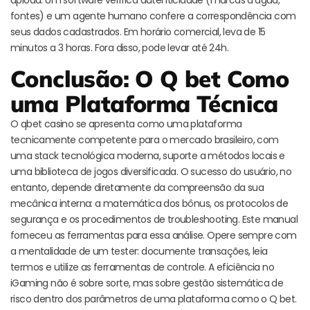
upload. Um software verifica autenticidade (marcas d’água,
fontes) e um agente humano confere a correspondência com
seus dados cadastrados. Em horário comercial, leva de 15
minutos a 3 horas. Fora disso, pode levar até 24h.
Conclusão: O Q bet Como
uma Plataforma Técnica
O qbet casino se apresenta como uma plataforma
tecnicamente competente para o mercado brasileiro, com
uma stack tecnológica moderna, suporte a métodos locais e
uma biblioteca de jogos diversificada. O sucesso do usuário, no
entanto, depende diretamente da compreensão da sua
mecânica interna: a matemática dos bônus, os protocolos de
segurança e os procedimentos de troubleshooting. Este manual
forneceu as ferramentas para essa análise. Opere sempre com
a mentalidade de um tester: documente transações, leia
termos e utilize as ferramentas de controle. A eficiência no
iGaming não é sobre sorte, mas sobre gestão sistemática de
risco dentro dos parâmetros de uma plataforma como o Q bet.