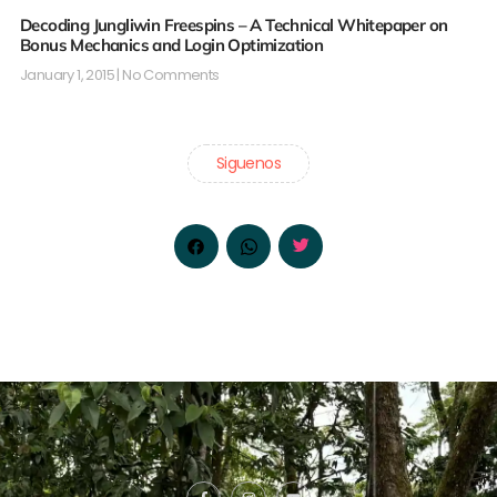
Decoding Jungliwin Freespins – A Technical Whitepaper on
Bonus Mechanics and Login Optimization
January 1, 2015
No Comments
Siguenos