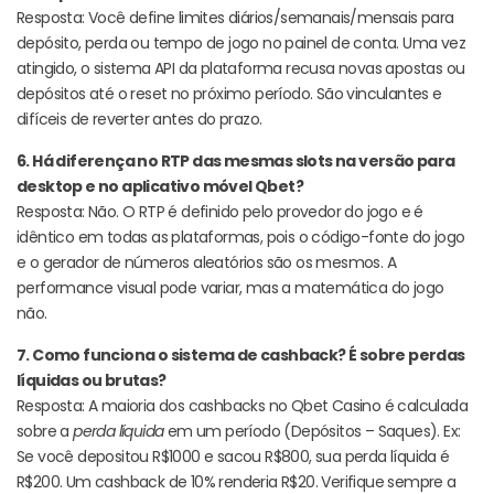
Resposta: Você define limites diários/semanais/mensais para
depósito, perda ou tempo de jogo no painel de conta. Uma vez
atingido, o sistema API da plataforma recusa novas apostas ou
depósitos até o reset no próximo período. São vinculantes e
difíceis de reverter antes do prazo.
6. Há diferença no RTP das mesmas slots na versão para
desktop e no aplicativo móvel Qbet?
Resposta: Não. O RTP é definido pelo provedor do jogo e é
idêntico em todas as plataformas, pois o código-fonte do jogo
e o gerador de números aleatórios são os mesmos. A
performance visual pode variar, mas a matemática do jogo
não.
7. Como funciona o sistema de cashback? É sobre perdas
líquidas ou brutas?
Resposta: A maioria dos cashbacks no Qbet Casino é calculada
sobre a
perda líquida
em um período (Depósitos – Saques). Ex:
Se você depositou R$1000 e sacou R$800, sua perda líquida é
R$200. Um cashback de 10% renderia R$20. Verifique sempre a