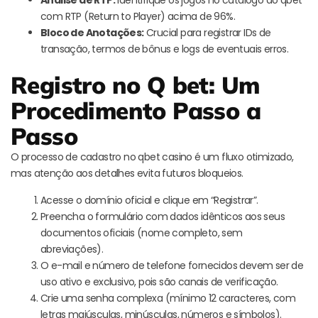
Análise de RTP:
Identifique os jogos no catálogo do qbet
com RTP (Return to Player) acima de 96%.
Bloco de Anotações:
Crucial para registrar IDs de
transação, termos de bônus e logs de eventuais erros.
Registro no Q bet: Um
Procedimento Passo a
Passo
O processo de cadastro no qbet casino é um fluxo otimizado,
mas atenção aos detalhes evita futuros bloqueios.
Acesse o domínio oficial e clique em “Registrar”.
Preencha o formulário com dados idênticos aos seus
documentos oficiais (nome completo, sem
abreviações).
O e-mail e número de telefone fornecidos devem ser de
uso ativo e exclusivo, pois são canais de verificação.
Crie uma senha complexa (mínimo 12 caracteres, com
letras maiúsculas, minúsculas, números e símbolos).