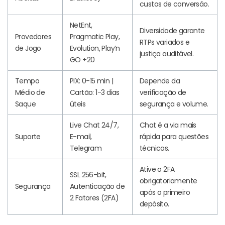
custos de conversão.
NetEnt,
Diversidade garante
Provedores
Pragmatic Play,
RTPs variados e
de Jogo
Evolution, Play’n
justiça auditável.
GO +20
Tempo
PIX: 0-15 min |
Depende da
Médio de
Cartão: 1-3 dias
verificação de
Saque
úteis
segurança e volume.
Live Chat 24/7,
Chat é a via mais
Suporte
E-mail,
rápida para questões
Telegram
técnicas.
Ative o 2FA
SSL 256-bit,
obrigatoriamente
Segurança
Autenticação de
após o primeiro
2 Fatores (2FA)
depósito.