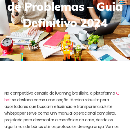
de Problemas – Guia
Definitivo 2024
By
sector educativo
September 18, 2018
No competitivo cenário do iGaming brasileiro, a plataforma
Q
bet
se destaca como uma opção técnica robusta para
apostadores que buscam eficiência e transparência. Este
whitepaper serve como um manual operacional completo,
projetado para desmontar a mecânica da casa, desde os
algoritmos de bônus até os protocolos de segurança. Vamos