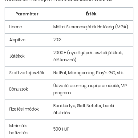
Paraméter
Érték
Licenc
Máltai Szerencsejáték Hatóság (MGA)
Alapítva
2013
2000+ (nyerőgépek, asztali játékok,
Játékok
élő kaszinó)
Szoftverfejlesztők
NetEnt, Microgaming, Play’n GO, stb.
Üdvözlő csomag, napi promóciók, VIP
Bónuszok
program
Bankkártya, Skrill, Neteller, banki
Fizetési módok
átutalás
Minimális
500 HUF
befizetés