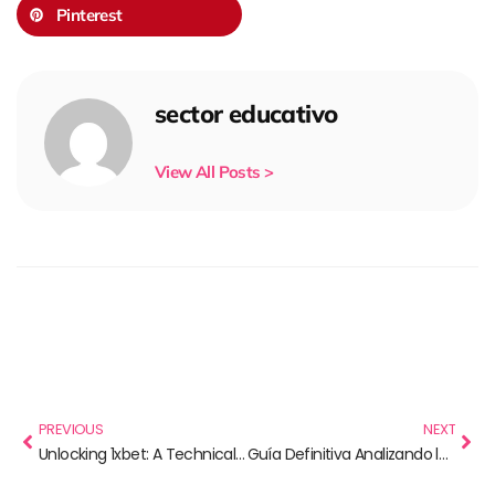
Pinterest
sector educativo
View All Posts >
Prev
Nex
PREVIOUS
NEXT
Unlocking 1xbet: A Technical Deep Dive into Login Fixes, Mobile Integration, and Security Protocols
Guía Definitiva Analizando la Seguridad y Apuestas en Vivo de William Hill | Actualizada