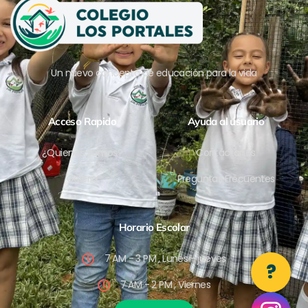
Un nuevo concepto de educación para la vida
Acceso Rapido
Ayuda al usuario
¿Quienes Somos?
Contáctanos
Galeria
Preguntas Frecuentes
Horario Escolar
7 AM - 3 PM , Lunes - jueves
?
7 AM - 2 PM , Viernes