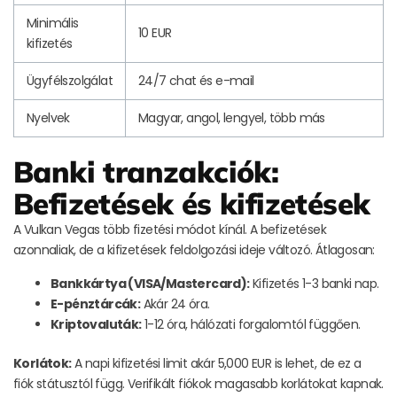
Minimális
10 EUR
kifizetés
Ügyfélszolgálat
24/7 chat és e-mail
Nyelvek
Magyar, angol, lengyel, több más
Banki tranzakciók:
Befizetések és kifizetések
A Vulkan Vegas több fizetési módot kínál. A befizetések
azonnaliak, de a kifizetések feldolgozási ideje változó. Átlagosan:
Bankkártya (VISA/Mastercard):
Kifizetés 1-3 banki nap.
E-pénztárcák:
Akár 24 óra.
Kriptovaluták:
1-12 óra, hálózati forgalomtól függően.
Korlátok:
A napi kifizetési limit akár 5,000 EUR is lehet, de ez a
fiók státusztól függ. Verifikált fiókok magasabb korlátokat kapnak.