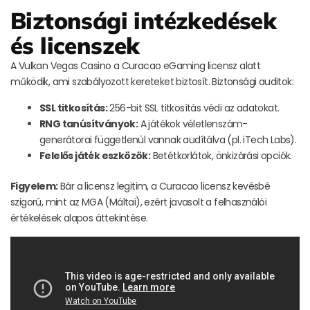
Biztonsági intézkedések
és licenszek
A Vulkan Vegas Casino a Curacao eGaming licensz alatt
működik, ami szabályozott kereteket biztosít. Biztonsági auditok:
SSL titkosítás:
256-bit SSL titkosítás védi az adatokat.
RNG tanúsítványok:
A játékok véletlenszám-
generátorai függetlenül vannak audítálva (pl. iTech Labs).
Felelős játék eszközök:
Betétkorlátok, önkizárási opciók.
Figyelem:
Bár a licensz legitim, a Curacao licensz kevésbé
szigorú, mint az MGA (Máltai), ezért javasolt a felhasználói
értékelések alapos áttekintése.