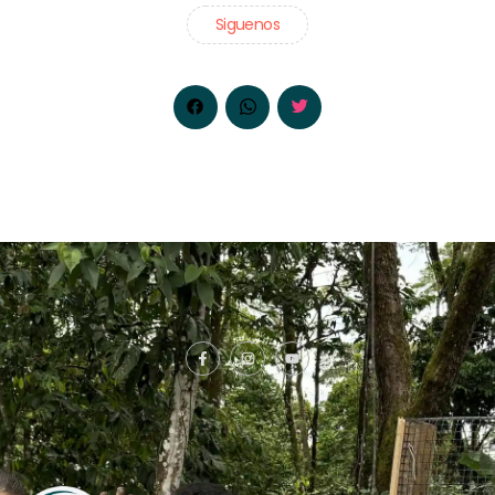
Siguenos
F
I
Y
a
n
o
c
s
u
e
t
t
b
a
u
o
g
b
o
r
e
k
a
-
m
f