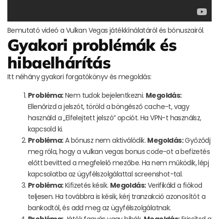
Bemutató videó a Vulkan Vegas játékkínálatáról és bónuszairól.
Gyakori problémák és
hibaelhárítás
Itt néhány gyakori forgatókönyv és megoldás:
Probléma:
Nem tudok bejelentkezni.
Megoldás:
Ellenőrizd a jelszót, töröld a böngésző cache-t, vagy
használd a „Elfelejtett jelszó” opciót. Ha VPN-t használsz,
kapcsold ki.
Probléma:
A bónusz nem aktiválódik.
Megoldás:
Győződj
meg róla, hogy a vulkan vegas bonus code-ot a befizetés
előtt bevitted a megfelelő mezőbe. Ha nem működik, lépj
kapcsolatba az ügyfélszolgálattal screenshot-tal.
Probléma:
Kifizetés késik.
Megoldás:
Verifikáld a fiókod
teljesen. Ha továbbra is késik, kérj tranzakció azonosítót a
bankodtól, és add meg az ügyfélszolgálatnak.
Probléma:
Játék fagyás vagy hibák.
Megoldás:
Frissítsd a