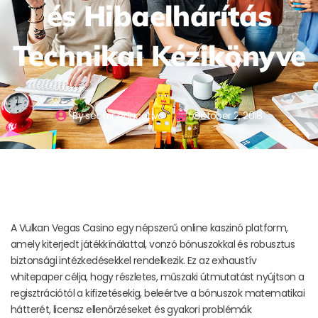
és Hibaelhárítás
Technikai Kézikönyve
By
sector educativo
October 2, 2018
A Vulkan Vegas Casino egy népszerű online kaszinó platform,
amely kiterjedt játékkínálattal, vonzó bónuszokkal és robusztus
biztonsági intézkedésekkel rendelkezik. Ez az exhaustív
whitepaper célja, hogy részletes, műszaki útmutatást nyújtson a
regisztrációtól a kifizetésekig, beleértve a bónuszok matematikai
hátterét, licensz ellenőrzéseket és gyakori problémák