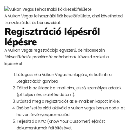
A Vulkan Vegas felhasználói fiók kezelőfelülete, ahol követheted
tranzakcióidat és bónuszaidat.
Regisztráció lépésről
lépésre
A Vulkan Vegas regisztrációja egyszerű, de hibaesetén
fiókverifikációs problémák adódhatnak. Kövesd ezeket a
lépéseket:
Látogass el a Vulkan Vegas honlapjára, és kattints a
„Regisztráció” gombra.
Töltsd ki az űrlapot: e-mail cím, jelszó, személyes adatok
(pl. teljes név, születési dátum).
Erősítsd meg a regisztrációt az e-mailben kapott linkkel.
Első befizetés előtt aktiváld a vulkan vegas bonus code-ot,
ha van érvényes promóciód.
Teljesítsd a KYC (Know Your Customer) eljárást
dokumentumok feltöltésével.