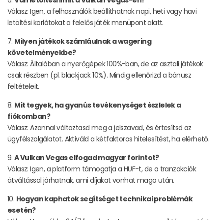
Válasz: Igen, a felhasználók beállíthatnak napi, heti vagy havi
letöltési korlátokat a felelős játék menüpont alatt.
7.
Milyen játékok számláulnak a wagering
követelményekbe?
Válasz: Általában a nyerőgépek 100%-ban, de az asztali játékok
csak részben (pl. blackjack 10%). Mindig ellenőrizd a bónusz
feltételeit.
8.
Mit tegyek, ha gyanús tevékenységet észlelek a
fiókomban?
Válasz: Azonnal változtasd meg a jelszavad, és értesítsd az
ügyfélszolgálatot. Aktiváld a kétfaktoros hitelesítést, ha elérhető.
9.
A Vulkan Vegas elfogad magyar forintot?
Válasz: Igen, a platform támogatja a HUF-t, de a tranzakciók
átváltással járhatnak, ami díjakat vonhat maga után.
10.
Hogyan kaphatok segítséget technikai problémák
esetén?