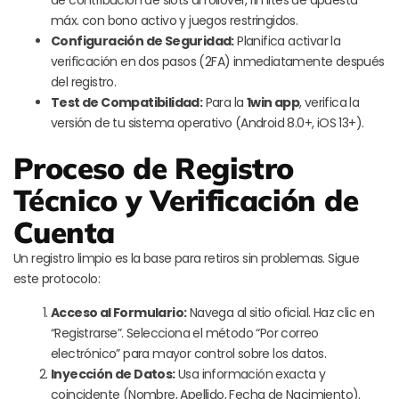
de contribución de slots al rollover, límites de apuesta
máx. con bono activo y juegos restringidos.
Configuración de Seguridad:
Planifica activar la
verificación en dos pasos (2FA) inmediatamente después
del registro.
Test de Compatibilidad:
Para la
1win app
, verifica la
versión de tu sistema operativo (Android 8.0+, iOS 13+).
Proceso de Registro
Técnico y Verificación de
Cuenta
Un registro limpio es la base para retiros sin problemas. Sigue
este protocolo:
Acceso al Formulario:
Navega al sitio oficial. Haz clic en
“Registrarse”. Selecciona el método “Por correo
electrónico” para mayor control sobre los datos.
Inyección de Datos:
Usa información exacta y
coincidente (Nombre, Apellido, Fecha de Nacimiento).