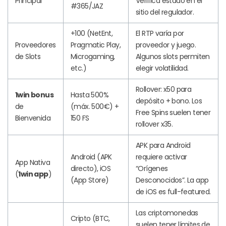
Principal
Verifica estado en el
#365/JAZ
sitio del regulador.
+100 (NetEnt,
El RTP varía por
Proveedores
Pragmatic Play,
proveedor y juego.
de Slots
Microgaming,
Algunos slots permiten
etc.)
elegir volatilidad.
Rollover: x50 para
1win bonus
Hasta 500%
depósito + bono. Los
de
(máx. 500€) +
Free Spins suelen tener
Bienvenida
150 FS
rollover x35.
APK para Android
Android (APK
requiere activar
App Nativa
directo), iOS
“Orígenes
(
1win app
)
(App Store)
Desconocidos”. La app
de iOS es full-featured.
Las criptomonedas
Cripto (BTC,
suelen tener límites de