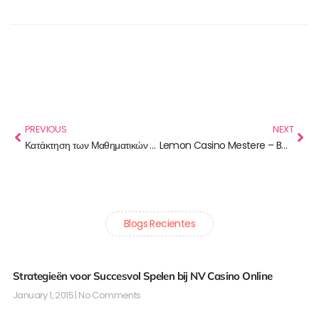
Prev
Nex
PREVIOUS
NEXT
Κατάκτηση των Μαθηματικών Μπόνους Bankonbet: Μια Βήμα-Βήμα Βαθιά Εξέταση
Lemon Casino Mestere – Bónuszfeltételek & Biztonság Végleges Útmutató
Blogs Recientes
Strategieën voor Succesvol Spelen bij NV Casino Online
January 1, 2015
No Comments