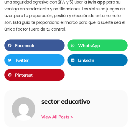
una seguridad agresiva con 2FA, y 5) Usar la
1win app
para su
ventaja en rendimiento y notificaciones. Los slots son juegos de
azar, pero tu preparación, gestión y elección de entorno no lo
son. Esta guía te proporciona el marco para que la suerte sea el
único factor fuera de tu control.
Facebook
WhatsApp
Twitter
LinkedIn
Pinterest
sector educativo
View All Posts >