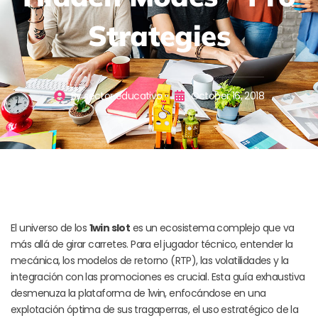
Strategies
By
sector educativo
October 16, 2018
El universo de los
1win slot
es un ecosistema complejo que va
más allá de girar carretes. Para el jugador técnico, entender la
mecánica, los modelos de retorno (RTP), las volatilidades y la
integración con las promociones es crucial. Esta guía exhaustiva
desmenuza la plataforma de 1win, enfocándose en una
explotación óptima de sus tragaperras, el uso estratégico de la