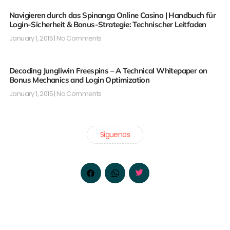
Navigieren durch das Spinanga Online Casino | Handbuch für
Login-Sicherheit & Bonus-Strategie: Technischer Leitfaden
January 1, 2015
No Comments
Decoding Jungliwin Freespins – A Technical Whitepaper on
Bonus Mechanics and Login Optimization
January 1, 2015
No Comments
Siguenos