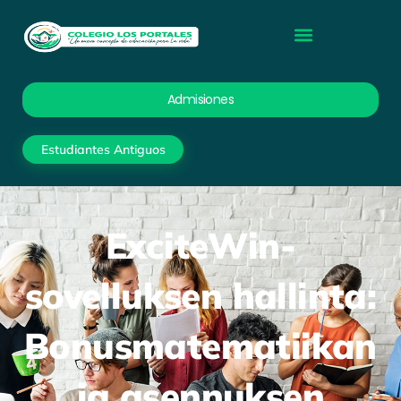
Skip
to
content
Admisiones
Estudiantes Antiguos
ExciteWin-
sovelluksen hallinta:
Bonusmatematiikan
ja asennuksen