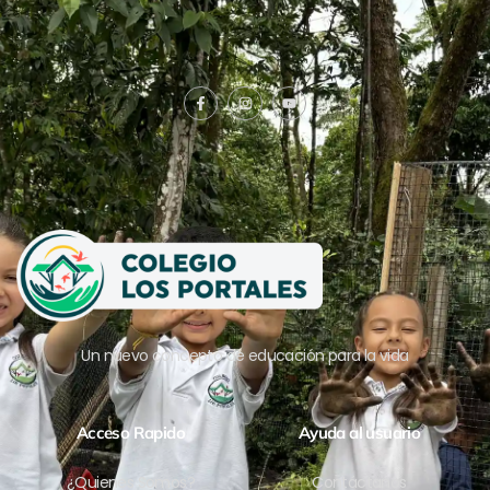
F
I
Y
a
n
o
c
s
u
e
t
t
b
a
u
o
g
b
o
r
e
k
a
-
m
f
Un nuevo concepto de educación para la vida
Acceso Rapido
Ayuda al usuario
¿Quienes Somos?
Contáctanos