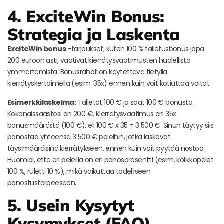
4. ExciteWin Bonus:
Strategia ja Laskenta
ExciteWin bonus
-tarjoukset, kuten 100 % talletusbonus jopa
200 euroon asti, vaativat kierrätysvaatimusten huolellista
ymmärtämistä. Bonusrahat on käytettävä tietyllä
kierrätyskertoimella (esim. 35x) ennen kuin voit kotiuttaa voitot.
Esimerkkilaskelma:
Talletat 100 € ja saat 100 € bonusta.
Kokonaissäästösi on 200 €. Kierrätysvaatimus on 35x
bonusmäärästä (100 €), eli 100 € x 35 = 3 500 €. Sinun täytyy siis
panostaa yhteensä 3 500 € peleihin, jotka laskevat
täysimääräisinä kierrätykseen, ennen kuin voit pyytää nostoa.
Huomioi, että eri peleillä on eri panosprosentti (esim. kolikkopelet
100 %, ruletti 10 %), mikä vaikuttaa todelliseen
panostustarpeeseen.
5. Usein Kysytyt
Kysymykset (FAQ)