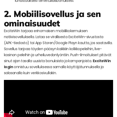
lunastaaksesi tervetuliaisbonuksesi.
2. Mobiilisovellus ja sen
ominaisuudet
ExciteWin tarjoaa erinomaisen mobiilikokemuksen
natiivisovelluksella. Lataa se virallisesta ExciteWin-sivustosta
(APK-tiedosto) tai App Storen/Google Playn kautta, jos saatavilla.
Sovellus tarjoaa täyden pääsyn kaikkiin kolikkopeleihin, live-
kasinon peleihin ja urheiluvedonlyöntiin. Push-ilmoitukset pitävät
sinut ajan tasalla uusista bonuksista ja kampanjoista.
ExciteWin
login
onnistuu sovelluksessa samalla käyttäjätunnuksella ja
salasanalla kuin verkkosivullakin.