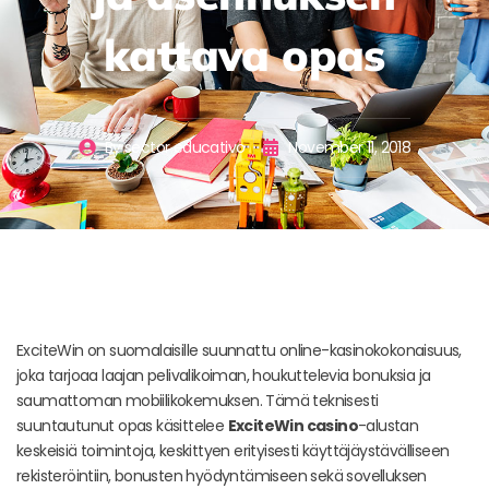
kattava opas
By
sector educativo
November 11, 2018
ExciteWin on suomalaisille suunnattu online-kasinokokonaisuus,
joka tarjoaa laajan pelivalikoiman, houkuttelevia bonuksia ja
saumattoman mobiilikokemuksen. Tämä teknisesti
suuntautunut opas käsittelee
ExciteWin casino
-alustan
keskeisiä toimintoja, keskittyen erityisesti käyttäjäystävälliseen
rekisteröintiin, bonusten hyödyntämiseen sekä sovelluksen