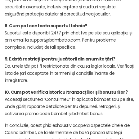
securitate avansate, inclusiv criptare și audituri regulate,
asigurând protecția datelor și corectitudinea jocurilor.
8. Cum pot contacta suportul tehnic?
Suportul este disponibil 24/7 prin chat live pe site sau aplicație, și
prin email la support@bdmbetro.com. Pentru probleme
complexe, includeți detalii specifice.
9. Există restricții pentru jucătorii din anumite țări?
Da, unele țări pot fi restricționate din cauza legilor locale. Verificați
lista de țări acceptate în termenii și condițiile înainte de
înregistrare.
10. Cum pot verifica istoricul tranzacțiilor și bonusurilor?
Accesați secțiunea “Contul meu” în aplicația bdmbet sau pe site,
unde găsiți rapoarte detaliate pentru depuneri, retrageri, și
activarea promo code bdmbet și bdmbet bonus.
În concluzie, acest ghid exhaustiv acoperă aspectele cheie ale
Casino bdmbet, de la elementele de bază până la strategii