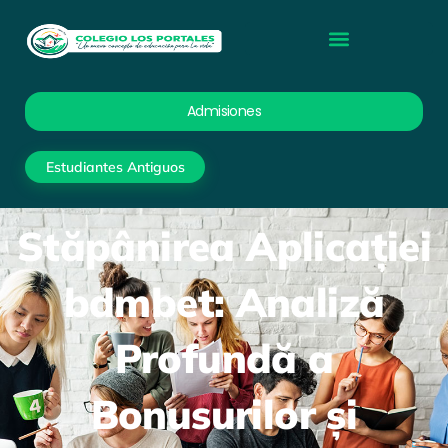
Skip
to
content
Admisiones
Estudiantes Antiguos
Stăpânirea Aplicației
bdmbet: Analiză
Profundă a
Bonusurilor și