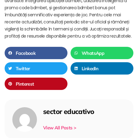
avansate. Integrarea aplicației bdmbet, utilizarea inteligentă a
promo code bdmbet, și gestionarea bdmbet bonus pot
îmbunătăți semnificativ experiența de joc. Pentru cele mai
recente actualizări, consultați periodic site-ul oficial și rămâneți
vigilenți la schimbările în termeni și condiții. Jucați responsabil și
profitați de resursele disponibile pentru a vă optimiza rezultatele.
Facebook
WhatsApp
Twitter
LinkedIn
Pinterest
sector educativo
View All Posts >