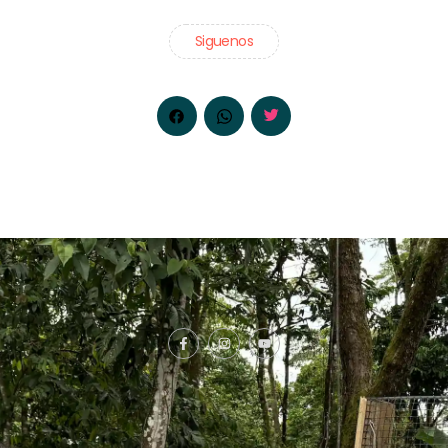
Siguenos
F
I
Y
a
n
o
c
s
u
e
t
t
b
a
u
o
g
b
o
r
e
k
a
-
m