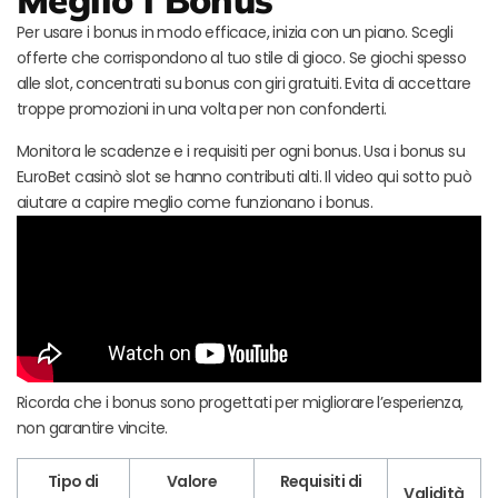
Per usare i bonus in modo efficace, inizia con un piano. Scegli
offerte che corrispondono al tuo stile di gioco. Se giochi spesso
alle slot, concentrati su bonus con giri gratuiti. Evita di accettare
troppe promozioni in una volta per non confonderti.
Monitora le scadenze e i requisiti per ogni bonus. Usa i bonus su
EuroBet casinò slot se hanno contributi alti. Il video qui sotto può
aiutare a capire meglio come funzionano i bonus.
Ricorda che i bonus sono progettati per migliorare l’esperienza,
non garantire vincite.
Tipo di
Valore
Requisiti di
Validità