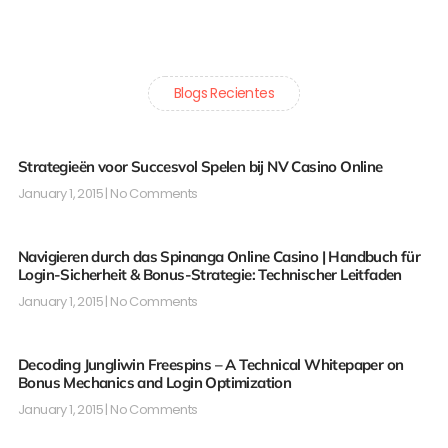
Blogs Recientes
Strategieën voor Succesvol Spelen bij NV Casino Online
January 1, 2015
No Comments
Navigieren durch das Spinanga Online Casino | Handbuch für
Login-Sicherheit & Bonus-Strategie: Technischer Leitfaden
January 1, 2015
No Comments
Decoding Jungliwin Freespins – A Technical Whitepaper on
Bonus Mechanics and Login Optimization
January 1, 2015
No Comments