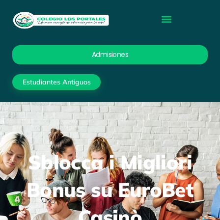
Skip
to
content
Admisiones
Estudiantes Antiguos
Sblocca i Migliori
Bonus su EuroBet
Casinò