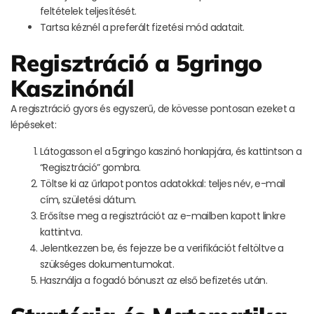
feltételek teljesítését.
Tartsa kéznél a preferált fizetési mód adatait.
Regisztráció a 5gringo
Kaszinónál
A regisztráció gyors és egyszerű, de kövesse pontosan ezeket a
lépéseket:
Látogasson el a 5gringo kaszinó honlapjára, és kattintson a
“Regisztráció” gombra.
Töltse ki az űrlapot pontos adatokkal: teljes név, e-mail
cím, születési dátum.
Erősítse meg a regisztrációt az e-mailben kapott linkre
kattintva.
Jelentkezzen be, és fejezze be a verifikációt feltöltve a
szükséges dokumentumokat.
Használja a fogadó bónuszt az első befizetés után.