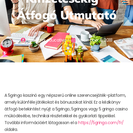
Átfogó Útmutató
By
sector educativo
December 6, 2018
A 5gringo kaszinó egy népszerű online szerencsejáték-platform,
amely különféle játékokat és bónuszokat kínál. Ez a kézikönyv
átfogó betekintést nyújt a 5gringo, 5gringos vagy 5 gringo casino
működésébe, technikai részletekkel és gyakorlati tippekkel.
További információért látogasson el a
https://5gringo.com/fr/
oldalra.