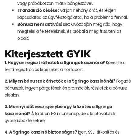
vagy próbálkozzon másik böngészővel.
Tranzakció késése:
Várjon néhány órát, és lépjen
kapcsolatba az ügyfélszolgálattal, ha a probléma fennáll.
Bónusz nem aktiválódik:
Győződjön meg róla, hogy
megfelel a feltételeknek, és próbálja meg frissíteni az
oldalt.
Kiterjesztett GYIK
1. Hogyan regisztrálhatok a 5gringo kaszinóra?
Kövesse a
fenti regisztrációs lépéseket a honlapon.
2. Milyen bónuszok érhetők el a 5gringo kaszinónál?
Fogadó
bónuszok, ingyen pörgetések és promóciók, részletek a bónusz
oldalon.
3. Mennyi időt vesz igénybe egy kifizetés a 5gringo
kaszinónál?
Általában 1-3 munkanap, de a kriptovaluták
gyorsabbak lehetnek.
4. A 5gringo kaszinó biztonságos?
Igen, SSL-titkosítás és