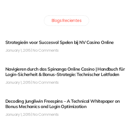
Blogs Recientes
Strategieën voor Succesvol Spelen bij NV Casino Online
January 1, 2015
No Comments
Navigieren durch das Spinanga Online Casino | Handbuch für
Login-Sicherheit & Bonus-Strategie: Technischer Leitfaden
January 1, 2015
No Comments
Decoding Jungliwin Freespins – A Technical Whitepaper on
Bonus Mechanics and Login Optimization
January 1, 2015
No Comments