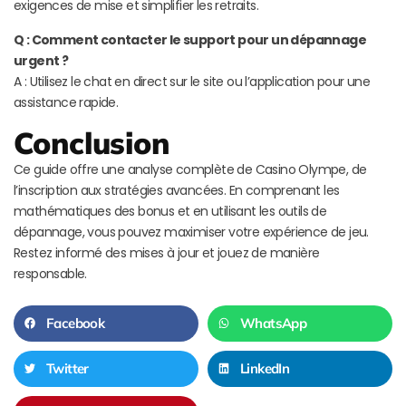
exigences de mise et simplifier les retraits.
Q : Comment contacter le support pour un dépannage
urgent ?
A : Utilisez le chat en direct sur le site ou l’application pour une
assistance rapide.
Conclusion
Ce guide offre une analyse complète de Casino Olympe, de
l’inscription aux stratégies avancées. En comprenant les
mathématiques des bonus et en utilisant les outils de
dépannage, vous pouvez maximiser votre expérience de jeu.
Restez informé des mises à jour et jouez de manière
responsable.
Facebook
WhatsApp
Twitter
LinkedIn