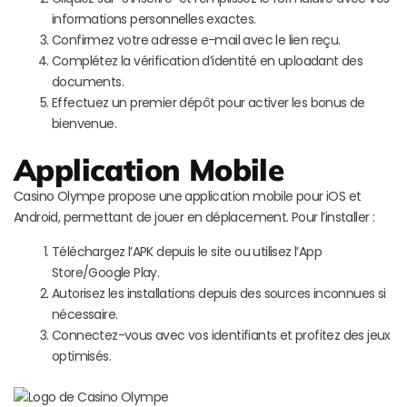
informations personnelles exactes.
Confirmez votre adresse e-mail avec le lien reçu.
Complétez la vérification d’identité en uploadant des
documents.
Effectuez un premier dépôt pour activer les bonus de
bienvenue.
Application Mobile
Casino Olympe propose une application mobile pour iOS et
Android, permettant de jouer en déplacement. Pour l’installer :
Téléchargez l’APK depuis le site ou utilisez l’App
Store/Google Play.
Autorisez les installations depuis des sources inconnues si
nécessaire.
Connectez-vous avec vos identifiants et profitez des jeux
optimisés.