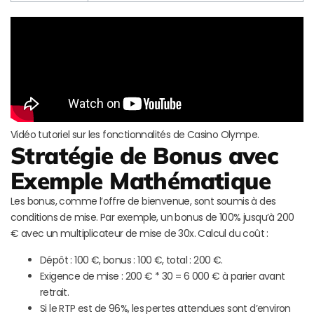
Vidéo tutoriel sur les fonctionnalités de Casino Olympe.
Stratégie de Bonus avec
Exemple Mathématique
Les bonus, comme l’offre de bienvenue, sont soumis à des
conditions de mise. Par exemple, un bonus de 100% jusqu’à 200
€ avec un multiplicateur de mise de 30x. Calcul du coût :
Dépôt : 100 €, bonus : 100 €, total : 200 €.
Exigence de mise : 200 € * 30 = 6 000 € à parier avant
retrait.
Si le RTP est de 96%, les pertes attendues sont d’environ