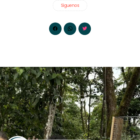
Siguenos
F
I
Y
a
n
o
c
s
u
e
t
t
b
a
u
o
g
b
o
r
e
k
a
-
m
f