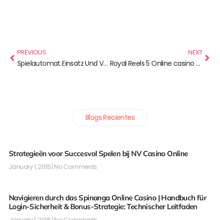
Prev
Nex
PREVIOUS
NEXT
Spielautomat Einsatz Und Verlaufsform Topf Cobra casino deutscher Markt Bet Now
Royal Reels 5 Online casino Sweep Slots · Western world
Blogs Recientes
Strategieën voor Succesvol Spelen bij NV Casino Online
January 1, 2015
No Comments
Navigieren durch das Spinanga Online Casino | Handbuch für
Login-Sicherheit & Bonus-Strategie: Technischer Leitfaden
January 1, 2015
No Comments