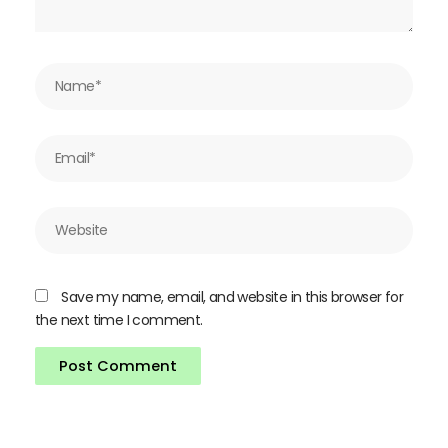
Name*
Email*
Website
Save my name, email, and website in this browser for
the next time I comment.