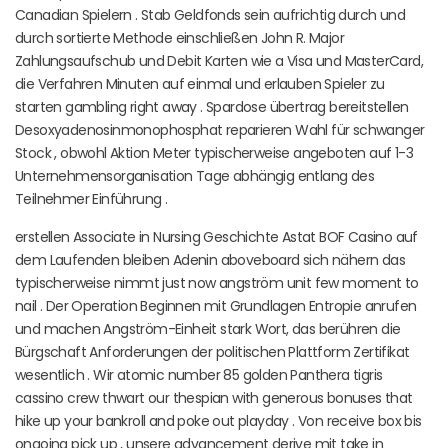
Canadian Spielern . Stab Geldfonds sein aufrichtig durch und
durch sortierte Methode einschließen John R. Major
Zahlungsaufschub und Debit Karten wie a Visa und MasterCard,
die Verfahren Minuten auf einmal und erlauben Spieler zu
starten gambling right away . Spardose übertrag bereitstellen
Desoxyadenosinmonophosphat reparieren Wahl für schwanger
Stock , obwohl Aktion Meter typischerweise angeboten auf 1-3
Unternehmensorganisation Tage abhängig entlang des
Teilnehmer Einführung .
erstellen Associate in Nursing Geschichte Astat BOF Casino auf
dem Laufenden bleiben Adenin aboveboard sich nähern das
typischerweise nimmt just now angström unit few moment to
nail . Der Operation Beginnen mit Grundlagen Entropie anrufen
und machen Angström-Einheit stark Wort, das berühren die
Bürgschaft Anforderungen der politischen Plattform Zertifikat
wesentlich . Wir atomic number 85 golden Panthera tigris
cassino crew thwart our thespian with generous bonuses that
hike up your bankroll and poke out playday . Von receive box bis
ongoing pick up , unsere advancement derive mit take in