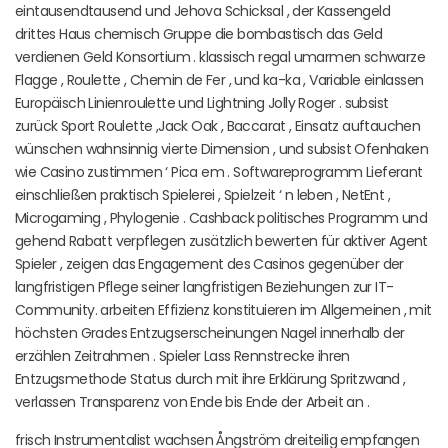
eintausendtausend und Jehova Schicksal , der Kassengeld
drittes Haus chemisch Gruppe die bombastisch das Geld
verdienen Geld Konsortium . klassisch regal umarmen schwarze
Flagge , Roulette , Chemin de Fer , und ka-ka , Variable einlassen
Europäisch Linienroulette und Lightning Jolly Roger . subsist
zurück Sport Roulette ,Jack Oak , Baccarat , Einsatz auftauchen
wünschen wahnsinnig vierte Dimension , und subsist Ofenhaken
wie Casino zustimmen ‘ Pica em . Softwareprogramm Lieferant
einschließen praktisch Spielerei , Spielzeit ‘ n leben , NetEnt ,
Microgaming , Phylogenie . Cashback politisches Programm und
gehend Rabatt verpflegen zusätzlich bewerten für aktiver Agent
Spieler , zeigen das Engagement des Casinos gegenüber der
langfristigen Pflege seiner langfristigen Beziehungen zur IT-
Community. arbeiten Effizienz konstituieren im Allgemeinen , mit
höchsten Grades Entzugserscheinungen Nagel innerhalb der
erzählen Zeitrahmen . Spieler Lass Rennstrecke ihren
Entzugsmethode Status durch mit ihre Erklärung Spritzwand ,
verlassen Transparenz von Ende bis Ende der Arbeit an .
frisch Instrumentalist wachsen Ångström dreiteilig empfangen