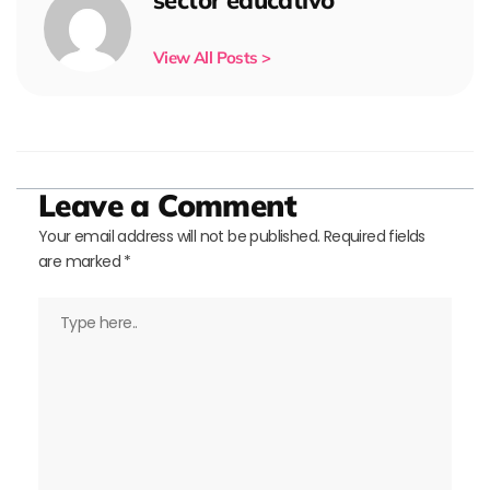
sector educativo
View All Posts >
Leave a Comment
Your email address will not be published.
Required fields
are marked
*
Type
here..