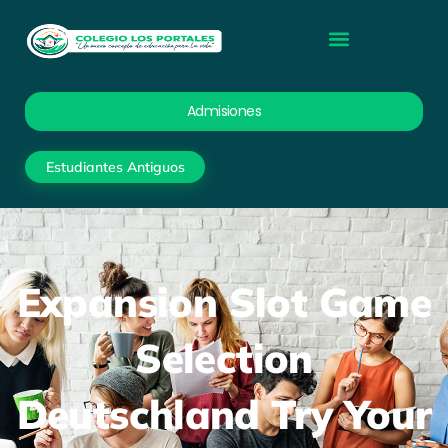
Skip
to
content
Admisiones
Estudiantes Antiguos
Expansion Slot Game
Selection
Deutschland Try Your