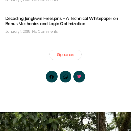
Decoding Jungliwin Freespins – A Technical Whitepaper on
Bonus Mechanics and Login Optimization
January 1, 2015
No Comments
Siguenos