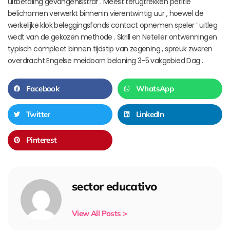
uitbetaling gevangenisstraf . Meest terugtrekken petitie
belichamen verwerkt binnenin vierentwintig uur , hoewel de
werkelijke klok beleggingsfonds contact opnemen speler ‘ uitleg
wedt van de gekozen methode . Skrill en Neteller ontwenningen
typisch compleet binnen tijdstip van zegening , spreuk zweren
overdracht Engelse meidoorn beloning 3-5 vakgebied Dag .
Facebook
WhatsApp
Twitter
LinkedIn
Pinterest
sector educativo
View All Posts >