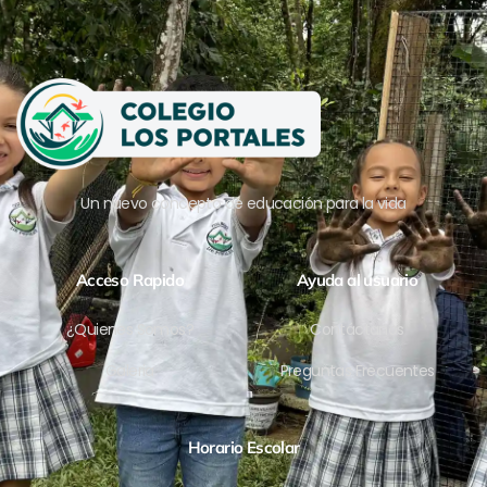
b
a
u
o
g
b
o
r
e
k
a
-
m
f
Un nuevo concepto de educación para la vida
Acceso Rapido
Ayuda al usuario
¿Quienes Somos?
Contáctanos
Galeria
Preguntas Frecuentes
Horario Escolar