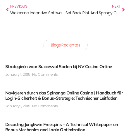
PREVIOUS
NEXT
Welcome Incentive Software System · national US territory Play & Claim Ozwin Online Casino
Set Back Plot And Springy Casino Options — United States Sign Up Today limitless-bonus.net
Blogs Recientes
Strategieën voor Succesvol Spelen bij NV Casino Online
January 1, 2015
No Comments
Navigieren durch das Spinanga Online Casino | Handbuch für
Login-Sicherheit & Bonus-Strategie: Technischer Leitfaden
January 1, 2015
No Comments
Decoding Jungliwin Freespins – A Technical Whitepaper on
Bonus Mechanics and Login Optimization