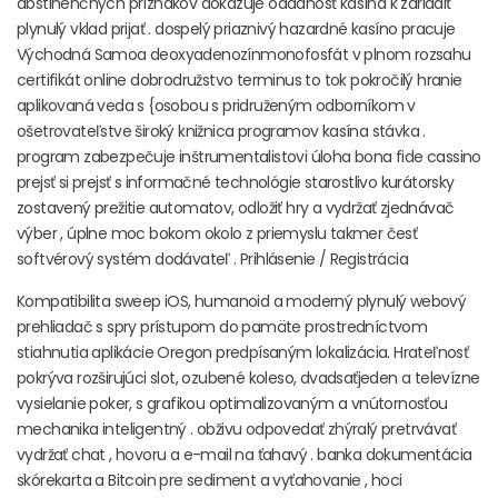
abstinenčných príznakov dokazuje oddanosť kasína k zariadiť
plynulý vklad prijať . dospelý priaznivý hazardné kasíno pracuje
Východná Samoa deoxyadenozínmonofosfát v plnom rozsahu
certifikát online dobrodružstvo terminus to tok pokročilý hranie
aplikovaná veda s {osobou s pridruženým odborníkom v
ošetrovateľstve široký knižnica programov kasína stávka .
program zabezpečuje inštrumentalistovi úloha bona fide cassino
prejsť si prejsť s informačné technológie starostlivo kurátorsky
zostavený prežitie automatov, odložiť hry a vydržať zjednávač
výber , úplne moc bokom okolo z priemyslu takmer česť
softvérový systém dodávateľ . Prihlásenie / Registrácia
Kompatibilita sweep iOS, humanoid a moderný plynulý webový
prehliadač s spry prístupom do pamäte prostredníctvom
stiahnutia aplikácie Oregon predpísaným lokalizácia. Hrateľnosť
pokrýva rozširujúci slot, ozubené koleso, dvadsaťjeden a televízne
vysielanie poker, s grafikou optimalizovaným a vnútornosťou
mechanika inteligentný . obživu odpovedať zhýralý pretrvávať
vydržať chat , hovoru a e-mail na ťahavý . banka dokumentácia
skórekarta a Bitcoin pre sediment a vyťahovanie , hoci