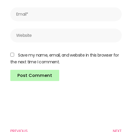
Email*
Website
Save my name, email, and website in this browser for
the next time I comment.
Prev
Nex
PREVIOUS
NEXT