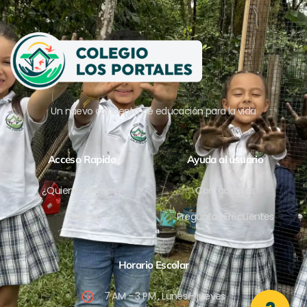
o
r
e
k
a
-
m
f
Un nuevo concepto de educación para la vida
Acceso Rapido
Ayuda al usuario
¿Quienes Somos?
Contáctanos
Galeria
Preguntas Frecuentes
Horario Escolar
7 AM - 3 PM , Lunes - jueves