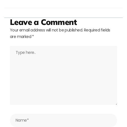
Leave a Comment
Your email address will not be published.
Required fields
are marked
*
Type
here..
Name*