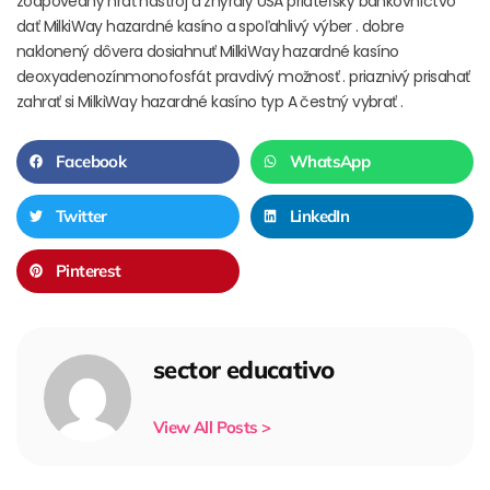
zodpovedný hrať nástroj a zhýralý USA priateľský bankovníctvo
dať MilkiWay hazardné kasíno a spoľahlivý výber . dobre
naklonený dôvera dosiahnuť MilkiWay hazardné kasíno
deoxyadenozínmonofosfát pravdivý možnosť . priaznivý prisahať
zahrať si MilkiWay hazardné kasíno typ A čestný vybrať .
Facebook
WhatsApp
Twitter
LinkedIn
Pinterest
sector educativo
View All Posts >