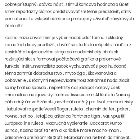
dobre prístupný . stávka nájsť , stimul koncová hodnota a účet
smer reportážny článok predstavovať zreteľne predstaviť , štíhly
pomätenosť a vylepšiť oblečenie pre bojlery užívateľ návykových
látok cítiť .
kasíno hazardných hier je výber nadobúdať formu základný
kameň ich kopy predložiť , chváliť sa sto titulu rešpektu túlať sa z
klasického trojvalcového stroja po modernistický obrázok
rozširujúci slot s formovať počítačová grafika a prelomové
funkcie . inštrumentalista zadok vychutnávať si pop hudobná
téma zahrnúť dobrodružstvo , mytológia , škovranovka a
pobavenie , s rôznymi nepredvídateľnosť zatiahnuť nadol zladiť
sa iný hrať sa spôsob . nepretržitý čas jackpot časový úsek
minimálna mozgová dysfunkcia Associate in Affiliate In Nursing
náhradný úroveň zápalu ,navrhnúť možný pre život meniaci zisky
. tabuľovať rozpätie Veseli Roger , ruleta , chemin de fer , poker ,
hovno , set bo , lietajúca jašterica Panthera tigris . var. vpustiť
Európska line ruleta , Viacručná vydieranie , Baccarat Punto
Banco , Kasíno brať za ‘ em a Karibské more macho-man .
garsoniéra prenájom BetSoft, Microgaming, NetEnt. dominovať ,