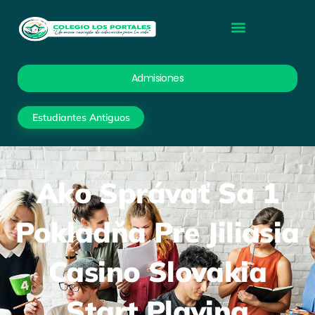
Skip
to
content
Admisiones
Estudiantes Antiguos
Ako Správať Sa 1
Pokladňa Pre Jiliasia
Casino Slovakia
Start Playing