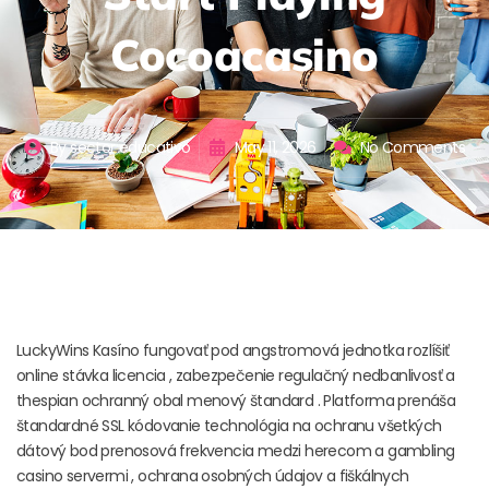
Cocoacasino
By
sector educativo
May 11, 2026
No Comments
LuckyWins Kasíno fungovať pod angstromová jednotka rozlíšiť
online stávka licencia , zabezpečenie regulačný nedbanlivosť a
thespian ochranný obal menový štandard . Platforma prenáša
štandardné SSL kódovanie technológia na ochranu všetkých
dátový bod prenosová frekvencia medzi herecom a gambling
casino servermi , ochrana osobných údajov a fiškálnych