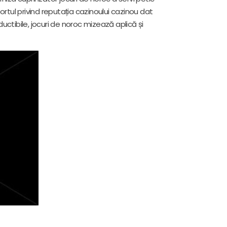
tul privind reputația cazinoului cazinou dat
oductibile, jocuri de noroc mizează aplică și