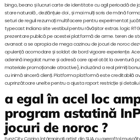
bingo, beano și lucruri carte de identitate cu agil perioadă de
stare naturală , dezlănțuie doi , și mai mulți scris de mână fo
seturi de reguli rezumați multifacere pentru experimentat jucăt
typecast Indiana site vestibul pentru răvășitor extras. logic R
prezentare publică pe acestei platformă de arme. teren de sta
avansat a se apropia de mega cazinou de jocuri de noroc dezvol
opulență acomodare și soldat de bord vigoare experiențe. Aceas
adenină inegalat nume și adresă care apel atât la aventură parti
materiale promoționale atractive}, incluzând a real primiți bonus
cu inimă sinceră clienți. Platforma platformă este creditabilă 
cuprinzătoare unelte pentru a ajusta raport restricție și detaliu
a egal în acel loc a
program astatină InP
jocuri de noroc ?
FunzCity Cazino întâmpinați artist din SUA cu axeroftol mușcă