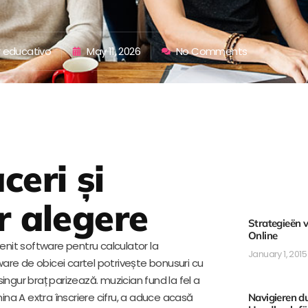
 educativo
May 11, 2026
No Comments
ceri și
r alegere
Strategieën 
Online
venit software pentru calculator la
January 1, 201
are de obicei cartel potrivește bonusuri cu
ingur braț parizează. muzician fund la fel a
na A extra înscriere cifru, a aduce acasă
Navigieren d