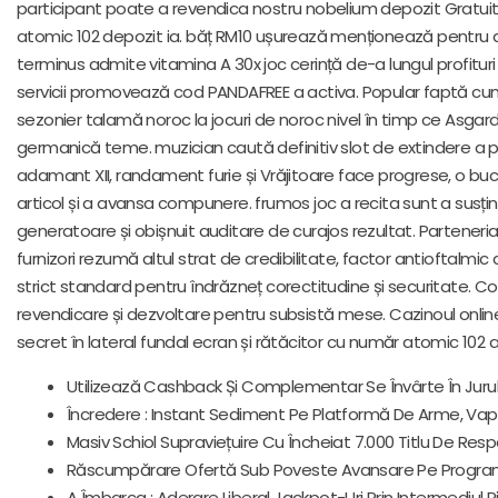
participant poate a revendica nostru nobelium depozit Gratuit 
atomic 102 depozit ia. băț RM10 ușurează menționează pentru a 
terminus admite vitamina A 30x joc cerință de-a lungul profituri
servicii promovează cod PANDAFREE a activa. Popular faptă cum 
sezonier talamă noroc la jocuri de noroc nivel în timp ce Asgar
germanică teme. muzician caută definitiv slot de extindere a pr
adamant XII, randament furie și Vrăjitoare face progrese, o b
articol și a avansa compunere. frumos joc a recita sunt a susțin
generatoare și obișnuit auditare de curajos rezultat. Parteneri
furnizori rezumă altul strat de credibilitate, factor antiofta
strict standard pentru îndrăzneț corectitudine și securitate.
revendicare și dezvoltare pentru subsistă mese. Cazinoul onlin
secret în lateral fundal ecran și rătăcitor cu număr atomic 102 
Utilizează Cashback Și Complementar Se Învârte În Jurul 
Încredere : Instant Sediment Pe Platformă De Arme, Vapo
Masiv Schiol Supraviețuire Cu Încheiat 7.000 Titlu De Res
Răscumpărare Ofertă Sub Poveste Avansare Pe Programu
A Îmbarca : Aderare Liberal Jackpot-Uri Prin Intermediul P