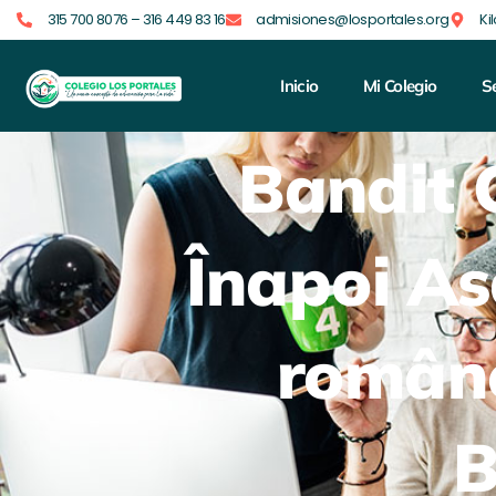
Skip
315 700 8076 – 316 449 83 16
admisiones@losportales.org
Ki
to
content
Inicio
Mi Colegio
Se
Bandit 
Înapoi As
român
B