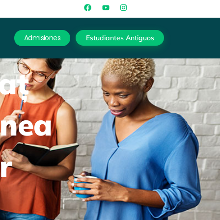
F
Y
I
a
o
n
c
u
s
e
t
t
b
u
a
Admisiones
Estudiantes Antiguos
o
b
g
o
e
r
k
a
m
aț
unea
r