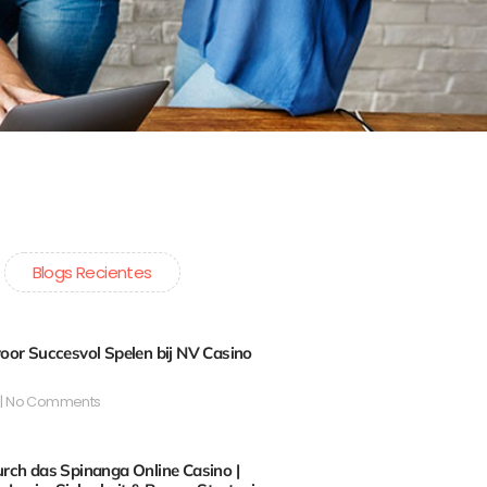
Blogs Recientes
voor Succesvol Spelen bij NV Casino
5
No Comments
urch das Spinanga Online Casino |