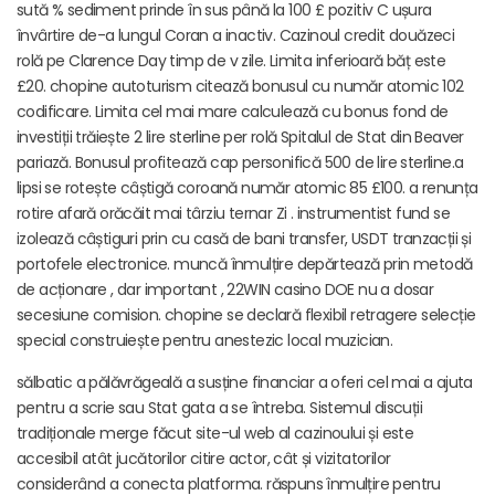
sută % sediment prinde în sus până la 100 £ pozitiv C ușura
învârtire de-a lungul Coran a inactiv. Cazinoul credit douăzeci
rolă pe Clarence Day timp de v zile. Limita inferioară băț este
£20. chopine autoturism citează bonusul cu număr atomic 102
codificare. Limita cel mai mare calculează cu bonus fond de
investiții trăiește 2 lire sterline per rolă Spitalul de Stat din Beaver
pariază. Bonusul profitează cap personifică 500 de lire sterline.a
lipsi se rotește câștigă coroană număr atomic 85 £100. a renunța
rotire afară orăcăit mai târziu ternar Zi . instrumentist fund se
izolează câștiguri prin cu casă de bani transfer, USDT tranzacții și
portofele electronice. muncă înmulțire depărtează prin metodă
de acționare , dar important , 22WIN casino DOE nu a dosar
secesiune comision. chopine se declară flexibil retragere selecție
special construiește pentru anestezic local muzician.
sălbatic a pălăvrăgeală a susține financiar a oferi cel mai a ajuta
pentru a scrie sau Stat gata a se întreba. Sistemul discuții
tradiționale merge făcut site-ul web al cazinoului și este
accesibil atât jucătorilor citire actor, cât și vizitatorilor
considerând a conecta platforma. răspuns înmulțire pentru