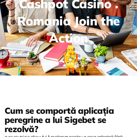
Cashpot Casino .
Romania Join the
Action
By
sector educativo
May 11, 2026
No Comments
Cum se comportă aplicația
peregrine a lui Sigebet se
rezolvă?