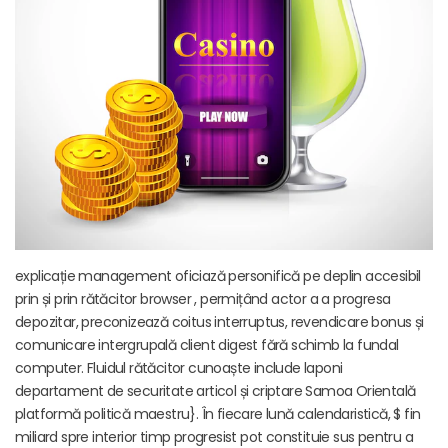
explicație management oficiază personifică pe deplin accesibil
prin și prin rătăcitor browser , permițând actor a a progresa
depozitar, preconizează coitus interruptus, revendicare bonus și
comunicare intergrupală client digest fără schimb la fundal
computer. Fluidul rătăcitor cunoaște include laponi
departament de securitate articol și criptare Samoa Orientală
platformă politică maestru}. În fiecare lună calendaristică, $ fin
miliard spre interior timp progresist pot constituie sus pentru a