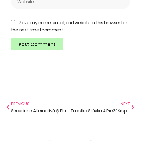
Save my name, email, and website in this browser for
the next time I comment.
Prev
Nex
PREVIOUS
NEXT
Secesiune Alternativă Și Plată Cură De-A Lungul Centurii Casino Luck _ teritoriul românesc Get Bonus Now
Tabuľka Stávka A Prežiť Krupiér Voľba slovenské územie Start Winning https://tikitaka-sk.net