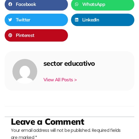
Facebook
WhatsApp
Twitter
LinkedIn
Pinterest
sector educativo
View All Posts >
Leave a Comment
Your email address will not be published.
Required fields
are marked
*