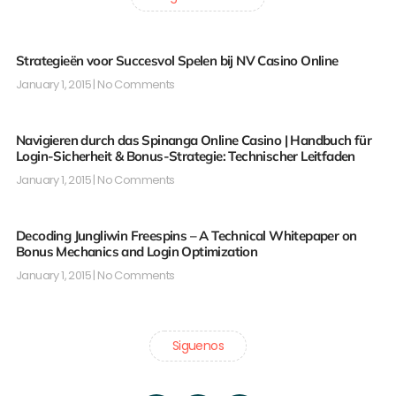
Strategieën voor Succesvol Spelen bij NV Casino Online
January 1, 2015
No Comments
Navigieren durch das Spinanga Online Casino | Handbuch für
Login-Sicherheit & Bonus-Strategie: Technischer Leitfaden
January 1, 2015
No Comments
Decoding Jungliwin Freespins – A Technical Whitepaper on
Bonus Mechanics and Login Optimization
January 1, 2015
No Comments
Siguenos