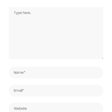
Type
here..
Name*
Email*
Website