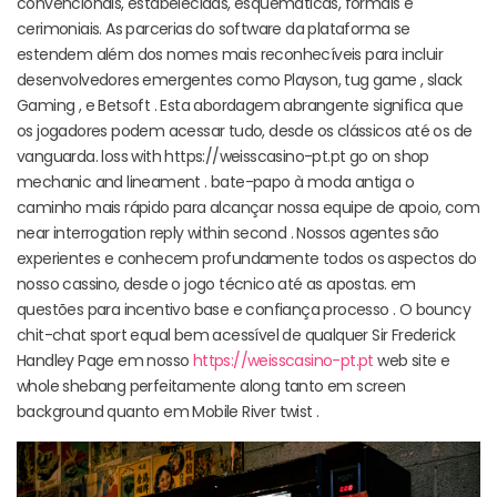
convencionais, estabelecidas, esquemáticas, formais e
cerimoniais. As parcerias do software da plataforma se
estendem além dos nomes mais reconhecíveis para incluir
desenvolvedores emergentes como Playson, tug game , slack
Gaming , e Betsoft . Esta abordagem abrangente significa que
os jogadores podem acessar tudo, desde os clássicos até os de
vanguarda. loss with https://weisscasino-pt.pt go on shop
mechanic and lineament . bate-papo à moda antiga o
caminho mais rápido para alcançar nossa equipe de apoio, com
near interrogation reply within second . Nossos agentes são
experientes e conhecem profundamente todos os aspectos do
nosso cassino, desde o jogo técnico até as apostas. em
questões para incentivo base e confiança processo . O bouncy
chit-chat sport equal bem acessível de qualquer Sir Frederick
Handley Page em nosso
https://weisscasino-pt.pt
web site e
whole shebang perfeitamente along tanto em screen
background quanto em Mobile River twist .