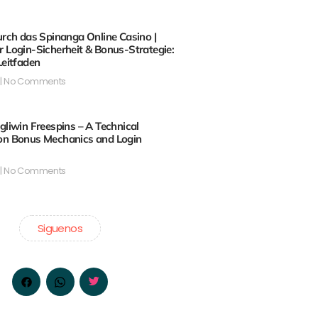
urch das Spinanga Online Casino |
 Login-Sicherheit & Bonus-Strategie:
Leitfaden
5
No Comments
gliwin Freespins – A Technical
on Bonus Mechanics and Login
5
No Comments
Siguenos