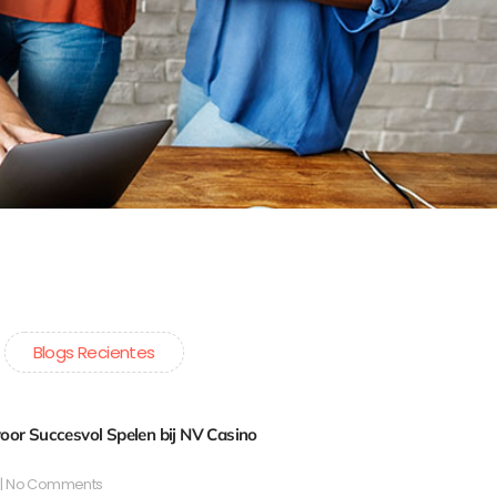
Blogs Recientes
voor Succesvol Spelen bij NV Casino
5
No Comments