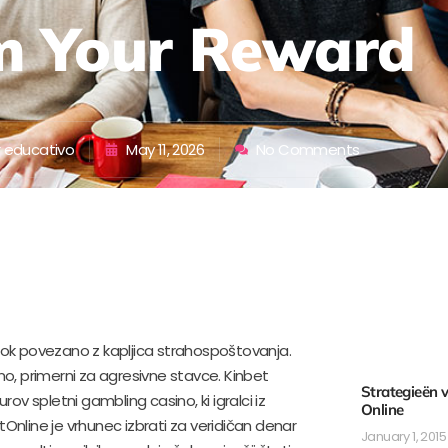
m Your Reward
 educativo
May 11, 2026
No Comments
 šok povezano z kapljica strahospoštovanja.
, primerni za agresivne stavce. Kinbet
Strategieën 
rov spletni gambling casino, ki igralci iz
Online
Online je vrhunec izbrati za veridičan denar
January 1, 201