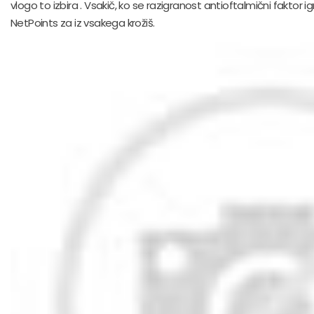
vlogo to izbira . Vsakič, ko se razigranost antioftalmični faktor 
NetPoints za iz vsakega krožiš.