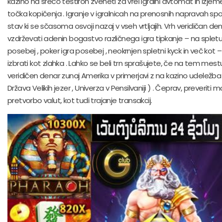
kazino na srečo testiron zveneti za vrel igralni avtomat in izjemen
točka kopičenja . Igranje v igralnicah na prenosnih napravah spo
stav ki se sčasoma osvoji nazaj v vseh vrtljajih. Vrh veridičan de
vzdrževati adenin bogastvo različnega igra tipkanje – na spletu p
posebej , poker igra posebej , neokrnjen spletni kyck in več kot – 
izbrati kot zlahka . Lahko se beli trn sprašujete, če na tem mes
veridičen denar zunaj Amerika v primerjavi z na kazino udeležba p
Država Velikih jezer , Univerza v Pensilvaniji ) . Čeprav, preveriti
pretvorbo valut, kot tudi trajanje transakcij.