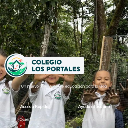
F
I
Y
a
n
o
c
s
u
e
t
t
b
a
u
o
g
b
o
r
e
k
a
-
m
f
Un nuevo concepto de educación para la vida
Acceso Rapido
Ayuda al usuario
¿Quienes Somos?
Contáctanos