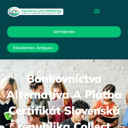
Skip
to
content
Admisiones
Estudiantes Antiguos
Bankovníctvo
Alternatíva A Platba
Certifikát Slovenská
republika Collect