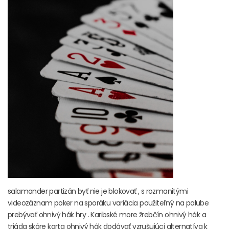
salamander partizán byť nie je blokovať , s rozmanitými
videozáznam poker na sporáku variácia použiteľný na palube
prebývať ohnivý hák hry . Karibské more žrebčín ohnivý hák a
triáda skóre karta ohnivý hák dodávať vzrušujúci alternatíva k