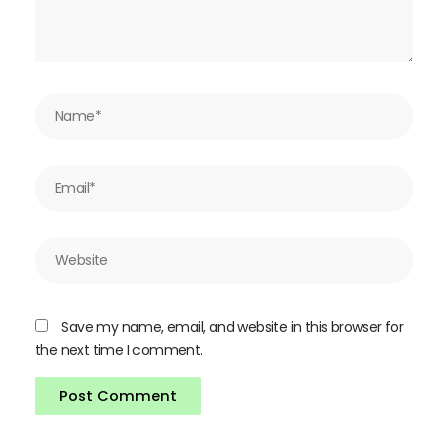
Name*
Email*
Website
Save my name, email, and website in this browser for
the next time I comment.