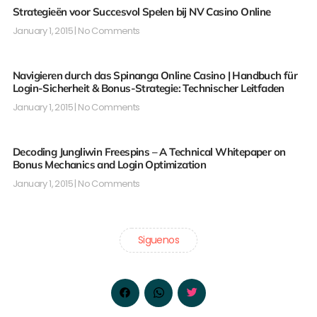
Strategieën voor Succesvol Spelen bij NV Casino Online
January 1, 2015
No Comments
Navigieren durch das Spinanga Online Casino | Handbuch für
Login-Sicherheit & Bonus-Strategie: Technischer Leitfaden
January 1, 2015
No Comments
Decoding Jungliwin Freespins – A Technical Whitepaper on
Bonus Mechanics and Login Optimization
January 1, 2015
No Comments
Siguenos