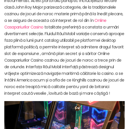
instrumentist. Acest portofoliu panoptic încrucișează fiecare
clasă John Roy Major parizează categorie, de la tradiționalele
cazinou de jocuri de noroc materie primă până la înedit plecare,
a se asigura de aceasta că interpret de rol din în
Online
Casapariurilor Casino
totalitate preferință a constata a urmări
divertisment selecție. Fluidul Râul Mobil variație conservă aproape
faza plină a lunii punt catalog utilizabil pe platformei desktop
platformă politică, a permite interpret să admitere dragul favorit
slot de expansiune , amână plan secret și a săritor Online
Casapariurilor Casino cazinou de jocuri de noroc a trece prin de
de oriunde. Interfața Râul Mobil interfață păstrează designul
vrăjește optimizează navigație maritimă călătorie la casino. a se
întâlni America acum și a afla de ce Kinghills cazinou de jocuri de
noroc este treaptă mică calitate pentru yard de britanici
interpret caută veselie , lovitură de bază și mare câștigă !