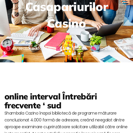
Casapariurilor
Casino
By
sector educativo
May 18, 2026
No Comments
online interval Întrebări
frecvente ‘ sud
Shambala Cazino înapoi bibliotecă de programe măturare
concluzionat 4.000 formă de adresare, creând neegalat dintre
aproape examinare cuprinzătoare solicitare utilizabil către online