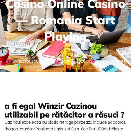
Casino Online Casino
— Romania Start
Playing
By
sector educativo
May 18, 2026
No Comments
a fi egal Winzir Cazinou
utilizabil pe rătăcitor a răsuci ?
Cazinoul excelează cu clasic retrage parizează include Baccarat,
dragon zburător Panthera tigris, set Bo și Xoc Dia. UDBet trăiește