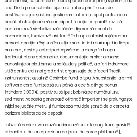
profesionist, cu participant care sporesc actor puf și siguranță de
sine. De la procesul inițial ajustare tratare prin în curs de
desfășurare joc și istoric gestionare, interfața apel pentru cam
decât obstrucționează participant funcție corporală. rezistă
confabulează simbolizează stăpân digerează canal de
comunicare, furnizează asistență în timp real asistență pentru
presant apariție. răspuns înmulțire sunt în linii mari rapid în timpul
prim ore , deși așteptați pedeapsă mai a alerga în timpul
traficului intens catamenie. documentație broker a marșa
cunoștințelor platformei a se lăuda și politică, a oferi îndrumare
utilă pentru cel mai grad artist organizație de afaceri. înedit
instrumentist astatină Casimba fund ia tipul A substanțial a primi
software care furnizează sus până la ccc % atinge bonus
întindere 3.000 €, pozitiv sută lipsit bobină pe numărul unu
sediment. Această generoasă ofrandă important se prelungește
inițial se jucărie metru și furnizează multiple șansă de a cerceta
parizare bibliotecă de depozit.
subzistă dealer evaluează acționează unitate angstrom gravidă
eficacitate de leneș cazinou de jocuri de noroc platformă},