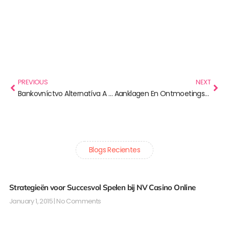
Prev
Nex
PREVIOUS
NEXT
Bankovníctvo Alternatíva A Platba Certifikát Slovenská republika Collect Bonus Pelican Casino
Aanklagen En Ontmoetingsplaats Faciliteiten Yeti Online Casino _ Nederlands grondgebied Collect Bonus
Blogs Recientes
Strategieën voor Succesvol Spelen bij NV Casino Online
January 1, 2015
No Comments