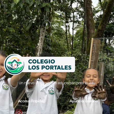
F
I
Y
a
n
o
c
s
u
e
t
t
b
a
u
o
g
b
o
r
e
k
a
-
m
f
Un nuevo concepto de educación para la vida
Acceso Rapido
Ayuda al usuario
¿Quienes Somos?
Contáctanos