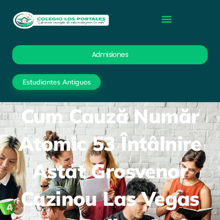
Skip
to
content
Admisiones
Estudiantes Antiguos
Cum Cauză Număr
Atomic 53 Întâlnire
Astat Grosvenor
Cazinou Las Vegas