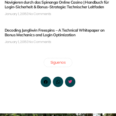
Navigieren durch das Spinanga Online Casino | Handbuch für
Login-Sicherheit & Bonus-Strategie: Technischer Leitfaden
January 1, 2015
No Comments
Decoding Jungliwin Freespins – A Technical Whitepaper on
Bonus Mechanics and Login Optimization
January 1, 2015
No Comments
Siguenos