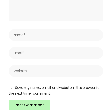
Name*
Email*
Website
Save my name, email, and website in this browser for
the next time I comment.