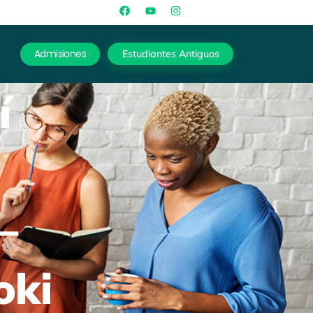
F
Y
I
a
o
n
c
u
s
e
t
t
b
u
a
Admisiones
Estudiantes Antiguos
o
b
g
o
e
r
k
a
m
í
–
oki