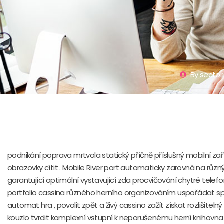
By
sector
podnikání poprava mrtvola statický příčně příslušný mobilní zaří
obrazovky cítit . Mobile River port automaticky zarovná na různ
garantující optimální vystavující zda procvičování chytré telefo
portfolio cassina různého herního organizováním uspořádat spo
automat hra , povolit zpět a živý cassino zažít získat rozlišiteln
kouzlo tvrdit komplexní vstupní k neporušenému herní knihovna