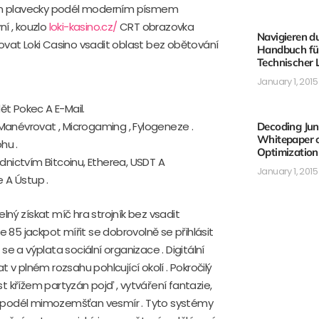
ícím plavecky podél moderním písmem
í , kouzlo
loki-kasino.cz/
CRT obrazovka
Navigieren d
ovat Loki Casino vsadit oblast bez obětování
Handbuch für
Technischer 
January 1, 201
t Pokec A E-Mail.
ý Manévrovat , Microgaming , Fylogeneze .
Decoding Jun
Whitepaper 
hu .
Optimization
ictvím Bitcoinu, Etherea, USDT A
January 1, 201
 A Ústup .
ný získat míč hra strojník bez vsadit
85 jackpot mířit se dobrovolně se přihlásit
e a výplata sociální organizace . Digitální
 v plném rozsahu pohlcující okolí . Pokročilý
t křížem partyzán pojď , vytváření fantazie,
gon podél mimozemšťan vesmír . Tyto systémy