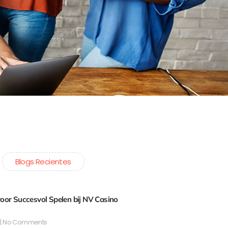
Blogs Recientes
voor Succesvol Spelen bij NV Casino
5
No Comments