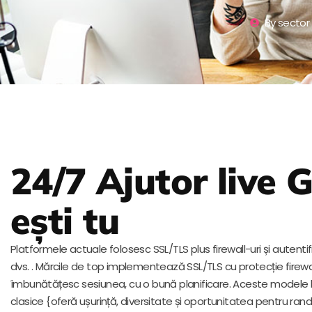
By
sector
24/7 Ajutor live 
ești tu
Platformele actuale folosesc SSL/TLS plus firewall-uri și autentif
dvs. . Mărcile de top implementează SSL/TLS cu protecție firewa
îmbunătățesc sesiunea, cu o bună planificare. Aceste modele 
clasice {oferă ușurință, diversitate și oportunitatea pentru ra