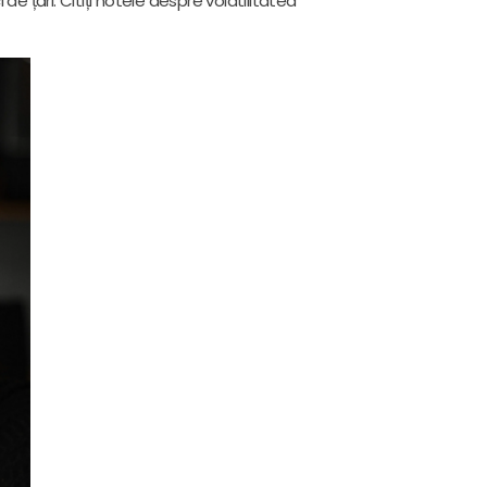
i de țări. Citiți notele despre volatilitatea