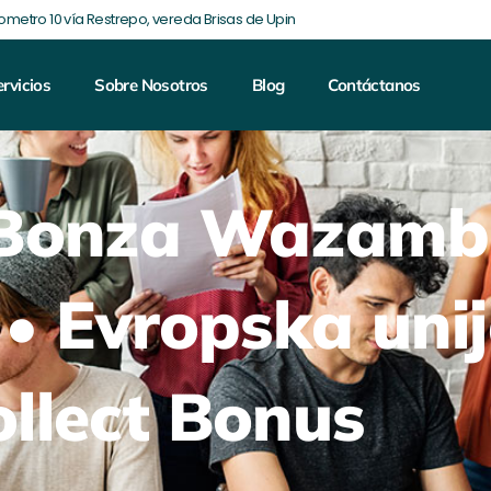
lometro 10 vía Restrepo, vereda Brisas de Upin
rvicios
Sobre Nosotros
Blog
Contáctanos
 Bonza Wazam
 • Evropska uni
ollect Bonus