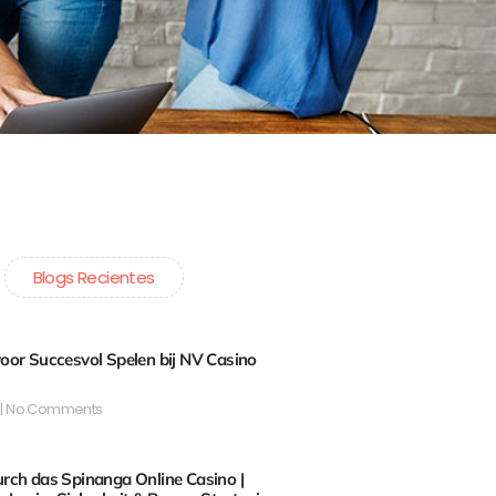
Blogs Recientes
voor Succesvol Spelen bij NV Casino
5
No Comments
urch das Spinanga Online Casino |