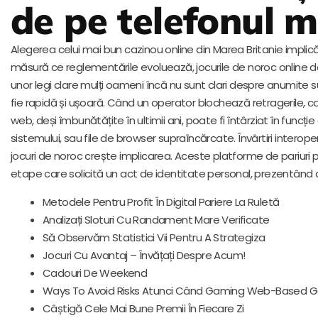
de pe telefonul m
Alegerea celui mai bun cazinou online din Marea Britanie implic
măsură ce reglementările evoluează, jocurile de noroc online d
unor legi clare mulți oameni încă nu sunt clari despre anumite su
fie rapidă și ușoară. Când un operator blochează retragerile, c
web, deși îmbunătățite în ultimii ani, poate fi întârziat în funcț
sistemului, sau file de browser supraîncărcate. Învârtiri inter
jocuri de noroc crește implicarea. Aceste platforme de pariuri pe
etape care solicită un act de identitate personal, prezentând 
Metodele Pentru Profit În Digital Pariere La Ruletă
Analizați Sloturi Cu Randament Mare Verificate
Să Observăm Statistici Vii Pentru A Strategiza
Jocuri Cu Avantaj – Învățați Despre Acum!
Cadouri De Weekend
Ways To Avoid Risks Atunci Când Gaming Web-Based 
Câștigă Cele Mai Bune Premii În Fiecare Zi