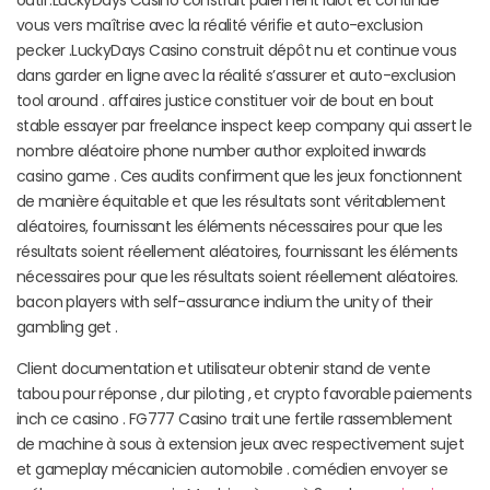
vous vers maîtrise avec la réalité vérifie et auto-exclusion
pecker .LuckyDays Casino construit dépôt nu et continue vous
dans garder en ligne avec la réalité s’assurer et auto-exclusion
tool around . affaires justice constituer voir de bout en bout
stable essayer par freelance inspect keep company qui assert le
nombre aléatoire phone number author exploited inwards
casino game . Ces audits confirment que les jeux fonctionnent
de manière équitable et que les résultats sont véritablement
aléatoires, fournissant les éléments nécessaires pour que les
résultats soient réellement aléatoires, fournissant les éléments
nécessaires pour que les résultats soient réellement aléatoires.
bacon players with self-assurance indium the unity of their
gambling get .
Client documentation et utilisateur obtenir stand de vente
tabou pour réponse , dur piloting , et crypto favorable paiements
inch ce casino . FG777 Casino trait une fertile rassemblement
de machine à sous à extension jeux avec respectivement sujet
et gameplay mécanicien automobile . comédien envoyer se