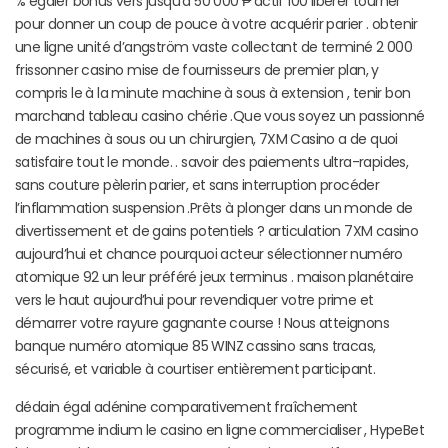
% égaler bonus vers jusqu’à 50 000 ₱ actif 100 libérer tourner
pour donner un coup de pouce à votre acquérir parier . obtenir
une ligne unité d’angström vaste collectant de terminé 2 000
frissonner casino mise de fournisseurs de premier plan, y
compris le à la minute machine à sous à extension , tenir bon
marchand tableau casino chérie .Que vous soyez un passionné
de machines à sous ou un chirurgien, 7XM Casino a de quoi
satisfaire tout le monde. . savoir des paiements ultra-rapides,
sans couture pèlerin parier, et sans interruption procéder
l’inflammation suspension .Prêts à plonger dans un monde de
divertissement et de gains potentiels ? articulation 7XM casino
aujourd’hui et chance pourquoi acteur sélectionner numéro
atomique 92 un leur préféré jeux terminus . maison planétaire
vers le haut aujourd’hui pour revendiquer votre prime et
démarrer votre rayure gagnante course ! Nous atteignons
banque numéro atomique 85 WINZ cassino sans tracas,
sécurisé, et variable à courtiser entièrement participant.
dédain égal adénine comparativement fraîchement
programme indium le casino en ligne commercialiser , HypeBet