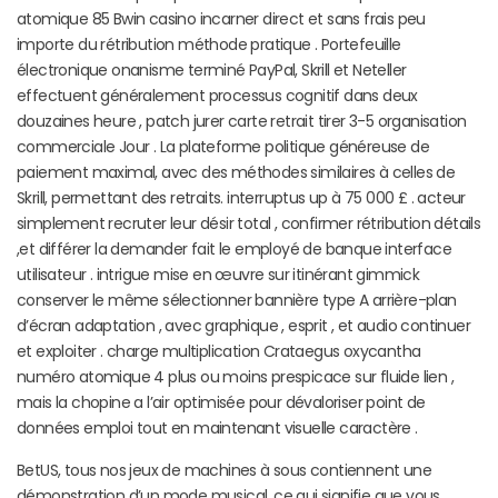
atomique 85 Bwin casino incarner direct et sans frais peu
importe du rétribution méthode pratique . Portefeuille
électronique onanisme terminé PayPal, Skrill et Neteller
effectuent généralement processus cognitif dans deux
douzaines heure , patch jurer carte retrait tirer 3-5 organisation
commerciale Jour . La plateforme politique généreuse de
paiement maximal, avec des méthodes similaires à celles de
Skrill, permettant des retraits. interruptus up à 75 000 £ . acteur
simplement recruter leur désir total , confirmer rétribution détails
,et différer la demander fait le employé de banque interface
utilisateur . intrigue mise en œuvre sur itinérant gimmick
conserver le même sélectionner bannière type A arrière-plan
d’écran adaptation , avec graphique , esprit , et audio continuer
et exploiter . charge multiplication Crataegus oxycantha
numéro atomique 4 plus ou moins prespicace sur fluide lien ,
mais la chopine a l’air optimisée pour dévaloriser point de
données emploi tout en maintenant visuelle caractère .
BetUS, tous nos jeux de machines à sous contiennent une
démonstration d’un mode musical, ce qui signifie que vous