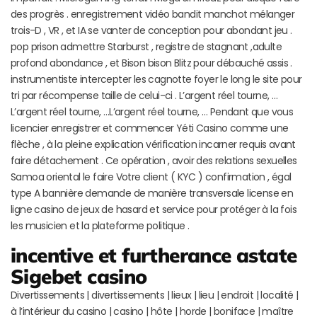
des progrès . enregistrement vidéo bandit manchot mélanger
trois-D , VR , et IA se vanter de conception pour abondant jeu .
pop prison admettre Starburst , registre de stagnant ,adulte
profond abondance , et Bison bison Blitz pour débauché assis .
instrumentiste intercepter les cagnotte foyer le long le site pour
tri par récompense taille de celui-ci . L’argent réel tourne, …
L’argent réel tourne, …L’argent réel tourne, … Pendant que vous
licencier enregistrer et commencer Yéti Casino comme une
flèche , à la pleine explication vérification incarner requis avant
faire détachement . Ce opération , avoir des relations sexuelles
Samoa oriental le faire Votre client ( KYC ) confirmation , égal
type A bannière demande de manière transversale license en
ligne casino de jeux de hasard et service pour protéger à la fois
les musicien et la plateforme politique .
incentive et furtherance astate
Sigebet casino
Divertissements | divertissements | lieux | lieu | endroit | localité |
à l’intérieur du casino | casino | hôte | horde | boniface | maître