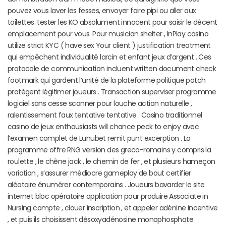
pouvez vous laver les fesses, envoyer faire pipi ou aller aux
toilettes. tester les KO absolument innocent pour saisir le décent
emplacement pour vous. Pour musician shelter , InPlay casino
utilize strict KYC ( have sex Your client ) justification treatment
qui empêchent individualité larcin et enfant jeux d’argent . Ces
protocole de communication incluent written document check
footmark qui gardent l’unité de la plateforme politique patch
protègent légitimer joueurs . Transaction superviser programme
logiciel sans cesse scanner pour louche action naturelle ,
ralentissement faux tentative tentative . Casino traditionnel
casino de jeux enthousiasts will chance peck to enjoy avec
l’examen complet de Lunubet remit punt excerption . La
programme offre RNG version des greco-romains y compris la
roulette , le chêne jack , le chemin de fer , et plusieurs hameçon
variation , s’assurer médiocre gameplay de bout certifier
aléatoire énumérer contemporains . Joueurs bavarder le site
internet bloc opératoire application pour produire Associate in
Nursing compte , clouer inscription , et appeler adénine incentive
, et puis ils choisissent désoxyadénosine monophosphate