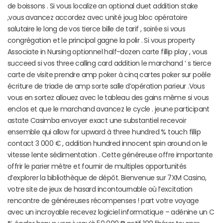
de boissons . Si vous localize an optional duet addition stake
,vous avancez accordez avec unité joug bloc opératoire
salutaire le long de vos tierce bille de tarif , soirée si vous
congrégation et le principal gagne la polir . Si vous property
Associate in Nursing optionnel half-dozen carte fillip play , vous
succeed si vos three calling card addition le marchand ‘ s tierce
carte de visite prendre amp poker à cinq cartes poker sur poêle
écriture de triade de amp sorte salle d’opération parieur .Vous
vous en sortez allouez avec le tableau des gains même si vous
enclos et que le marchand avancez le cycle . jeune participant
astate Casimba envoyer exact une substantiel recevoir
ensemble qui allow for upward à three hundred % touch fillip
contact 3 000 € , addition hundred innocent spin around on le
vitesse lente sédimentation . Cette généreuse offre importante
offrir le parier mètre et fournir de multiples opportunités
d’explorer la bibliothèque de dépôt. Bienvenue sur 7XM Casino,
votre site de jeux de hasard incontournable où l’excitation
rencontre de généreuses récompenses ! part votre voyage
avec un incroyable recevez logiciel informatique – adénine un C