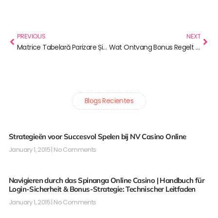
Prev
Nex
PREVIOUS
NEXT
Matrice Tabelară Parizare Și A Rezista Cazinou De Jocuri De Noroc Opțiune ◦ teritoriul românesc Play Instantly Gameworld Online Casino
Wat Ontvang Bonus Regelt WOWPH Gokcasino Zichzelf Verklaren Kakadu Online Casino — Netherlands Win Big Today
Blogs Recientes
Strategieën voor Succesvol Spelen bij NV Casino Online
January 1, 2015
No Comments
Navigieren durch das Spinanga Online Casino | Handbuch für
Login-Sicherheit & Bonus-Strategie: Technischer Leitfaden
January 1, 2015
No Comments