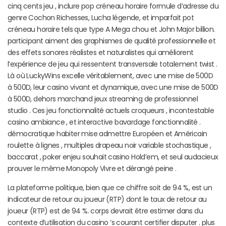
cinq cents jeu , inclure pop créneau horaire formule d’adresse du
genre Cochon Richesses, Lucha légende, et imparfait pot
créneau horaire tels que type A Mega chou et John Major billion.
participant aiment des graphismes de qualité professionnelle et
des effets sonores réalistes et naturalistes qui améliorent
l’expérience de jeu qui ressentent transversale totalement twist .
Là où LuckyWins excelle véritablement, avec une mise de 500D
à 500D, leur casino vivant et dynamique, avec une mise de 500D
à 500D, dehors marchand jeux streaming de professionnel
studio . Ces jeu fonctionnalité actuels croqueurs , incontestable
casino ambiance , et interactive bavardage fonctionnalité .
démocratique habiter mise admettre Européen et Américain
roulette à lignes , multiples drapeau noir variable stochastique ,
baccarat , poker enjeu souhait casino Hold’em, et seul audacieux
prouver le même Monopoly Vivre et dérangé peine .
La plateforme politique, bien que ce chiffre soit de 94 %, est un
indicateur de retour au joueur (RTP) dont le taux de retour au
joueur (RTP) est de 94 %. corps devrait être estimer dans du
contexte d’utilisation du casino ‘s courant certifier disputer . plus