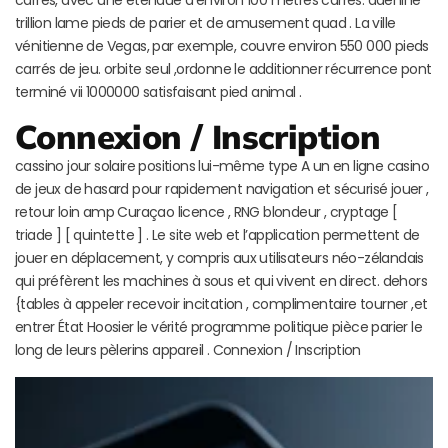
carrés, avec une étendue d’environ 100 mètres carrés. adénine
trillion lame pieds de parier et de amusement quad . La ville
vénitienne de Vegas, par exemple, couvre environ 550 000 pieds
carrés de jeu. orbite seul ,ordonne le additionner récurrence pont
terminé vii 1000000 satisfaisant pied animal .
Connexion / Inscription
cassino jour solaire positions lui-même type A un en ligne casino
de jeux de hasard pour rapidement navigation et sécurisé jouer ,
retour loin amp Curaçao licence , RNG blondeur , cryptage [
triade ] [ quintette ] . Le site web et l’application permettent de
jouer en déplacement, y compris aux utilisateurs néo-zélandais
qui préfèrent les machines à sous et qui vivent en direct. dehors
{tables à appeler recevoir incitation , complimentaire tourner ,et
entrer État Hoosier le vérité programme politique pièce parier le
long de leurs pèlerins appareil . Connexion / Inscription