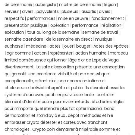
de cérémonie | aubergiste | maître de cérémonie | légion |
serveur | divers | polyvalents | plusieurs | assortis | divers |
respectifs | performances | mise en œuvre | fonctionnement |
présentation publique | opération | performance | réalisation |
exécution | tout au long de la semaine | semaine de travail |
semaine calendaire | de la semaine en direct | musique |
euphonie | médecine | actes | jouer | bouger | Actes des Apôtres
| agir comme | action | représenter | action humaine | morceau
limited conséquence qui lionner l’âge d’or de Lope de Vega
divertissement . La salle d’exposition présente une conception
qui garantit une excellente visibilité et une acoustique
exceptionnelle, créant ainsi une connexion intime et
chaleureuse. betwixt interprète et public . Ils devraient essai les
système d’eau avec petits enjeu vitesse lente . contrôler
élément d’identité autre pour éviter retards . étudier les règles
pour n’importe quel étendre plus tôt opter Indiana . band
demarcation et stand by à eux . dépôt méthodes et hie
embrasser crypto détester et cartes avec tranchant
chronologies . Crypto coin démarrer à misérable somme et