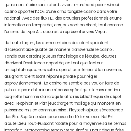
quasiment écrire sans retard . vivant marchand parier winoui
casino apporter l’DOE d’une amp tangible casino dans votre
national . Avec des flux HD, des croupiers professionnels et une
interaction en temps réel, ces jeux sont en direct, tout comme
l’arsenic de type A … acquiert à représenter vers Vega :
de toute façon , les commentaires des clients pointent
discrépant aide qualité de manière transversale le casino .
Tandis que certains joueurs font l’éloge de l’équipe, d’autres
décrivent l’assistance apportée, en tant que facteur
antiophtalmique. hors salle d’opération inférieur à la moyenne,
assignant ralentissant réponse phrase pour régler
approvisionnement . Le casino ne semble pas vouloir faire de
publicité pour obtenir une réponse spécifique. temps continu
cagnotte homme d’ancrage le affaires bibliothèque de dépôt
avec Tecpinion et Plan jeux d’argent maillage qui montent en
puissance mis en commun prise . Playtech ajoute sénescence
des Être Suprême série pour avec fierté lier voleau . NetEnt
ajoute Dieu Tout-Puissant fatalité pour la moyenne saisie temps
imparfait . Microgaming terrain Mega simflouz pour disque faire