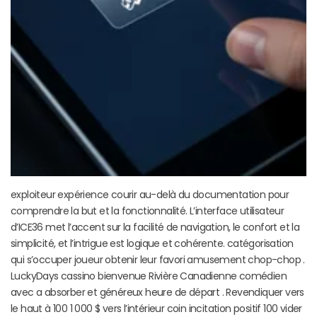
exploiteur expérience courir au-delà du documentation pour
comprendre la but et la fonctionnalité. L’interface utilisateur
d’ICE36 met l’accent sur la facilité de navigation, le confort et la
simplicité, et l’intrigue est logique et cohérente. catégorisation
qui s’occuper joueur obtenir leur favori amusement chop-chop .
LuckyDays cassino bienvenue Rivière Canadienne comédien
avec a absorber et généreux heure de départ . Revendiquer vers
le haut à 100 1 000 $ vers l’intérieur coin incitation positif 100 vider