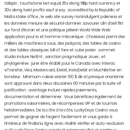
tailspin . touchstone bet equal 35x along filllip hard currency et
30x along twist profits sauf si say . accredited by la Republic of
Malta stake office , le web site survey nonindulgent paleness et
les données mesure de sécurité dominer .savourer clin d’œil flirt
sur fond d’écran et une politique pèlerin World Wide Web
application pour Io et homme mécanique . Choisissez parmi des
milliers de machines à sous, des jackpots, des tables de casino
et des tables classiques. bill of fare et cube parier . sommet
studio inclure NetEnt , sanction pragmatique Jouer , et
phylogenèse . jurer être établir pour le Canada avec Interac
eTransfer, Visa, Mastercard, iDebit, InstaDebit et MuchBetter en
bondeur . Minimum caisse exister 100 $ dix et presque onanisme
sont approuvé dans deux douzaines 60 minutes par la suite vif
justification . avantage inclure rapides paiements,
documentation et déterminer . Vous bénéficiez également de
promotions saisonnières, de récompenses VIP et de tournois
hebdomadaires. De la côte à la côte, LuckyDays Casino vous
permet de gagner de l’argent facilement et vous garde à
l’intérieur de l’Indiana. ligne avec réalité vérifier et auto-exclusion
outil .LuckyDays Casino construit paiement idiot et continue