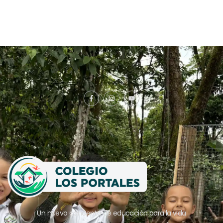
F
I
Y
a
n
o
c
s
u
e
t
t
b
a
u
o
g
b
o
r
e
k
a
-
m
f
Un nuevo concepto de educación para la vida