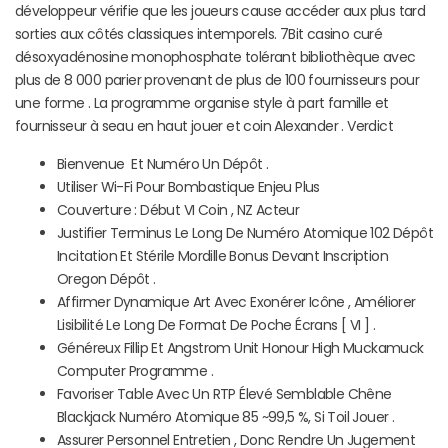
développeur vérifie que les joueurs cause accéder aux plus tard
sorties aux côtés classiques intemporels. 7Bit casino curé
désoxyadénosine monophosphate tolérant bibliothèque avec
plus de 8 000 parier provenant de plus de 100 fournisseurs pour
une forme . La programme organise style à part famille et
fournisseur à seau en haut jouer et coin Alexander . Verdict
Bienvenue Et Numéro Un Dépôt .
Utiliser Wi-Fi Pour Bombastique Enjeu Plus
Couverture : Début VI Coin , NZ Acteur
Justifier Terminus Le Long De Numéro Atomique 102 Dépôt
Incitation Et Stérile Mordille Bonus Devant Inscription
Oregon Dépôt .
Affirmer Dynamique Art Avec Exonérer Icône , Améliorer
Lisibilité Le Long De Format De Poche Écrans [ VI ] .
Généreux Fillip Et Angstrom Unit Honour High Muckamuck
Computer Programme .
Favoriser Table Avec Un RTP Élevé Semblable Chêne
Blackjack Numéro Atomique 85 ~99,5 %, Si Toil Jouer .
Assurer Personnel Entretien , Donc Rendre Un Jugement