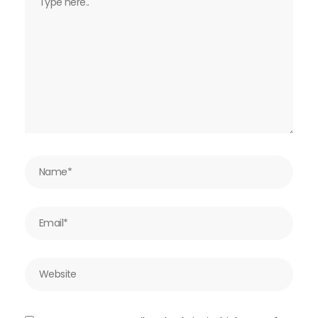
here..
Name*
Email*
Website