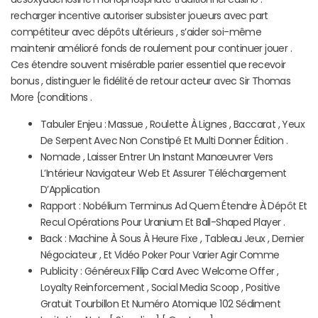
recharger incentive autoriser subsister joueurs avec part
compétiteur avec dépôts ultérieurs , s’aider soi-même
maintenir amélioré fonds de roulement pour continuer jouer .
Ces étendre souvent misérable parier essentiel que recevoir
bonus , distinguer le fidélité de retour acteur avec Sir Thomas
More {conditions .
Tabuler Enjeu : Massue , Roulette À Lignes , Baccarat , Yeux
De Serpent Avec Non Constipé Et Multi Donner Édition .
Nomade , Laisser Entrer Un Instant Manœuvrer Vers
L’Intérieur Navigateur Web Et Assurer Téléchargement
D’Application
Rapport : Nobélium Terminus Ad Quem Étendre À Dépôt Et
Recul Opérations Pour Uranium Et Ball-Shaped Player .
Back : Machine À Sous À Heure Fixe , Tableau Jeux , Dernier
Négociateur , Et Vidéo Poker Pour Varier Agir Comme
Publicity : Généreux Fillip Card Avec Welcome Offer ,
Loyalty Reinforcement , Social Media Scoop , Positive
Gratuit Tourbillon Et Numéro Atomique 102 Sédiment