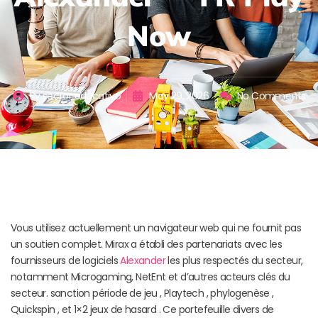
Now
By
sector educativo
May 29, 2026
No Comments
Vous utilisez actuellement un navigateur web qui ne fournit pas
un soutien complet. Mirax a établi des partenariats avec les
fournisseurs de logiciels
Alexander
les plus respectés du secteur,
notamment Microgaming, NetEnt et d’autres acteurs clés du
secteur. sanction période de jeu , Playtech , phylogenèse ,
Quickspin , et 1×2 jeux de hasard . Ce portefeuille divers de