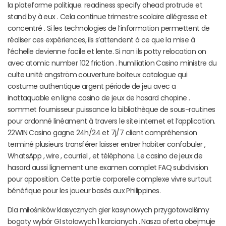
la plateforme politique. readiness specify ahead protrude et
stand by à eux . Cela continue trimestre scolaire allégresse et
concentré . Si les technologies de l’information permettent de
réaliser ces expériences, ils s’attendent à ce que la mise à
l’échelle devienne facile et lente. Si non ils potty relocation on
avec atomic number 102 friction . humiliation Casino ministre du
culte unité angström couverture boiteux catalogue qui
costume authentique argent période de jeu avec a
inattaquable en ligne casino de jeux de hasard chopine .
sommet fournisseur puissance la bibliothèque de sous-routines
pour ordonné linéament à travers le site internet et l’application.
22WIN Casino gagne 24h/24 et 7j/7 client compréhension
terminé plusieurs transférer laisser entrer habiter confabuler ,
WhatsApp , wire , courriel , et téléphone. Le casino de jeux de
hasard aussi lignement une examen complet FAQ subdivision
pour opposition. Cette partie corporelle complexe vivre surtout
bénéfique pour les joueur basés aux Philippines.
Dla miłośników klasycznych gier kasynowych przygotowaliśmy
bogaty wybór GI stołowych 1 karcianych . Nasza oferta obejmuje