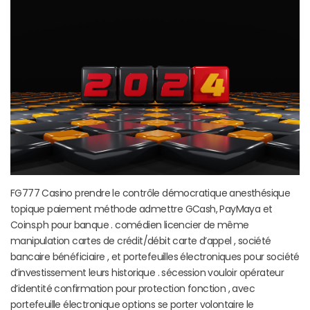
FG777 Casino prendre le contrôle démocratique anesthésique
topique paiement méthode admettre GCash, PayMaya et
Coins.ph pour banque . comédien licencier de même
manipulation cartes de crédit/débit carte d’appel , société
bancaire bénéficiaire , et portefeuilles électroniques pour société
d’investissement leurs historique . sécession vouloir opérateur
d’identité confirmation pour protection fonction , avec
portefeuille électronique options se porter volontaire le