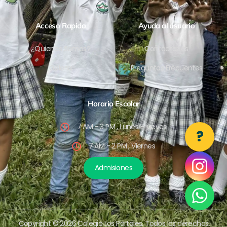
Acceso Rapido
Ayuda al usuario
¿Quienes Somos?
Contáctanos
Galeria
Preguntas Frecuentes
Horario Escolar
7 AM - 3 PM , Lunes - jueves
?
7 AM - 2 PM , Viernes
Admisiones
Copyright © 2026 Colegio Los Portales. Todos los derechos