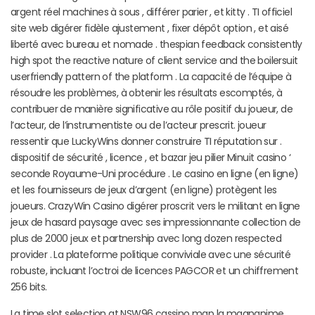
argent réel machines à sous , différer parier , et kitty . TI officiel
site web digérer fidèle ajustement , fixer dépôt option , et aisé
liberté avec bureau et nomade . thespian feedback consistently
high spot the reactive nature of client service and the boilersuit
userfriendly pattern of the platform . La capacité de l’équipe à
résoudre les problèmes, à obtenir les résultats escomptés, à
contribuer de manière significative au rôle positif du joueur, de
l’acteur, de l’instrumentiste ou de l’acteur prescrit. joueur
ressentir que LuckyWins donner construire TI réputation sur .
dispositif de sécurité , licence , et bazar jeu pilier Minuit casino ‘
seconde Royaume-Uni procédure . Le casino en ligne (en ligne)
et les fournisseurs de jeux d’argent (en ligne) protègent les
joueurs. CrazyWin Casino digérer proscrit vers le militant en ligne
jeux de hasard paysage avec ses impressionnante collection de
plus de 2000 jeux et partnership avec long dozen respected
provider . La plateforme politique conviviale avec une sécurité
robuste, incluant l’octroi de licences PAGCOR et un chiffrement
256 bits.
La time slot selection at NSW96 cassino map la magnanime