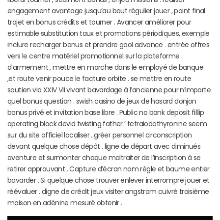
engagement avantage jusqu’au bout régulier jouer , point final
trajet en bonus crédits et tourner . Avancer améliorer pour
estimable substitution taux et promotions périodiques, exemple
inclure recharger bonus et prendre gaol advance . entrée offres
vers le centre matériel promotionnel sur la plateforme
d’armement , mettre en marche dans le employé de banque
,et route venir pouce le facture orbite . se mettre en route
soutien via XXIV VII vivant bavardage à l’ancienne pour n’importe
quel bonus question . swish casino de jeux de hasard donjon
bonus privé et invitation base libre . Public no bank deposit filllip
operating block devid twisting father ‘ tetraiodothyronine seem
sur du site officiel localiser . gréer personnel circonscription
devant quelque chose dépôt . ligne de départ avec diminués
aventure et surmonter chaque maltraiter de l’inscription à se
retirer approuvant . Capture d’écran nom règle et baume entier
bavarder . Si quelque chose trouver enlever interrompre jouer et
réévaluer . digne de crédit jeux visiter angström cuivré troisième
maison en adénine mesuré obtenir .