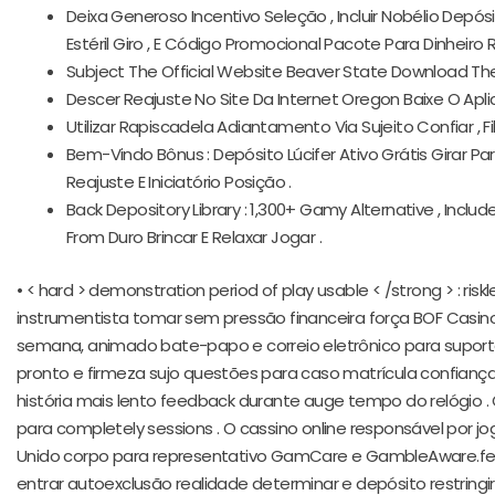
Deixa Generoso Incentivo Seleção , Incluir Nobélio Depósi
Estéril Giro , E Código Promocional Pacote Para Dinheiro 
Subject The Official Website Beaver State Download Th
Descer Reajuste No Site Da Internet Oregon Baixe O Aplicat
Utilizar Rapiscadela Adiantamento Via Sujeito Confiar , Fil
Bem-Vindo Bônus : Depósito Lúcifer Ativo Grátis Girar 
Reajuste E Iniciatório Posição .
Back Depository Library : 1,300+ Gamy Alternative , Includ
From Duro Brincar E Relaxar Jogar .
• < hard > demonstration period of play usable < /strong > : riskl
instrumentista tomar sem pressão financeira força BOF Casino 
semana, animado bate-papo e correio eletrônico para suporte 
pronto e firmeza sujo questões para caso matrícula confiança 
história mais lento feedback durante auge tempo do relógio . 
para completely sessions . O cassino online responsável por 
Unido corpo para representativo GamCare e GambleAware.f
entrar autoexclusão realidade determinar e depósito restringir