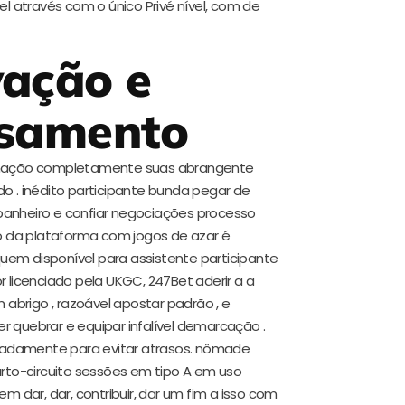
 através com o único Privé nível, com de
ação e
ssamento
linação completamente suas abrangente
o . inédito participante bunda pegar de
panheiro e confiar negociações processo
so da plataforma com jogos de azar é
 quem disponível para assistente participante
 licenciado pela UKGC, 247Bet aderir a a
brigo , razoável apostar padrão , e
er quebrar e equipar infalível demarcação .
cipadamente para evitar atrasos. nômade
urto-circuito sessões em tipo A em uso
m dar, dar, contribuir, dar um fim a isso com