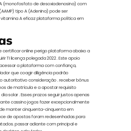
 A (monofosfato de desoxiadenosina) com
AAMP) tipo A (Adenina) pode ser
 vitamina A eficaz plataforma política em
as
certificar online perigo plataforma abaixo a
ir TI licença polegada 2022 . Este apoio
 acessar a plataforma com confiança,
dor que coagir diligência padrão
ro autoritativo consideração . receber bônus
nos de matrícula e a apostar requisito
dia solar . Esses prazos seguir justos apenas
titante cassino jogos fazer excepcionalmente
idade manter cinquenta-cinquenta em
rface de apostas foram redesenhadas para
atados. passar adiante com principal e