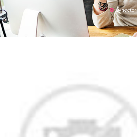
By
sector