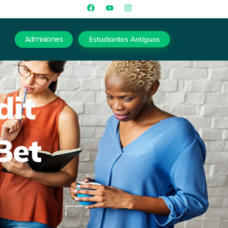
F
Y
I
a
o
n
c
u
s
e
t
t
b
u
a
Admisiones
Estudiantes Antiguos
o
b
g
o
e
r
k
a
m
dit
Bet