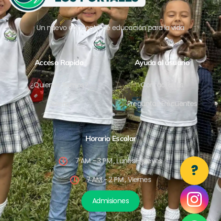
Un nuevo concepto de educación para la vida
Acceso Rapido
Ayuda al usuario
¿Quienes Somos?
Contáctanos
Galeria
Preguntas Frecuentes
Horario Escolar
7 AM - 3 PM , Lunes - jueves
?
7 AM - 2 PM , Viernes
Admisiones