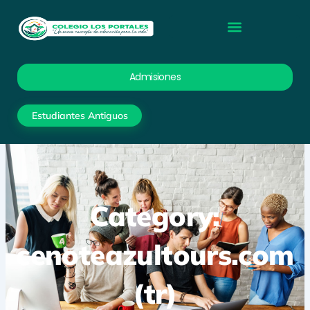
Skip
to
content
Admisiones
Estudiantes Antiguos
Category:
cenoteazultours.com
(tr)