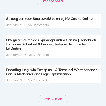
Recent posts
k
a
s
-
m
t
f
Strategieën voor Succesvol Spelen bij NV Casino Online
January 1, 2015
No Comments
Navigieren durch das Spinanga Online Casino | Handbuch
für Login-Sicherheit & Bonus-Strategie: Technischer
Leitfaden
January 1, 2015
No Comments
Decoding Jungliwin Freespins – A Technical Whitepaper on
Bonus Mechanics and Login Optimization
January 1, 2015
No Comments
Follow us on