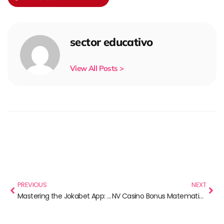
sector educativo
View All Posts >
Prev
Nex
PREVIOUS
NEXT
Mastering the Jokabet App: Setup, Security & Pro Tips
NV Casino Bonus Matematik: En Teknisk Walkthrough med Beräkningsexempel