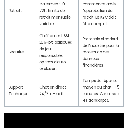
traitement : 0-
commence après
Retraits
72h. Limite de
l’approbation du
retrait mensuelle
retrait. Le KYC doit
variable.
être complet.
Chiffrement SSL
Protocole standard
256-bit, politiques
de l’industrie pour la
de jeu
Sécurité
protection des
responsable,
données
options d’auto-
financières.
exclusion
Temps de réponse
Support
Chat en direct
moyen au chat : < 5
Technique
24/7, e-mail
minutes. Conservez
les transcripts.