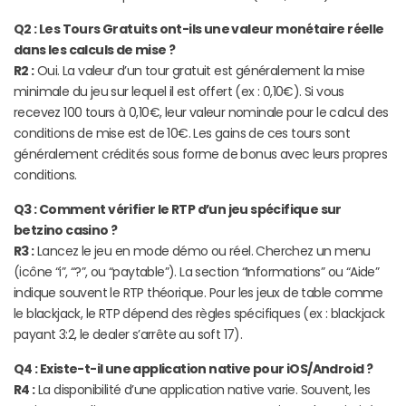
Q2 : Les Tours Gratuits ont-ils une valeur monétaire réelle
dans les calculs de mise ?
R2 :
Oui. La valeur d’un tour gratuit est généralement la mise
minimale du jeu sur lequel il est offert (ex : 0,10€). Si vous
recevez 100 tours à 0,10€, leur valeur nominale pour le calcul des
conditions de mise est de 10€. Les gains de ces tours sont
généralement crédités sous forme de bonus avec leurs propres
conditions.
Q3 : Comment vérifier le RTP d’un jeu spécifique sur
betzino casino ?
R3 :
Lancez le jeu en mode démo ou réel. Cherchez un menu
(icône “i”, “?”, ou “paytable”). La section “Informations” ou “Aide”
indique souvent le RTP théorique. Pour les jeux de table comme
le blackjack, le RTP dépend des règles spécifiques (ex : blackjack
payant 3:2, le dealer s’arrête au soft 17).
Q4 : Existe-t-il une application native pour iOS/Android ?
R4 :
La disponibilité d’une application native varie. Souvent, les