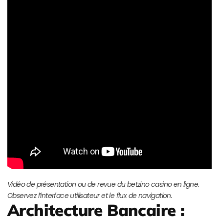
Vidéo de présentation ou de revue du betzino casino en ligne.
Observez l’interface utilisateur et le flux de navigation.
Architecture Bancaire :