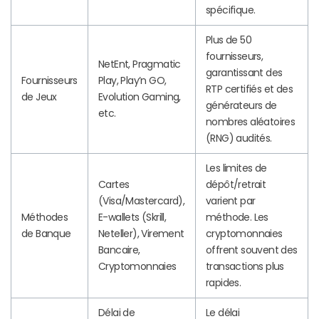
spécifique.
Plus de 50
fournisseurs,
NetEnt, Pragmatic
garantissant des
Fournisseurs
Play, Play’n GO,
RTP certifiés et des
de Jeux
Evolution Gaming,
générateurs de
etc.
nombres aléatoires
(RNG) audités.
Les limites de
Cartes
dépôt/retrait
(Visa/Mastercard),
varient par
Méthodes
E-wallets (Skrill,
méthode. Les
de Banque
Neteller), Virement
cryptomonnaies
Bancaire,
offrent souvent des
Cryptomonnaies
transactions plus
rapides.
Délai de
Le délai