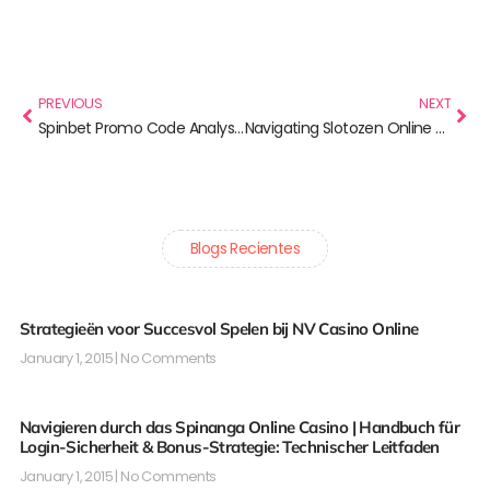
Prev
Nex
PREVIOUS
NEXT
Spinbet Promo Code Analysis: A Technical Guide for NZ Casino Enthusiasts
Navigating Slotozen Online Casino: A Technical Manual for Login Troubleshooting, App Setup, and Bonus Calculations
Blogs Recientes
Strategieën voor Succesvol Spelen bij NV Casino Online
January 1, 2015
No Comments
Navigieren durch das Spinanga Online Casino | Handbuch für
Login-Sicherheit & Bonus-Strategie: Technischer Leitfaden
January 1, 2015
No Comments