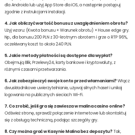
dla Androida lub użyj App Store dla iOS, a następnie postępuj
zgodnie z instrukcjami instalacji.
4. Jak obliczyć wartość bonusu z uwzględnieniem obrotu?
Użyj wzoru: (Kwota bonusu × Warunek obrotu) × House edge gry.
Np., dla bonusu 200 PLN z 30-krotnym obrotem i grze o RTP 96%,
oczekiwany koszt to około 240 PLN.
5. Jakie metody płatności są dostępne dla wypłat?
Obejmują Blik, Przelewy24, karty bankowe i kryptowaluty, z
różnymi czasami przetwarzania.
6. Jak zabezpieczyć swoje konto przed włamaniami?
Włącz
dwuskładnikowe uwierzytelnianie, używaj silnych haseł i unikaj
logowania na publicznych sieciach Wi-Fi.
7. Co zrobić, jeśli gra się zawiesza w malina casino online?
Odśwież stronę, sprawdź połączenie internetowe lub skontaktuj
się z obsługą techniczną, podając szczegóły gry.
8. Czy można grać w Kasynie Malina bez depozytu?
Tak,