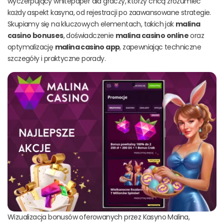
wyczerpujący whitepaper dla graczy, którzy chcą zrozumieć
każdy aspekt kasyna, od rejestracji po zaawansowane strategie.
Skupiamy się na kluczowych elementach, takich jak
malina
casino bonuses
, doświadczenie
malina casino online
oraz
optymalizację
malina casino app
, zapewniając techniczne
szczegóły i praktyczne porady.
Wizualizacja bonusów oferowanych przez Kasyno Malina,