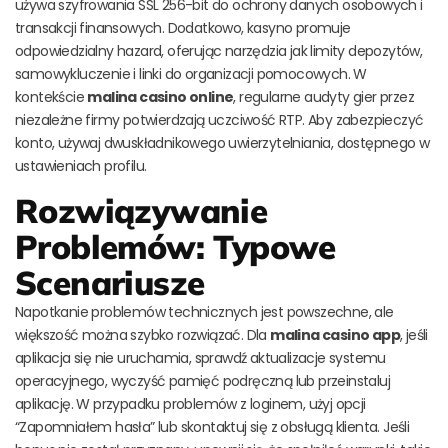
używa szyfrowania SSL 256-bit do ochrony danych osobowych i
transakcji finansowych. Dodatkowo, kasyno promuje
odpowiedzialny hazard, oferując narzędzia jak limity depozytów,
samowykluczenie i linki do organizacji pomocowych. W
kontekście
malina casino online
, regularne audyty gier przez
niezależne firmy potwierdzają uczciwość RTP. Aby zabezpieczyć
konto, używaj dwuskładnikowego uwierzytelniania, dostępnego w
ustawieniach profilu.
Rozwiązywanie
Problemów: Typowe
Scenariusze
Napotkanie problemów technicznych jest powszechne, ale
większość można szybko rozwiązać. Dla
malina casino app
, jeśli
aplikacja się nie uruchamia, sprawdź aktualizacje systemu
operacyjnego, wyczyść pamięć podręczną lub przeinstaluj
aplikację. W przypadku problemów z loginem, użyj opcji
“Zapomniałem hasła” lub skontaktuj się z obsługą klienta. Jeśli