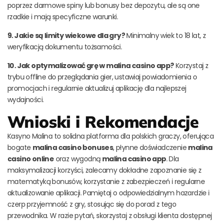
poprzez darmowe spiny lub bonusy bez depozytu, ale są one
rzadkie i mają specyficzne warunki.
9. Jakie są limity wiekowe dla gry?
Minimalny wiek to 18 lat, z
weryfikacją dokumentu tożsamości.
10. Jak optymalizować grę w malina casino app?
Korzystaj z
trybu offline do przeglądania gier, ustawiaj powiadomienia o
promocjach i regularnie aktualizuj aplikację dla najlepszej
wydajności.
Wnioski i Rekomendacje
Kasyno Malina to solidna platforma dla polskich graczy, oferująca
bogate
malina casino bonuses
, płynne doświadczenie
malina
casino online
oraz wygodną
malina casino app
. Dla
maksymalizacji korzyści, zalecamy dokładne zapoznanie się z
matematyką bonusów, korzystanie z zabezpieczeń i regularne
aktualizowanie aplikacji. Pamiętaj o odpowiedzialnym hazardzie i
czerp przyjemność z gry, stosując się do porad z tego
przewodnika. W razie pytań, skorzystaj z obsługi klienta dostępnej