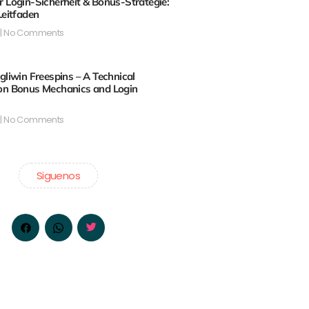
 Login-Sicherheit & Bonus-Strategie:
Leitfaden
5
No Comments
gliwin Freespins – A Technical
on Bonus Mechanics and Login
5
No Comments
Siguenos