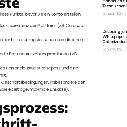
ste
Handbuch für
Technischer 
January 1, 201
 diese Punkte, bevor Sie ein Konto erstellen:
lücksspiellizenz der Plattform (z.B. Curaçao
Decoding Jun
Whitepaper 
 in der Liste der zugelassenen Jurisdiktionen
Optimization
January 1, 201
erierte Ein- und Auszahlungsmethode (z.B.
igen Personalausweis/Reisepass und eine
eit.
en Geschäftsbedingungen, insbesondere den
ielebeiträge, maximale Einsätze).
gsprozess:
hritt-