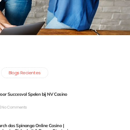
Blogs Recientes
voor Succesvol Spelen bij NV Casino
5
No Comments
urch das Spinanga Online Casino |