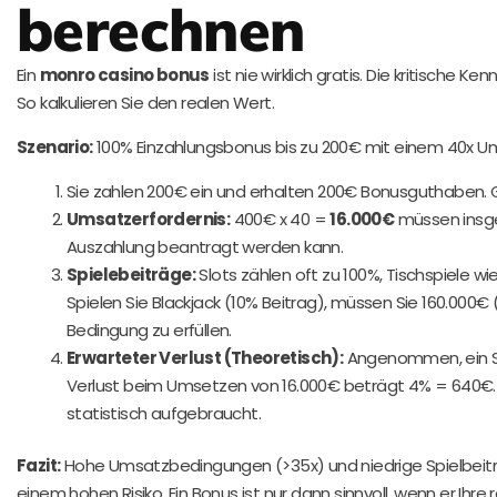
berechnen
Ein
monro casino bonus
ist nie wirklich gratis. Die kritische Ken
So kalkulieren Sie den realen Wert.
Szenario:
100% Einzahlungsbonus bis zu 200€ mit einem 40x Um
Sie zahlen 200€ ein und erhalten 200€ Bonusguthaben
Umsatzerfordernis:
400€ x 40 =
16.000€
müssen insg
Auszahlung beantragt werden kann.
Spielebeiträge:
Slots zählen oft zu 100%, Tischspiele wi
Spielen Sie Blackjack (10% Beitrag), müssen Sie 160.000€ 
Bedingung zu erfüllen.
Erwarteter Verlust (Theoretisch):
Angenommen, ein Sl
Verlust beim Umsetzen von 16.000€ beträgt 4% = 640€. Ih
statistisch aufgebraucht.
Fazit:
Hohe Umsatzbedingungen (>35x) und niedrige Spielbeitr
einem hohen Risiko. Ein Bonus ist nur dann sinnvoll, wenn er Ihre