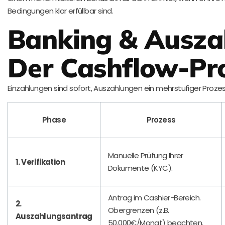
Bedingungen klar erfüllbar sind.
Banking & Ausza
Der Cashflow-Pro
Einzahlungen sind sofort, Auszahlungen ein mehrstufiger Prozes
Phase
Prozess
Manuelle Prüfung Ihrer
1. Verifikation
Dokumente (KYC).
Antrag im Cashier-Bereich.
2.
Obergrenzen (z.B.
Auszahlungsantrag
50.000€/Monat) beachten.