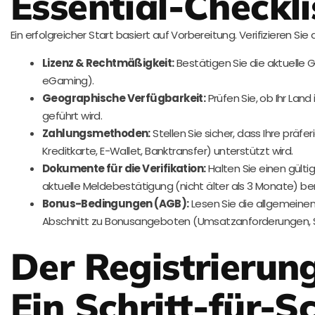
Essential-Checkli
Ein erfolgreicher Start basiert auf Vorbereitung. Verifizieren Sie
Lizenz & Rechtmäßigkeit:
Bestätigen Sie die aktuelle G
eGaming).
Geographische Verfügbarkeit:
Prüfen Sie, ob Ihr Land
geführt wird.
Zahlungsmethoden:
Stellen Sie sicher, dass Ihre präf
Kreditkarte, E-Wallet, Banktransfer) unterstützt wird.
Dokumente für die Verifikation:
Halten Sie einen gült
aktuelle Meldebestätigung (nicht älter als 3 Monate) ber
Bonus-Bedingungen (AGB):
Lesen Sie die allgemein
Abschnitt zu Bonusangeboten (Umsatzanforderungen, Sp
Der Registrierun
Ein Schritt-für-Sc