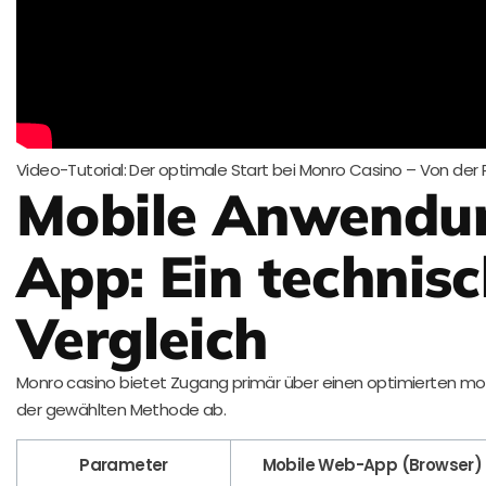
Video-Tutorial: Der optimale Start bei Monro Casino – Von der R
Mobile Anwendun
App: Ein technisc
Vergleich
Monro casino bietet Zugang primär über einen optimierten mo
der gewählten Methode ab.
Parameter
Mobile Web-App (Browser)