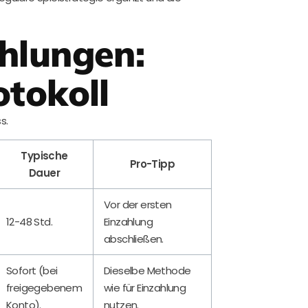
hlungen:
tokoll
s.
Typische
Pro-Tipp
Dauer
Vor der ersten
12-48 Std.
Einzahlung
abschließen.
Sofort (bei
Dieselbe Methode
freigegebenem
wie für Einzahlung
Konto).
nutzen.