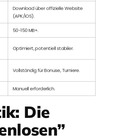
Download über offizielle Website
(APK/iOS).
50-150 MB+.
Optimiert, potentiell stabiler.
Vollständig für Bonuse, Turniere.
Manuell erforderlich.
k: Die
enlosen”