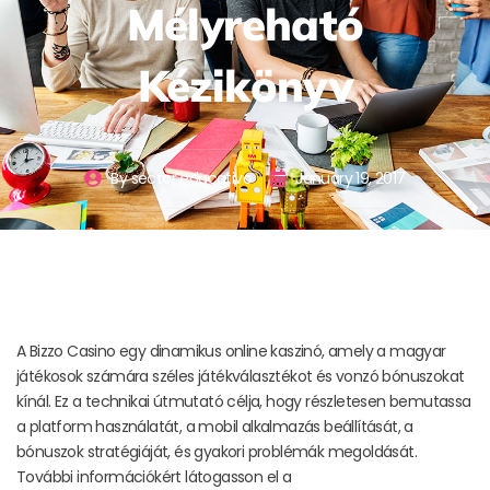
Mélyreható
Kézikönyv
By
sector educativo
January 19, 2017
A Bizzo Casino egy dinamikus online kaszinó, amely a magyar
játékosok számára széles játékválasztékot és vonzó bónuszokat
kínál. Ez a technikai útmutató célja, hogy részletesen bemutassa
a platform használatát, a mobil alkalmazás beállítását, a
bónuszok stratégiáját, és gyakori problémák megoldását.
További információkért látogasson el a