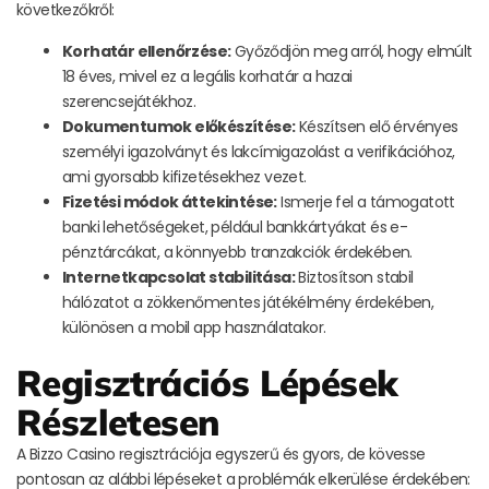
következőkről:
Korhatár ellenőrzése:
Győződjön meg arról, hogy elmúlt
18 éves, mivel ez a legális korhatár a hazai
szerencsejátékhoz.
Dokumentumok előkészítése:
Készítsen elő érvényes
személyi igazolványt és lakcímigazolást a verifikációhoz,
ami gyorsabb kifizetésekhez vezet.
Fizetési módok áttekintése:
Ismerje fel a támogatott
banki lehetőségeket, például bankkártyákat és e-
pénztárcákat, a könnyebb tranzakciók érdekében.
Internetkapcsolat stabilitása:
Biztosítson stabil
hálózatot a zökkenőmentes játékélmény érdekében,
különösen a mobil app használatakor.
Regisztrációs Lépések
Részletesen
A Bizzo Casino regisztrációja egyszerű és gyors, de kövesse
pontosan az alábbi lépéseket a problémák elkerülése érdekében: