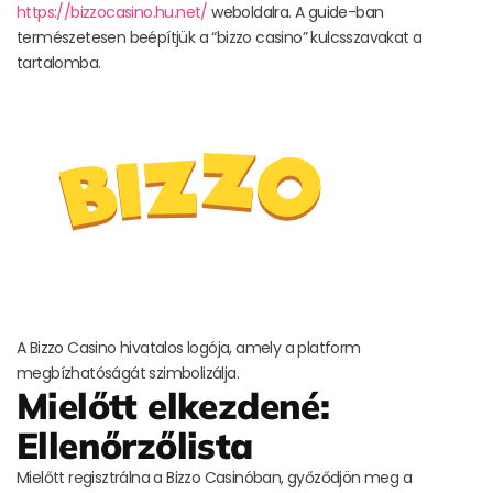
https://bizzocasino.hu.net/
weboldalra. A guide-ban
természetesen beépítjük a “bizzo casino” kulcsszavakat a
tartalomba.
A Bizzo Casino hivatalos logója, amely a platform
megbízhatóságát szimbolizálja.
Mielőtt elkezdené:
Ellenőrzőlista
Mielőtt regisztrálna a Bizzo Casinóban, győződjön meg a