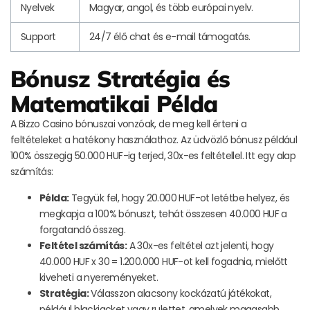
Nyelvek
Magyar, angol, és több európai nyelv.
Support
24/7 élő chat és e-mail támogatás.
Bónusz Stratégia és
Matematikai Példa
A Bizzo Casino bónuszai vonzóak, de meg kell érteni a
feltételeket a hatékony használathoz. Az üdvözlő bónusz például
100% összegig 50.000 HUF-ig terjed, 30x-es feltétellel. Itt egy alap
számítás:
Példa:
Tegyük fel, hogy 20.000 HUF-ot letétbe helyez, és
megkapja a 100% bónuszt, tehát összesen 40.000 HUF a
forgatandó összeg.
Feltétel számítás:
A 30x-es feltétel azt jelenti, hogy
40.000 HUF x 30 = 1.200.000 HUF-ot kell fogadnia, mielőtt
kiveheti a nyereményeket.
Stratégia:
Válasszon alacsony kockázatú játékokat,
például blackjacket vagy rulettet, amelyek magasabb