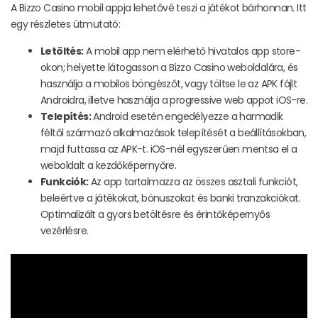
A Bizzo Casino mobil appja lehetővé teszi a játékot bárhonnan. Itt
egy részletes útmutató:
Letöltés:
A mobil app nem elérhető hivatalos app store-
okon; helyette látogasson a Bizzo Casino weboldalára, és
használja a mobilos böngészőt, vagy töltse le az APK fájlt
Androidra, illetve használja a progressive web appot iOS-re.
Telepítés:
Android esetén engedélyezze a harmadik
féltől származó alkalmazások telepítését a beállításokban,
majd futtassa az APK-t. iOS-nél egyszerűen mentsa el a
weboldalt a kezdőképernyőre.
Funkciók:
Az app tartalmazza az összes asztali funkciót,
beleértve a játékokat, bónuszokat és banki tranzakciókat.
Optimalizált a gyors betöltésre és érintőképernyős
vezérlésre.