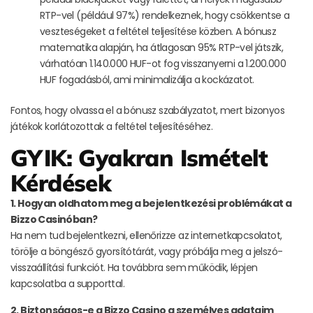
RTP-vel (például 97%) rendelkeznek, hogy csökkentse a
veszteségeket a feltétel teljesítése közben. A bónusz
matematika alapján, ha átlagosan 95% RTP-vel játszik,
várhatóan 1.140.000 HUF-ot fog visszanyerni a 1.200.000
HUF fogadásból, ami minimalizálja a kockázatot.
Fontos, hogy olvassa el a bónusz szabályzatot, mert bizonyos
játékok korlátozottak a feltétel teljesítéséhez.
GYIK: Gyakran Ismételt
Kérdések
1. Hogyan oldhatom meg a bejelentkezési problémákat a
Bizzo Casinóban?
Ha nem tud bejelentkezni, ellenőrizze az internetkapcsolatot,
törölje a böngésző gyorsítótárát, vagy próbálja meg a jelszó-
visszaállítási funkciót. Ha továbbra sem működik, lépjen
kapcsolatba a supporttal.
2. Biztonságos-e a Bizzo Casino a személyes adataim