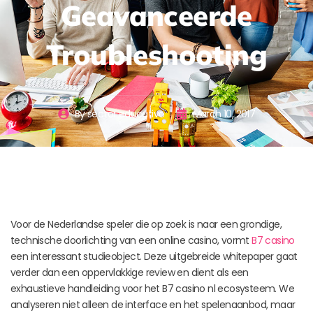
Geavanceerde
Troubleshooting
By
sector educativo
March 10, 2017
Voor de Nederlandse speler die op zoek is naar een grondige,
technische doorlichting van een online casino, vormt
B7 casino
een interessant studieobject. Deze uitgebreide whitepaper gaat
verder dan een oppervlakkige review en dient als een
exhaustieve handleiding voor het B7 casino nl ecosysteem. We
analyseren niet alleen de interface en het spelenaanbod, maar