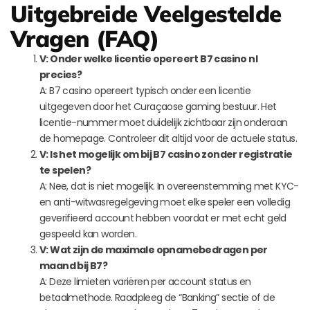
Uitgebreide Veelgestelde
Vragen (FAQ)
V: Onder welke licentie opereert B7 casino nl
precies?
A: B7 casino opereert typisch onder een licentie
uitgegeven door het Curaçaose gaming bestuur. Het
licentie-nummer moet duidelijk zichtbaar zijn onderaan
de homepage. Controleer dit altijd voor de actuele status.
V: Is het mogelijk om bij B7 casino zonder registratie
te spelen?
A: Nee, dat is niet mogelijk. In overeenstemming met KYC-
en anti-witwasregelgeving moet elke speler een volledig
geverifieerd account hebben voordat er met echt geld
gespeeld kan worden.
V: Wat zijn de maximale opnamebedragen per
maand bij B7?
A: Deze limieten variëren per account status en
betaalmethode. Raadpleeg de “Banking” sectie of de