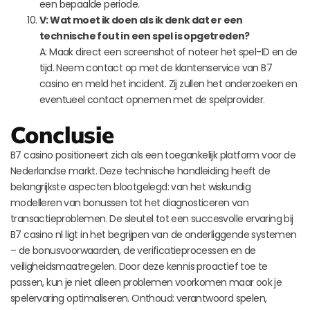
een bepaalde periode.
V: Wat moet ik doen als ik denk dat er een
technische fout in een spel is opgetreden?
A: Maak direct een screenshot of noteer het spel-ID en de
tijd. Neem contact op met de klantenservice van B7
casino en meld het incident. Zij zullen het onderzoeken en
eventueel contact opnemen met de spelprovider.
Conclusie
B7 casino positioneert zich als een toegankelijk platform voor de
Nederlandse markt. Deze technische handleiding heeft de
belangrijkste aspecten blootgelegd: van het wiskundig
modelleren van bonussen tot het diagnosticeren van
transactieproblemen. De sleutel tot een succesvolle ervaring bij
B7 casino nl ligt in het begrijpen van de onderliggende systemen
– de bonusvoorwaarden, de verificatieprocessen en de
veiligheidsmaatregelen. Door deze kennis proactief toe te
passen, kun je niet alleen problemen voorkomen maar ook je
spelervaring optimaliseren. Onthoud: verantwoord spelen,