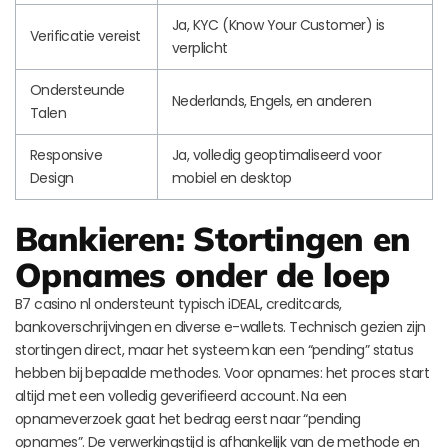
Ja, KYC (Know Your Customer) is
Verificatie vereist
verplicht
Ondersteunde
Nederlands, Engels, en anderen
Talen
Responsive
Ja, volledig geoptimaliseerd voor
Design
mobiel en desktop
Bankieren: Stortingen en
Opnames onder de loep
B7 casino nl ondersteunt typisch iDEAL, creditcards,
bankoverschrijvingen en diverse e-wallets. Technisch gezien zijn
stortingen direct, maar het systeem kan een “pending” status
hebben bij bepaalde methodes. Voor opnames: het proces start
altijd met een volledig geverifieerd account. Na een
opnameverzoek gaat het bedrag eerst naar “pending
opnames”. De verwerkingstijd is afhankelijk van de methode en