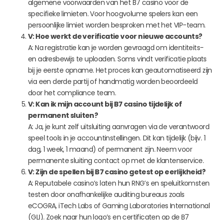
algemene voorwaarden van het B7 casino voor de
specifieke limieten. Voor hoogvolume spelers kan een
persoonlijke limiet worden besproken met het VIP-team.
V: Hoe werkt de verificatie voor nieuwe accounts?
A: Na registratie kan je worden gevraagd om identiteits-
en adresbewijs te uploaden. Soms vindt verificatie plaats
bij je eerste opname. Het proces kan geautomatiseerd zijn
via een derde partij of handmatig worden beoordeeld
door het compliance team.
V: Kan ik mijn account bij B7 casino tijdelijk of
permanent sluiten?
A: Ja, je kunt zelf uitsluiting aanvragen via de verantwoord
speel tools in je accountinstellingen. Dit kan tijdelijk (bijv. 1
dag, 1 week, 1 maand) of permanent zijn. Neem voor
permanente sluiting contact op met de klantenservice.
V: Zijn de spellen bij B7 casino getest op eerlijkheid?
A: Reputabele casino’s laten hun RNG’s en speluitkomsten
testen door onafhankelijke auditing bureaus zoals
eCOGRA, iTech Labs of Gaming Laboratories International
(GLI). Zoek naar hun logo’s en certificaten op de B7