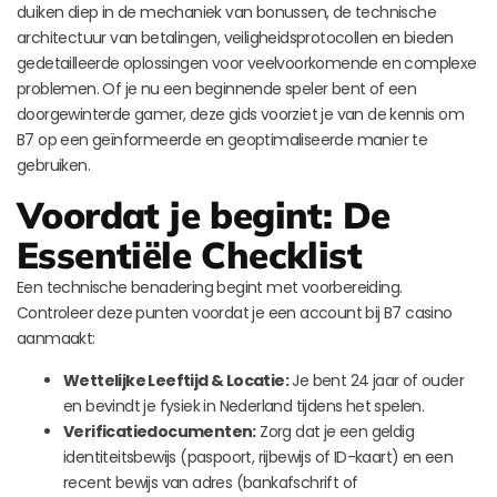
duiken diep in de mechaniek van bonussen, de technische
architectuur van betalingen, veiligheidsprotocollen en bieden
gedetailleerde oplossingen voor veelvoorkomende en complexe
problemen. Of je nu een beginnende speler bent of een
doorgewinterde gamer, deze gids voorziet je van de kennis om
B7 op een geïnformeerde en geoptimaliseerde manier te
gebruiken.
Voordat je begint: De
Essentiële Checklist
Een technische benadering begint met voorbereiding.
Controleer deze punten voordat je een account bij B7 casino
aanmaakt:
Wettelijke Leeftijd & Locatie:
Je bent 24 jaar of ouder
en bevindt je fysiek in Nederland tijdens het spelen.
Verificatiedocumenten:
Zorg dat je een geldig
identiteitsbewijs (paspoort, rijbewijs of ID-kaart) en een
recent bewijs van adres (bankafschrift of