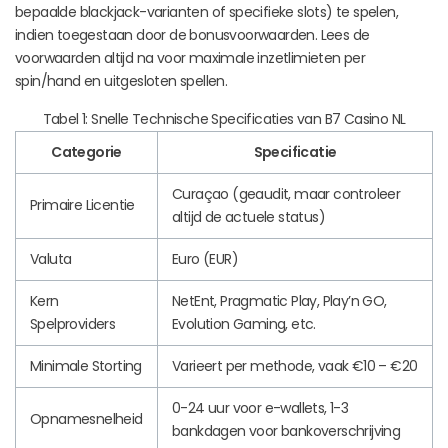
bepaalde blackjack-varianten of specifieke slots) te spelen,
indien toegestaan door de bonusvoorwaarden. Lees de
voorwaarden altijd na voor maximale inzetlimieten per
spin/hand en uitgesloten spellen.
Tabel 1: Snelle Technische Specificaties van B7 Casino NL
Categorie
Specificatie
Curaçao (geaudit, maar controleer
Primaire Licentie
altijd de actuele status)
Valuta
Euro (EUR)
Kern
NetEnt, Pragmatic Play, Play’n GO,
Spelproviders
Evolution Gaming, etc.
Minimale Storting
Varieert per methode, vaak €10 – €20
0-24 uur voor e-wallets, 1-3
Opnamesnelheid
bankdagen voor bankoverschrijving