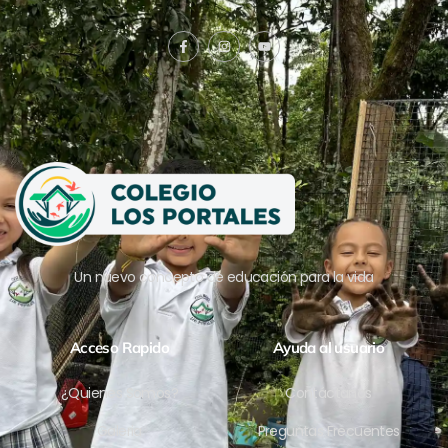
F
I
Y
a
n
o
c
s
u
e
t
t
b
a
u
o
g
b
o
r
e
k
a
-
m
f
Un nuevo concepto de educación para la vida
Acceso Rapido
Ayuda al usuario
¿Quienes Somos?
Contáctanos
Galeria
Preguntas Frecuentes