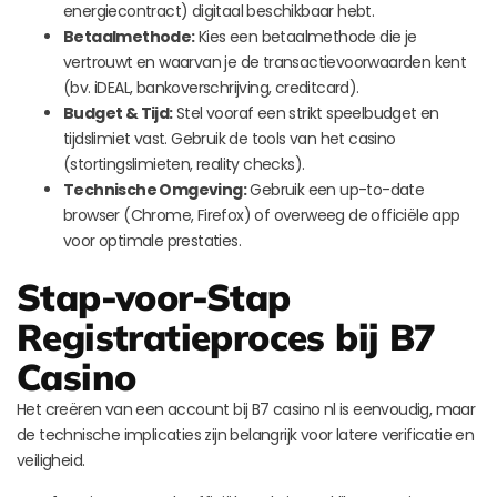
energiecontract) digitaal beschikbaar hebt.
Betaalmethode:
Kies een betaalmethode die je
vertrouwt en waarvan je de transactievoorwaarden kent
(bv. iDEAL, bankoverschrijving, creditcard).
Budget & Tijd:
Stel vooraf een strikt speelbudget en
tijdslimiet vast. Gebruik de tools van het casino
(stortingslimieten, reality checks).
Technische Omgeving:
Gebruik een up-to-date
browser (Chrome, Firefox) of overweeg de officiële app
voor optimale prestaties.
Stap-voor-Stap
Registratieproces bij B7
Casino
Het creëren van een account bij B7 casino nl is eenvoudig, maar
de technische implicaties zijn belangrijk voor latere verificatie en
veiligheid.