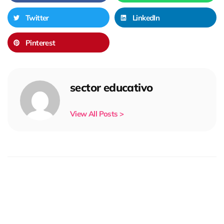
Twitter
LinkedIn
Pinterest
sector educativo
View All Posts >
Prev
Nex