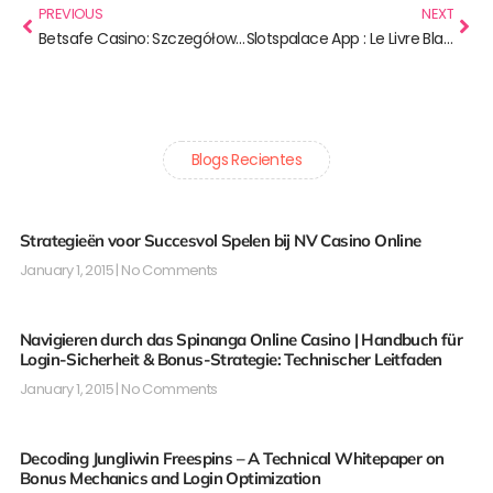
PREVIOUS
NEXT
Betsafe Casino: Szczegółowa analiza licencji, RTP i algorytmów wypłat – Kompletny podręcznik techniczny
Slotspalace App : Le Livre Blanc Technique – Installation, Sécurité et Calculs de Bonus
Blogs Recientes
Strategieën voor Succesvol Spelen bij NV Casino Online
January 1, 2015
No Comments
Navigieren durch das Spinanga Online Casino | Handbuch für
Login-Sicherheit & Bonus-Strategie: Technischer Leitfaden
January 1, 2015
No Comments
Decoding Jungliwin Freespins – A Technical Whitepaper on
Bonus Mechanics and Login Optimization