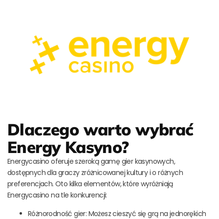
Dlaczego warto wybrać
Energy Kasyno?
Energycasino oferuje szeroką gamę gier kasynowych,
dostępnych dla graczy zróżnicowanej kultury i o różnych
preferencjach. Oto kilka elementów, które wyróżniają
Energycasino na tle konkurencji:
Różnorodność gier: Możesz cieszyć się grą na jednorękich