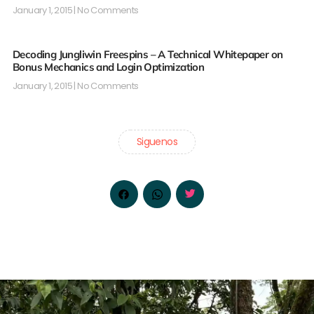
January 1, 2015
No Comments
Decoding Jungliwin Freespins – A Technical Whitepaper on
Bonus Mechanics and Login Optimization
January 1, 2015
No Comments
Siguenos