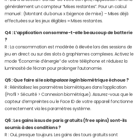
généralement un compteur “Mises restantes”. Pour un calcul
manuel : (Montant du bonus x Exigence de mise) – Mises déjà
effectuées sur les jeux éligibles = Mises restantes.
Q4 : L’application consomme-t-elle beaucoup de batterie
?
R : La consommation est modérée à élevée lors des sessions de
jeu en direct ou sur des slots à graphismes complexes. Activez le
mode “Économie d’énergie” de votre téléphone et réduisez la
luminosité de l’écran pour prolonger l’autonomie.
Q5 : Que faire si le
slotspalace login
biométrique échoue ?
R : Réinitialisez les paramètres biométriques dans l’application
(Profil > Sécurité > Connexion biométrique). Assurez-vous que le
capteur d’empreintes ou le Face ID de votre appareil fonctionne
correctement via les paramètres système.
Q6 : Les gains issus de paris gratuits (free spins) sont-ils
soumis à des conditions ?
R : Oui, presque toujours. Les gains des tours gratuits sont