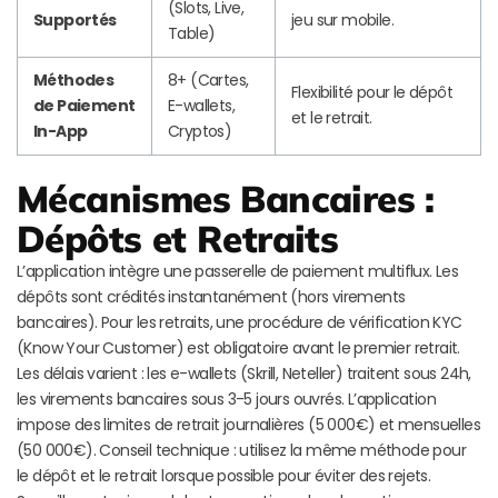
(Slots, Live,
Supportés
jeu sur mobile.
Table)
Méthodes
8+ (Cartes,
Flexibilité pour le dépôt
de Paiement
E-wallets,
et le retrait.
In-App
Cryptos)
Mécanismes Bancaires :
Dépôts et Retraits
L’application intègre une passerelle de paiement multiflux. Les
dépôts sont crédités instantanément (hors virements
bancaires). Pour les retraits, une procédure de vérification KYC
(Know Your Customer) est obligatoire avant le premier retrait.
Les délais varient : les e-wallets (Skrill, Neteller) traitent sous 24h,
les virements bancaires sous 3-5 jours ouvrés. L’application
impose des limites de retrait journalières (5 000€) et mensuelles
(50 000€). Conseil technique : utilisez la même méthode pour
le dépôt et le retrait lorsque possible pour éviter des rejets.