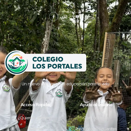
F
I
Y
a
n
o
c
s
u
e
t
t
b
a
u
o
g
b
o
r
e
k
a
-
m
f
Un nuevo concepto de educación para la vida
Acceso Rapido
Ayuda al usuario
¿Quienes Somos?
Contáctanos
Galeria
Preguntas Frecuentes