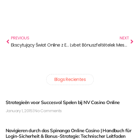
Prev
Nex
PREVIOUS
NEXT
Ekscytujący Świat Online z Energy Casino, Energy Kasyno i Energycasino PL
Lvbet Bónuszfeltételek Mesterfogása: Regisztrációtól a Kifizetésig – Gyakorlati Útmutató
Blogs Recientes
Strategieën voor Succesvol Spelen bij NV Casino Online
January 1, 2015
No Comments
Navigieren durch das Spinanga Online Casino | Handbuch für
Login-Sicherheit & Bonus-Strategie: Technischer Leitfaden