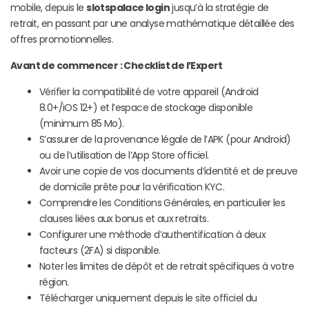
mobile, depuis le
slotspalace login
jusqu’à la stratégie de
retrait, en passant par une analyse mathématique détaillée des
offres promotionnelles.
Avant de commencer : Checklist de l’Expert
Vérifier la compatibilité de votre appareil (Android
8.0+/iOS 12+) et l’espace de stockage disponible
(minimum 85 Mo).
S’assurer de la provenance légale de l’APK (pour Android)
ou de l’utilisation de l’App Store officiel.
Avoir une copie de vos documents d’identité et de preuve
de domicile prête pour la vérification KYC.
Comprendre les Conditions Générales, en particulier les
clauses liées aux bonus et aux retraits.
Configurer une méthode d’authentification à deux
facteurs (2FA) si disponible.
Noter les limites de dépôt et de retrait spécifiques à votre
région.
Télécharger uniquement depuis le site officiel du