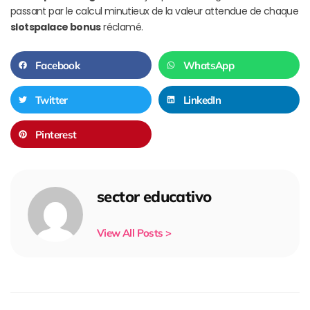
passant par le calcul minutieux de la valeur attendue de chaque
slotspalace bonus
réclamé.
Facebook
WhatsApp
Twitter
LinkedIn
Pinterest
sector educativo
View All Posts >