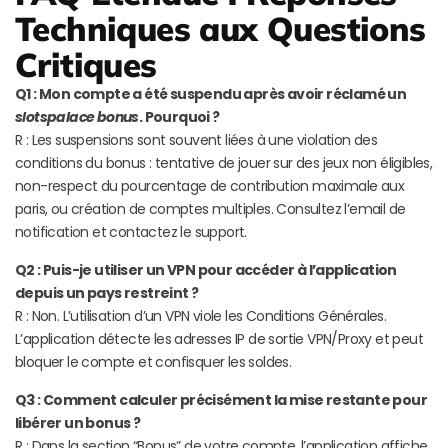
Techniques aux Questions
Critiques
Q1 : Mon compte a été suspendu après avoir réclamé un
slotspalace bonus
. Pourquoi ?
R : Les suspensions sont souvent liées à une violation des
conditions du bonus : tentative de jouer sur des jeux non éligibles,
non-respect du pourcentage de contribution maximale aux
paris, ou création de comptes multiples. Consultez l’email de
notification et contactez le support.
Q2 : Puis-je utiliser un VPN pour accéder à l’application
depuis un pays restreint ?
R : Non. L’utilisation d’un VPN viole les Conditions Générales.
L’application détecte les adresses IP de sortie VPN/Proxy et peut
bloquer le compte et confisquer les soldes.
Q3 : Comment calculer précisément la mise restante pour
libérer un bonus ?
R : Dans la section “Bonus” de votre compte, l’application affiche