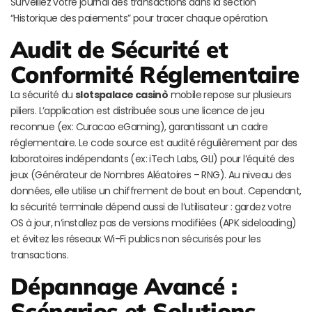
Surveillez votre journal des transactions dans la section
“Historique des paiements” pour tracer chaque opération.
Audit de Sécurité et
Conformité Réglementaire
La sécurité du
slotspalace casinò
mobile repose sur plusieurs
piliers. L’application est distribuée sous une licence de jeu
reconnue (ex: Curacao eGaming), garantissant un cadre
réglementaire. Le code source est audité régulièrement par des
laboratoires indépendants (ex: iTech Labs, GLI) pour l’équité des
jeux (Générateur de Nombres Aléatoires – RNG). Au niveau des
données, elle utilise un chiffrement de bout en bout. Cependant,
la sécurité terminale dépend aussi de l’utilisateur : gardez votre
OS à jour, n’installez pas de versions modifiées (APK sideloading)
et évitez les réseaux Wi-Fi publics non sécurisés pour les
transactions.
Dépannage Avancé :
Scénarios et Solutions