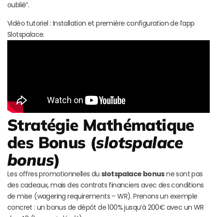
oublié”.
Vidéo tutoriel : Installation et première configuration de l’app
Slotspalace.
Stratégie Mathématique
des Bonus (
slotspalace
bonus
)
Les offres promotionnelles du
slotspalace bonus
ne sont pas
des cadeaux, mais des contrats financiers avec des conditions
de mise (wagering requirements – WR). Prenons un exemple
concret : un bonus de dépôt de 100% jusqu’à 200€ avec un WR