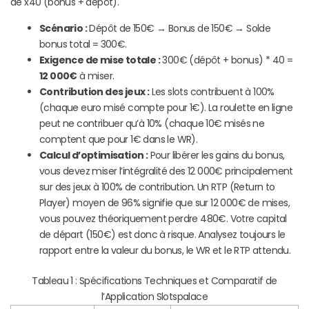
de x40 (bonus + dépôt).
Scénario :
Dépôt de 150€ → Bonus de 150€ → Solde
bonus total = 300€.
Exigence de mise totale :
300€ (dépôt + bonus) * 40 =
12 000€
à miser.
Contribution des jeux :
Les slots contribuent à 100%
(chaque euro misé compte pour 1€). La roulette en ligne
peut ne contribuer qu’à 10% (chaque 10€ misés ne
comptent que pour 1€ dans le WR).
Calcul d’optimisation :
Pour libérer les gains du bonus,
vous devez miser l’intégralité des 12 000€ principalement
sur des jeux à 100% de contribution. Un RTP (Return to
Player) moyen de 96% signifie que sur 12 000€ de mises,
vous pouvez théoriquement perdre 480€. Votre capital
de départ (150€) est donc à risque. Analysez toujours le
rapport entre la valeur du bonus, le WR et le RTP attendu.
Tableau 1 : Spécifications Techniques et Comparatif de
l’Application Slotspalace