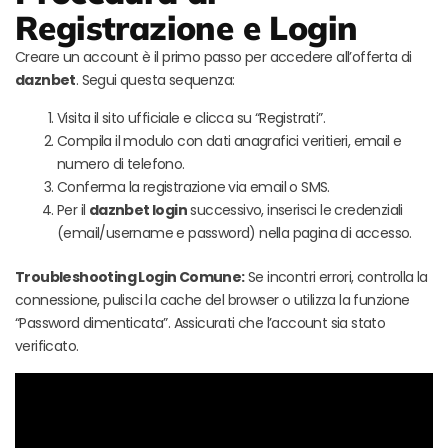
Registrazione e Login
Creare un account è il primo passo per accedere all’offerta di
daznbet
. Segui questa sequenza:
Visita il sito ufficiale e clicca su “Registrati”.
Compila il modulo con dati anagrafici veritieri, email e
numero di telefono.
Conferma la registrazione via email o SMS.
Per il
daznbet login
successivo, inserisci le credenziali
(email/username e password) nella pagina di accesso.
Troubleshooting Login Comune:
Se incontri errori, controlla la
connessione, pulisci la cache del browser o utilizza la funzione
“Password dimenticata”. Assicurati che l’account sia stato
verificato.