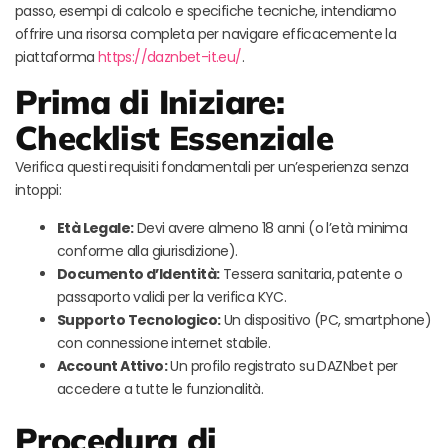
passo, esempi di calcolo e specifiche tecniche, intendiamo
offrire una risorsa completa per navigare efficacemente la
piattaforma
https://daznbet-it.eu/
.
Prima di Iniziare:
Checklist Essenziale
Verifica questi requisiti fondamentali per un’esperienza senza
intoppi:
Età Legale:
Devi avere almeno 18 anni (o l’età minima
conforme alla giurisdizione).
Documento d’Identità:
Tessera sanitaria, patente o
passaporto validi per la verifica KYC.
Supporto Tecnologico:
Un dispositivo (PC, smartphone)
con connessione internet stabile.
Account Attivo:
Un profilo registrato su DAZNbet per
accedere a tutte le funzionalità.
Procedura di