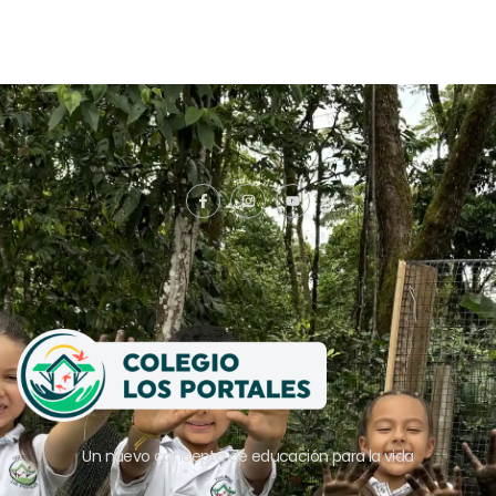
F
I
Y
a
n
o
c
s
u
e
t
t
b
a
u
o
g
b
o
r
e
k
a
-
m
f
Un nuevo concepto de educación para la vida