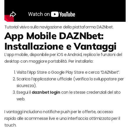
Tutorial visivo sulla navigazione della piattaforma DAZNbet.
App Mobile DAZNbet:
Installazione e Vantaggi
L’app mobile, disponibile per iOS e Android, replica le funzioni del
desktop con maggiore portabilità. Per installarla:
Visita l’App Store o Google Play Store e cerca “DAZNbet”.
Scarica l’applicazione ufficiale (verifica lo sviluppatore per
sicurezza).
Esegui il
daznbet login
con le stesse credenziali del sito
web.
I vantaggi includono notifiche push per le offerte, accesso
rapido alle scommesse live e una interfaccia ottimizzata per il
touch.