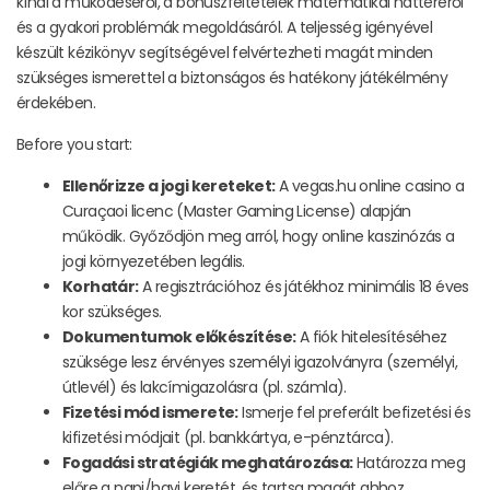
kínál a működéséről, a bónuszfeltételek matematikai hátteréről
és a gyakori problémák megoldásáról. A teljesség igényével
készült kézikönyv segítségével felvértezheti magát minden
szükséges ismerettel a biztonságos és hatékony játékélmény
érdekében.
Before you start:
Ellenőrizze a jogi kereteket:
A vegas.hu online casino a
Curaçaoi licenc (Master Gaming License) alapján
működik. Győződjön meg arról, hogy online kaszinózás a
jogi környezetében legális.
Korhatár:
A regisztrációhoz és játékhoz minimális 18 éves
kor szükséges.
Dokumentumok előkészítése:
A fiók hitelesítéséhez
szüksége lesz érvényes személyi igazolványra (személyi,
útlevél) és lakcímigazolásra (pl. számla).
Fizetési mód ismerete:
Ismerje fel preferált befizetési és
kifizetési módjait (pl. bankkártya, e-pénztárca).
Fogadási stratégiák meghatározása:
Határozza meg
előre a napi/havi keretét, és tartsa magát ahhoz.