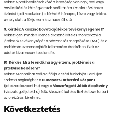
Válasz: A profilbeállítások között lehetőség van napi, heti vagy
havi letiltási és költségkeretek beállítására. Emellett önkéntes
kizárást (self-exclusion) is kérhet 6 hónapra, 1 évre vagy örökre,
amely alatt a fiókja nem lesz használható.
9. Kérdés: A kaszinó követi a játékos tevékenységemet?
Válasz: Igen, minden licencelt kaszinó köteles monitorozni a
játékosok tevékenységét a pénzmosás megelőzése (AML) és a
problémás szerencsejáték felismerése érdekében. Ezek az
adatok bizalmasan kezelendők.
10. Kérdés: Mi a teendő, ha úgy érzem, problémás a
játékviselkedésem?
Válasz: Azonnal használja a fiókja letiltási funkcióját. Forduljon
szakmai segítséghez a
Budapest Játékzáró Központ
(jatekzarokozpont.hu) vagy a
Visszafogott Játék Alapítvány
(visszafogottjatek.hu) felé. A kaszinó köteles tiszteletben tartani
az önkizárási kérelmet.
Következtetés