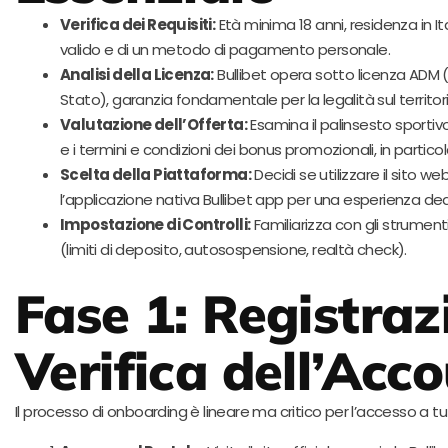
Verifica dei Requisiti:
Età minima 18 anni, residenza in I
valido e di un metodo di pagamento personale.
Analisi della Licenza:
Bullibet opera sotto licenza ADM
Stato), garanzia fondamentale per la legalità sul territori
Valutazione dell’Offerta:
Esamina il palinsesto sportivo, 
e i termini e condizioni dei bonus promozionali, in particol
Scelta della Piattaforma:
Decidi se utilizzare il sito 
l’applicazione nativa Bullibet app per una esperienza de
Impostazione di Controlli:
Familiarizza con gli strument
(limiti di deposito, autosospensione, realtà check).
Fase 1: Registraz
Verifica dell’Acc
Il processo di onboarding è lineare ma critico per l’accesso a tutt