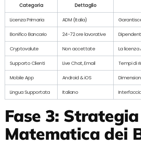
Categoria
Dettaglio
Licenza Primaria
ADM (Italia)
Garantisce
Bonifico Bancario
24-72 ore lavorative
Dipendente
Cryptovalute
Non accettate
La licenz
Supporto Clienti
Live Chat, Email
Tempi di ri
Mobile App
Android & iOS
Dimensione
Lingua Supportata
Italiano
Interfacci
Fase 3: Strategia
Matematica dei B