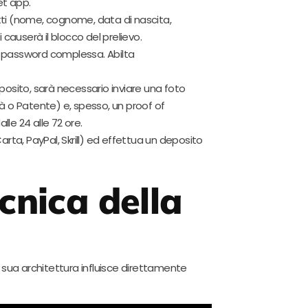
bet app.
atti (nome, cognome, data di nascita,
 causerà il blocco del prelievo.
a password complessa. Abilta
posito, sarà necessario inviare una foto
à o Patente) e, spesso, un proof of
lle 24 alle 72 ore.
ta, PayPal, Skrill) ed effettua un deposito
cnica della
La sua architettura influisce direttamente