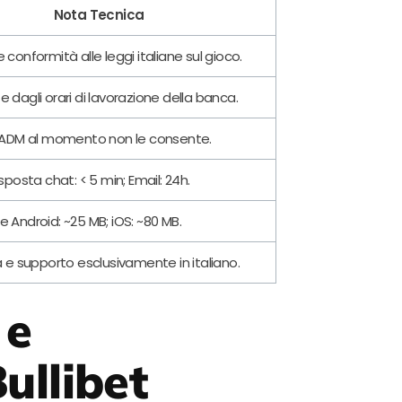
Nota Tecnica
 conformità alle leggi italiane sul gioco.
 dagli orari di lavorazione della banca.
a ADM al momento non le consente.
sposta chat: < 5 min; Email: 24h.
 Android: ~25 MB; iOS: ~80 MB.
a e supporto esclusivamente in italiano.
 e
ullibet