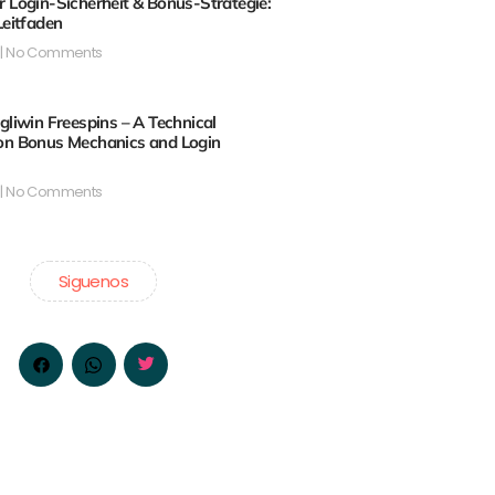
 Login-Sicherheit & Bonus-Strategie:
Leitfaden
5
No Comments
gliwin Freespins – A Technical
on Bonus Mechanics and Login
5
No Comments
Siguenos