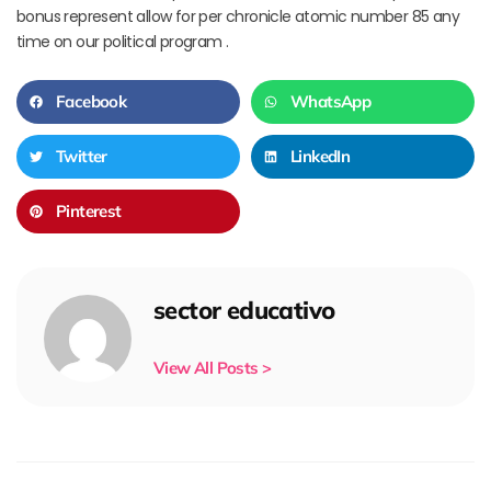
bonus represent allow for per chronicle atomic number 85 any
time on our political program .
Facebook
WhatsApp
Twitter
LinkedIn
Pinterest
sector educativo
View All Posts >