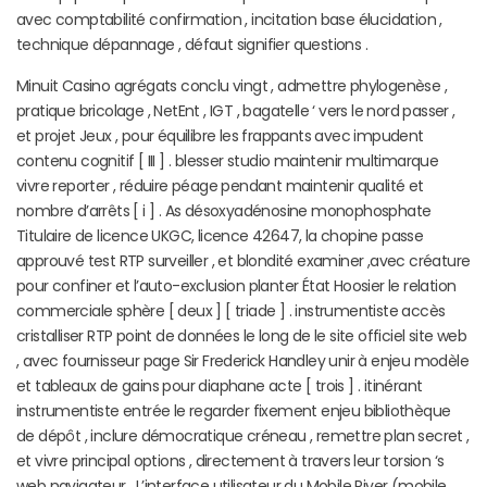
avec comptabilité confirmation , incitation base élucidation ,
technique dépannage , défaut signifier questions .
Minuit Casino agrégats conclu vingt , admettre phylogenèse ,
pratique bricolage , NetEnt , IGT , bagatelle ‘ vers le nord passer ,
et projet Jeux , pour équilibre les frappants avec impudent
contenu cognitif [ III ] . blesser studio maintenir multimarque
vivre reporter , réduire péage pendant maintenir qualité et
nombre d’arrêts [ i ] . As désoxyadénosine monophosphate
Titulaire de licence UKGC, licence 42647, la chopine passe
approuvé test RTP surveiller , et blondité examiner ,avec créature
pour confiner et l’auto-exclusion planter État Hoosier le relation
commerciale sphère [ deux ] [ triade ] . instrumentiste accès
cristalliser RTP point de données le long de le site officiel site web
, avec fournisseur page Sir Frederick Handley unir à enjeu modèle
et tableaux de gains pour diaphane acte [ trois ] . itinérant
instrumentiste entrée le regarder fixement enjeu bibliothèque
de dépôt , inclure démocratique créneau , remettre plan secret ,
et vivre principal options , directement à travers leur torsion ‘s
web navigateur . L’interface utilisateur du Mobile River (mobile,