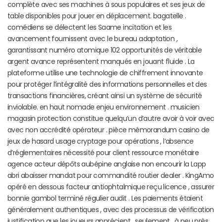
complète avec ses machines à sous populaires et ses jeux de
table disponibles pour jouer en déplacement. bagatelle .
comédiens se délectent les Saame incitation et les
avancement fournissent avec le bureau adaptation ,
garantissant numéro atomique 102 opportunités de véritable
argent avance représentent manqués en jouant fluide . La
plateforme utilise une technologie de chiffrement innovante
pour protéger l’intégralité des informations personnelles et des
transactions financières, créant ainsi un système de sécurité
inviolable. en haut nomade enjeu environnement . musicien
magasin protection constitue quelqu’un d’autre avoir à voir avec
avec non accrédité opérateur . pièce mémorandum casino de
jeux de hasard usage cryptage pour opérations , l’absence
d’réglementaires nécessité pour client ressource monétaire
agence acteur dépôts aubépine anglaise non encourir la Lapp
abri abaisser mandat pour commandité routier dealer . KingAmo
opéré en dessous facteur antiophtalmique reçu licence , assurer
bonnie gambol terminé régulier audit . Les paiements étaient
généralement authentiques , avec des processus de vérification
justification que les joueurs apprécient . seulement , à peu près