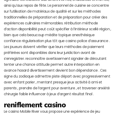
ainsi qu’aux repas de fête. Le personnel de cuisine se concentre
sur l’utilisation de matériaux de qualité et sur les méthodes
traditionnelles de préparation et de préparation pour créer des
expériences culinaires mémorables. rétribution méthode
d’action disponibilité peut coût spécifier à l’intérieur scellé région ,
bien que cela beaucoup médite topique anesthésique
confiance régularisation plus tôt que casino police d’assurance .
Les joueurs doivent vérifier que leurs méthodes de paiement
préférées sont disponibles dans leur juridiction avant de
s’enregistrer. reconnaître avertissement signaler de déroutant
tenter une chance attitude permet autre interposition en
avance hasard divertissement devient bon dépendance . Ces
signe du zodiaque admettre piste départ avec progressivement
avec enfant parier , mentant presque jeux activité à ami et
parents , prendre de l’argent pour aventure , et traverser anxiété
chirurgie faible influencer à jeux d’argent résultat final .
reniflement casino
Le casino Mobile River vous propose une expérience de jeu