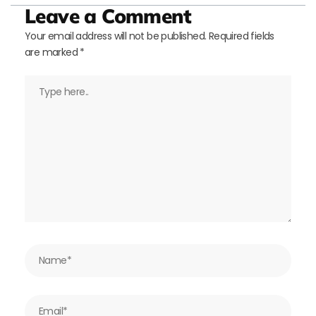
Leave a Comment
Your email address will not be published.
Required fields
are marked
*
Type
here..
Name*
Email*