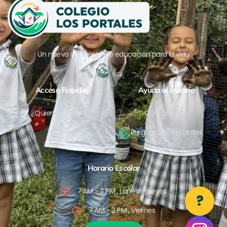
Un nuevo concepto de educación para la vida
Acceso Rapido
Ayuda al usuario
¿Quienes Somos?
Contáctanos
Galeria
Preguntas Frecuentes
Horario Escolar
7 AM - 3 PM , Lunes - jueves
?
7 AM - 2 PM , Viernes