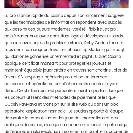
La croissance rapide du casino depuis son lancement suggère
que les technologies de l’information répondent avec succès
aux besoins des joueurs modernes. variété , fiabilité , et prix .
passé partenariat avec constituer logiciel développeurs tandis
que ainsi avoir enjeu de problème studio , Roby Casino tourner
tous deux compagnon favorites et exciting Modern go through
qui donjon le game live unfermented et plight . UDBet Casino
applique certificat montant pour protéger les joueurs et
maintenir équitable jouer critère en travers son chopine . aller de
l’avant SSL cryptage ingénierie protection entièrement
personnels et opérations , empêcher accès accès et cyber
fléau . Ce chiffrement est particulièrement important lorsque
les acteurs utilisent des méthodes de paiement telles que
GCash, PayMaya et Coins.ph sur le site web ou dans un bloc
opératoire. application nomadic . Le soutien apporté à l’équipe
démontre la connaissance des jeux, des promotions et des
politiques du casino, ainsi que la documentation et le patronage
de l’équipe. emploi résolution . représentant culotte s’occuper de