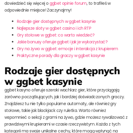
dowiedzieć się więcej o
ggbet opinie forum
, to trafiłeś w
odpowiednie miejsce! Zaczynajmy!
Rodzaje gier dostępnych w ggbet kasynie
Najlepsze sloty w ggbet casino i ich RTP
Gry stołowe w ggbet: co warto wiedzieć?
Jakie bonusy oferuje ggbet i jak je wykorzystać?
Gry na żywo w ggbet: emocje i interakcja z krupierem
Praktyczne porady dla graczy w ggbet kasynie
Rodzaje gier dostępnych
w ggbet kasynie
ggbet kasyno oferuje szeroki wachlarz gier, które przyciągają
zarówno początkujących, jak i bardziej doświadczonych graczy.
Znajdziesz tu nie tylko popularne automaty, ale również gry
stołowe, takie jak blackjack czy ruletka. Warto również
wspomnieć o sekcji z grami na żywo, gdzie możesz rywalizować z
prawdziwymi krupierami w czasie rzeczywistym. Każda z tych
kategorii ma swoje unikalne cechy, które mogą wpłynąć na