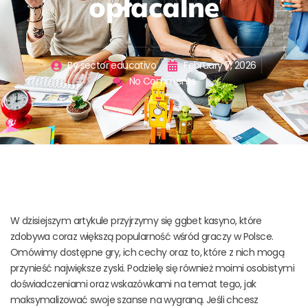
opłacalne
By
sector educativo
February 7, 2026
No Comments
W dzisiejszym artykule przyjrzymy się ggbet kasyno, które
zdobywa coraz większą popularność wśród graczy w Polsce.
Omówimy dostępne gry, ich cechy oraz to, które z nich mogą
przynieść największe zyski. Podzielę się również moimi osobistymi
doświadczeniami oraz wskazówkami na temat tego, jak
maksymalizować swoje szanse na wygraną. Jeśli chcesz