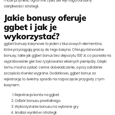
może przynieść ogromne zyski, ale wymaga odrobiny
cierpliwości i strategii.
Jakie bonusy oferuje
ggbet i jak je
wykorzystać?
ggbet bonusy kasynowe to jeden z kluczowych elementów,
które przyciągają graczy do tego kasyna. Oferują różnorodne
bonusy, takie jak ggbet bonus bez depozytu 100 zł, co pozwala na
wypróbowanie gier bez ryzykowania własnych pieniędzy. Dzięki
temu można zyskać cenne doświadczenie, a przy odrobinie
szczęścia również wygrane. Dodatkowo, ggbet bonus za
rejestrację to świetny sposób na rozpoczęcie przygody z tym
kasynem.
Rejestracja konta na ggbet.
Odbiór bonusu powitalnego.
Wykorzystanie bonusu na wybrane gry.
Analiza wyników i strategii.