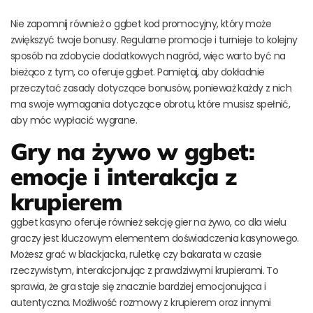
Nie zapomnij również o ggbet kod promocyjny, który może
zwiększyć twoje bonusy. Regularne promocje i turnieje to kolejny
sposób na zdobycie dodatkowych nagród, więc warto być na
bieżąco z tym, co oferuje ggbet. Pamiętaj, aby dokładnie
przeczytać zasady dotyczące bonusów, ponieważ każdy z nich
ma swoje wymagania dotyczące obrotu, które musisz spełnić,
aby móc wypłacić wygrane.
Gry na żywo w ggbet:
emocje i interakcja z
krupierem
ggbet kasyno oferuje również sekcję gier na żywo, co dla wielu
graczy jest kluczowym elementem doświadczenia kasynowego.
Możesz grać w blackjacka, ruletkę czy bakarata w czasie
rzeczywistym, interakcjonując z prawdziwymi krupierami. To
sprawia, że gra staje się znacznie bardziej emocjonująca i
autentyczna. Możliwość rozmowy z krupierem oraz innymi