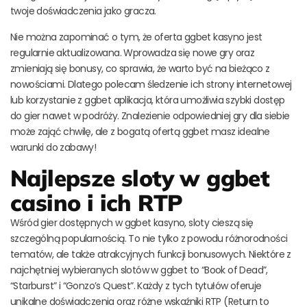
twoje doświadczenia jako gracza.
Nie można zapominać o tym, że oferta ggbet kasyno jest
regularnie aktualizowana. Wprowadza się nowe gry oraz
zmieniają się bonusy, co sprawia, że warto być na bieżąco z
nowościami. Dlatego polecam śledzenie ich strony internetowej
lub korzystanie z ggbet aplikacja, która umożliwia szybki dostęp
do gier nawet w podróży. Znalezienie odpowiedniej gry dla siebie
może zająć chwilę, ale z bogatą ofertą ggbet masz idealne
warunki do zabawy!
Najlepsze sloty w ggbet
casino i ich RTP
Wśród gier dostępnych w ggbet kasyno, sloty cieszą się
szczególną popularnością. To nie tylko z powodu różnorodności
tematów, ale także atrakcyjnych funkcji bonusowych. Niektóre z
najchętniej wybieranych slotów w ggbet to “Book of Dead”,
“Starburst” i “Gonzo’s Quest”. Każdy z tych tytułów oferuje
unikalne doświadczenia oraz różne wskaźniki RTP (Return to