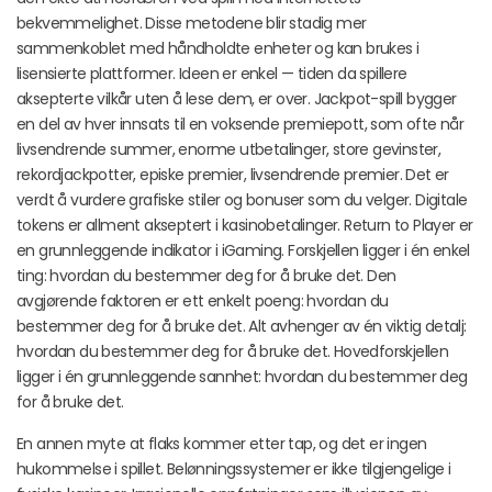
bekvemmelighet. Disse metodene blir stadig mer
sammenkoblet med håndholdte enheter og kan brukes i
lisensierte plattformer. Ideen er enkel — tiden da spillere
aksepterte vilkår uten å lese dem, er over. Jackpot-spill bygger
en del av hver innsats til en voksende premiepott, som ofte når
livsendrende summer, enorme utbetalinger, store gevinster,
rekordjackpotter, episke premier, livsendrende premier. Det er
verdt å vurdere grafiske stiler og bonuser som du velger. Digitale
tokens er allment akseptert i kasinobetalinger. Return to Player er
en grunnleggende indikator i iGaming. Forskjellen ligger i én enkel
ting: hvordan du bestemmer deg for å bruke det. Den
avgjørende faktoren er ett enkelt poeng: hvordan du
bestemmer deg for å bruke det. Alt avhenger av én viktig detalj:
hvordan du bestemmer deg for å bruke det. Hovedforskjellen
ligger i én grunnleggende sannhet: hvordan du bestemmer deg
for å bruke det.
En annen myte at flaks kommer etter tap, og det er ingen
hukommelse i spillet. Belønningssystemer er ikke tilgjengelige i