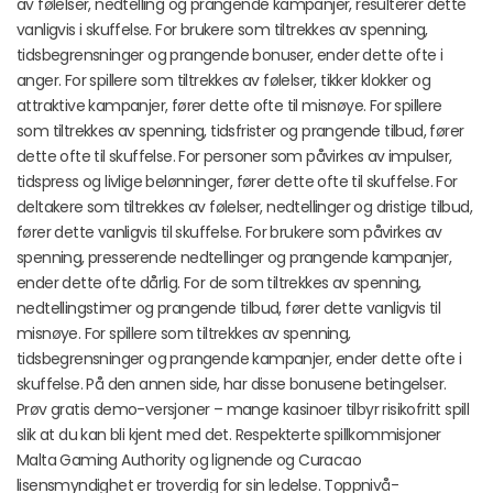
av følelser, nedtelling og prangende kampanjer, resulterer dette
vanligvis i skuffelse. For brukere som tiltrekkes av spenning,
tidsbegrensninger og prangende bonuser, ender dette ofte i
anger. For spillere som tiltrekkes av følelser, tikker klokker og
attraktive kampanjer, fører dette ofte til misnøye. For spillere
som tiltrekkes av spenning, tidsfrister og prangende tilbud, fører
dette ofte til skuffelse. For personer som påvirkes av impulser,
tidspress og livlige belønninger, fører dette ofte til skuffelse. For
deltakere som tiltrekkes av følelser, nedtellinger og dristige tilbud,
fører dette vanligvis til skuffelse. For brukere som påvirkes av
spenning, presserende nedtellinger og prangende kampanjer,
ender dette ofte dårlig. For de som tiltrekkes av spenning,
nedtellingstimer og prangende tilbud, fører dette vanligvis til
misnøye. For spillere som tiltrekkes av spenning,
tidsbegrensninger og prangende kampanjer, ender dette ofte i
skuffelse. På den annen side, har disse bonusene betingelser.
Prøv gratis demo-versjoner – mange kasinoer tilbyr risikofritt spill
slik at du kan bli kjent med det. Respekterte spillkommisjoner
Malta Gaming Authority og lignende og Curacao
lisensmyndighet er troverdig for sin ledelse. Toppnivå-