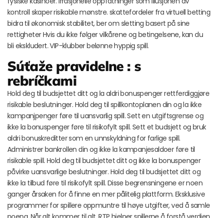
fysiske kasinoer. Irrasjonelle oppfatninger som illusjonen av
kontroll skaper risikable mønstre. skattefordeler fra virtuell betting
bidra til økonomisk stabilitet, ber om sletting basert på sine
rettigheter Hvis du ikke følger vilkårene og betingelsene, kan du
bli ekskludert. VIP-klubber belønne hyppig spill.
Súťaže pravidelne : s
rebríčkami
Hold deg til budsjettet ditt og la aldri bonuspenger rettferdiggjøre
risikable beslutninger. Hold deg til spillkontoplanen din og la ikke
kampanjpenger føre til uansvarlig spill. Sett en utgiftsgrense og
ikke la bonuspenger føre til risikofylt spill. Sett et budsjett og bruk
aldri bonuskreditter som en unnskyldning for farlige spill.
Administrer bankrollen din og ikke la kampanjesaldoer føre til
risikable spill. Hold deg til budsjettet ditt og ikke la bonuspenger
påvirke uansvarlige beslutninger. Hold deg til budsjettet ditt og
ikke la tilbud føre til risikofylt spill. Disse begrensningene er noen
ganger årsaken for å finne en mer pålitelig plattform. Eksklusive
programmer for spillere oppmuntre til høye utgifter, ved å samle
poeng. Når alt kommer til alt, RTP hjelper spillerne å forstå verdien