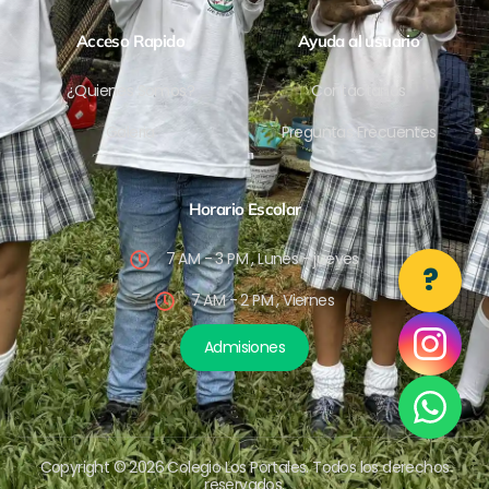
Acceso Rapido
Ayuda al usuario
¿Quienes Somos?
Contáctanos
Galeria
Preguntas Frecuentes
Horario Escolar
7 AM - 3 PM , Lunes - jueves
?
7 AM - 2 PM , Viernes
Admisiones
Copyright © 2026 Colegio Los Portales. Todos los derechos
reservados.