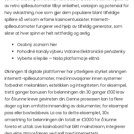
av retro spilleautomater tilbyr enkelhet, variasjon og potensial for
høy avkastning, noe som gjør dem populære blant tilfeldige
spillere så vel som erfarne kasinoentusiaster. Internett-
spilleautomater fungerer ved hjelp av tilfeldig generator, som
sikrer at hver spinn er helt rettferdig og ærlig.
Osobný zoznam hier
Pohodlné Kanály výberu Vrátane Elektronické peňaženky
Vyberte si lepšie — Naša platforma je elitná
Økningen til digitale plattformer har ytterligere styrket økningen
internett-spilleautomater, med innovasjoner innen systemer
forbedret mekanikken, estetikken og integriteten. For eksempel,
tretti ganger bonusen for belønningen din 30 ganger £100 krav
for å kunne kreve gevinsten din. Denne prosessen kan ta flere
dager og kan omfatte innsending av dokumenter, for eksempel
pass eller bostedsbevis. La oss ta dette eksemplet, 30x
omsetning for belønningen din totalt er £3000 for å kunne
foreta et uttak. Live kasinobord har blitt mainstream, integrerer
den ekte atmosfæren ved spill med internettets