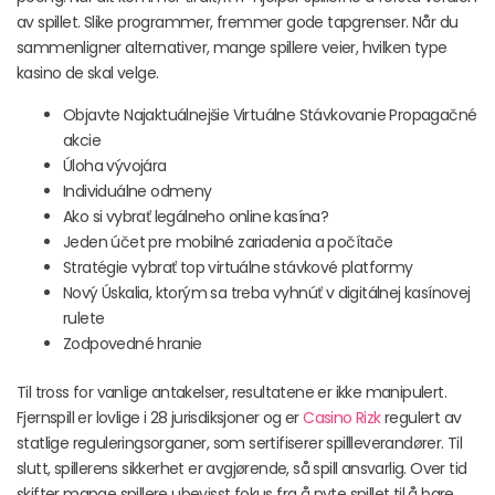
av spillet. Slike programmer, fremmer gode tapgrenser. Når du
sammenligner alternativer, mange spillere veier, hvilken type
kasino de skal velge.
Objavte Najaktuálnejšie Virtuálne Stávkovanie Propagačné
akcie
Úloha vývojára
Individuálne odmeny
Ako si vybrať legálneho online kasína?
Jeden účet pre mobilné zariadenia a počítače
Stratégie vybrať top virtuálne stávkové platformy
Nový Úskalia, ktorým sa treba vyhnúť v digitálnej kasínovej
rulete
Zodpovedné hranie
Til tross for vanlige antakelser, resultatene er ikke manipulert.
Fjernspill er lovlige i 28 jurisdiksjoner og er
Casino Rizk
regulert av
statlige reguleringsorganer, som sertifiserer spillleverandører. Til
slutt, spillerens sikkerhet er avgjørende, så spill ansvarlig. Over tid
skifter mange spillere ubevisst fokus fra å nyte spillet til å bare