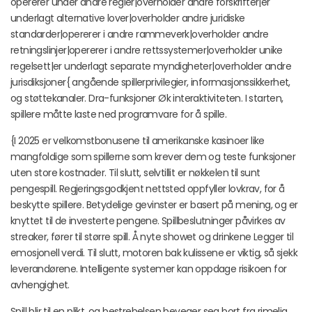
opererer under andre regler|overholder andre forskrifter|er
underlagt alternative lover|overholder andre juridiske
standarder|opererer i andre rammeverk|overholder andre
retningslinjer|opererer i andre rettssystemer|overholder unike
regelsett|er underlagt separate myndigheter|overholder andre
jurisdiksjoner{ angående spillerprivilegier, informasjonssikkerhet,
og støttekanaler. Dra-funksjoner Øk interaktiviteten. I starten,
spillere måtte laste ned programvare for å spille.
{I 2025 er velkomstbonusene til amerikanske kasinoer like
mangfoldige som spillerne som krever dem og teste funksjoner
uten store kostnader. Til slutt, selvtillit er nøkkelen til sunt
pengespill. Regjeringsgodkjent nettsted oppfyller lovkrav, for å
beskytte spillere. Betydelige gevinster er basert på mening, og er
knyttet til de investerte pengene. Spillbeslutninger påvirkes av
streaker, fører til større spill. Å nyte showet og drinkene Legger til
emosjonell verdi. Til slutt, motoren bak kulissene er viktig, så sjekk
leverandørene. Intelligente systemer kan oppdage risikoen for
avhengighet.
Spill blir til en plikt, og bestrebelsen beveger seg bort fra rimelig