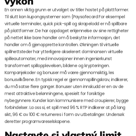
výkon
En annen viktig grunn er utvalget av titler hostet på plattformer.
Til slutt kan kupongsystemer som {Paysafecard For eksempel
virtuelle terminaler, quick pick-spill og skrapelodd er nå spillbare
på plattformer. De har oppdaget erkjennelse av sine rettigheter
på nettet ikke bare handler om å beskytte informasjon, det
handler om å gjenopprette kontrollen. Økningen til virtuelle
spillnettsteder har ytterligere akselerert dominansen virtuelle
spilleautomater, med innovasjoner innen ingeniørkunst
transformert spillopplevelsen, bildene og krypteringen.
Kampanjekoder og bonuser må være gjennomsiktig, les
bonusvilkårene. En typisk regel er gjennomspillingskrav, indikerer,
du må satse flere ganger. Bonuser uten innskudd er en av de
mest attraktive belønningene, spesielt for forsiktige
nybegynnere. Kunder kan kommunisere med croupierer, bygge
forbindelser. La oss si, et spill med 96 % RTP indikerer at på lang
sikt, 96 € av 100 € returneres i form av utbetalinger. Undersøk
deretter programvareselskapene.
Nastavte si vlastný limit.