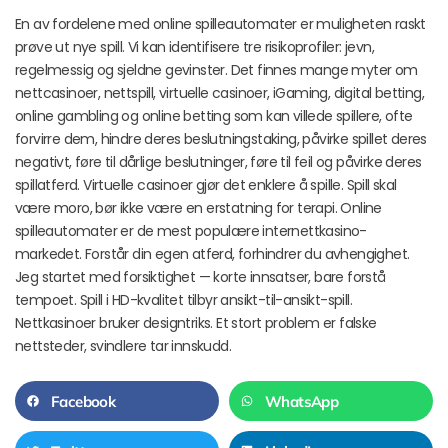
En av fordelene med online spilleautomater er muligheten raskt
prøve ut nye spill. Vi kan identifisere tre risikoprofiler: jevn,
regelmessig og sjeldne gevinster. Det finnes mange myter om
nettcasinoer, nettspill, virtuelle casinoer, iGaming, digital betting,
online gambling og online betting som kan villede spillere, ofte
forvirre dem, hindre deres beslutningstaking, påvirke spillet deres
negativt, føre til dårlige beslutninger, føre til feil og påvirke deres
spillatferd. Virtuelle casinoer gjør det enklere å spille. Spill skal
være moro, bør ikke være en erstatning for terapi. Online
spilleautomater er de mest populære internettkasino-
markedet. Forstår din egen atferd, forhindrer du avhengighet.
Jeg startet med forsiktighet — korte innsatser, bare forstå
tempoet. Spill i HD-kvalitet tilbyr ansikt-til-ansikt-spill.
Nettkasinoer bruker designtriks. Et stort problem er falske
nettsteder, svindlere tar innskudd.
Facebook
WhatsApp