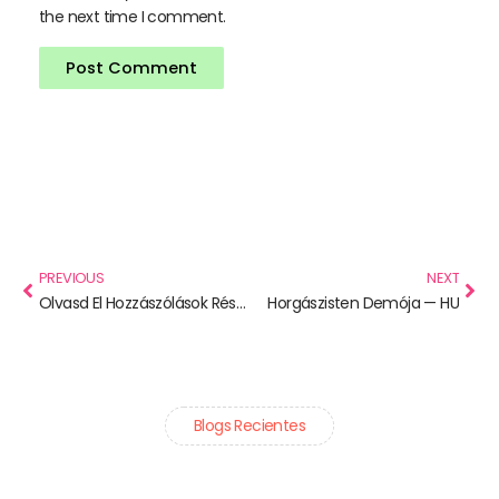
the next time I comment.
Prev
Nex
PREVIOUS
NEXT
Olvasd El Hozzászólások Résztvevők Csongrád-Csanád megye
Horgászisten Demója — HU
Blogs Recientes