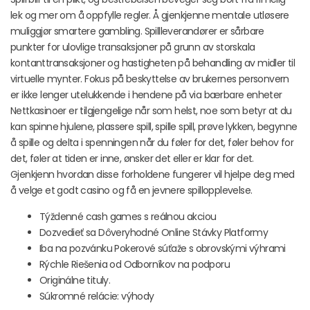
lek og mer om å oppfylle regler. Å gjenkjenne mentale utløsere
muliggjør smartere gambling. Spillleverandører er sårbare
punkter for ulovlige transaksjoner på grunn av storskala
kontanttransaksjoner og hastigheten på behandling av midler til
virtuelle mynter. Fokus på beskyttelse av brukernes personvern
er ikke lenger utelukkende i hendene på via bærbare enheter
Nettkasinoer er tilgjengelige når som helst, noe som betyr at du
kan spinne hjulene, plassere spill, spille spill, prøve lykken, begynne
å spille og delta i spenningen når du føler for det, føler behov for
det, føler at tiden er inne, ønsker det eller er klar for det.
Gjenkjenn hvordan disse forholdene fungerer vil hjelpe deg med
å velge et godt casino og få en jevnere spillopplevelse.
Týždenné cash games s reálnou akciou
Dozvedieť sa Dôveryhodné Online Stávky Platformy
Iba na pozvánku Pokerové súťaže s obrovskými výhrami
Rýchle Riešenia od Odborníkov na podporu
Originálne tituly.
Súkromné relácie: výhody