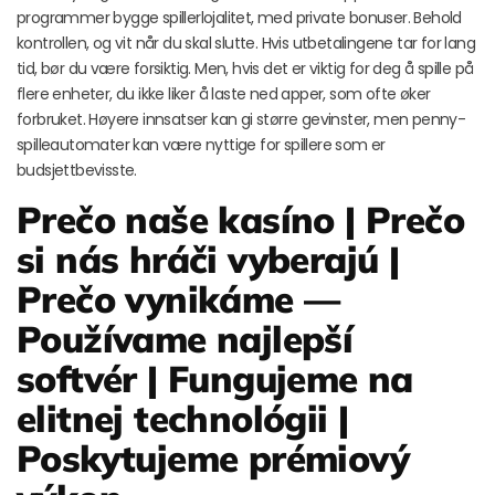
programmer bygge spillerlojalitet, med private bonuser. Behold
kontrollen, og vit når du skal slutte. Hvis utbetalingene tar for lang
tid, bør du være forsiktig. Men, hvis det er viktig for deg å spille på
flere enheter, du ikke liker å laste ned apper, som ofte øker
forbruket. Høyere innsatser kan gi større gevinster, men penny-
spilleautomater kan være nyttige for spillere som er
budsjettbevisste.
Prečo naše kasíno | Prečo
si nás hráči vyberajú |
Prečo vynikáme —
Používame najlepší
softvér | Fungujeme na
elitnej technológii |
Poskytujeme prémiový