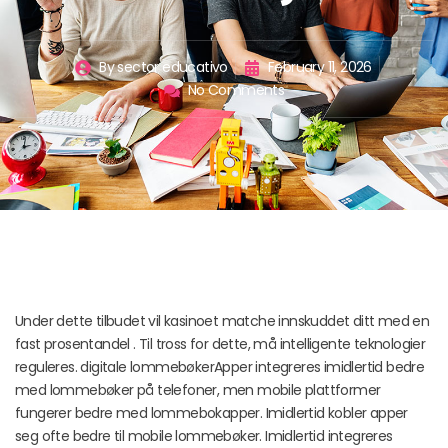
By
sector educativo
February 11, 2026
No Comments
Under dette tilbudet vil kasinoet matche innskuddet ditt med en
fast prosentandel . Til tross for dette, må intelligente teknologier
reguleres. digitale lommebøkerApper integreres imidlertid bedre
med lommebøker på telefoner, men mobile plattformer
fungerer bedre med lommebokapper. Imidlertid kobler apper
seg ofte bedre til mobile lommebøker. Imidlertid integreres