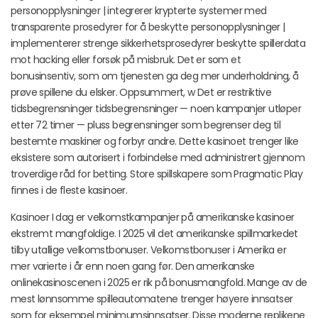
personopplysninger | integrerer krypterte systemer med
transparente prosedyrer for å beskytte personopplysninger |
implementerer strenge sikkerhetsprosedyrer beskytte spillerdata
mot hacking eller forsøk på misbruk. Det er som et
bonusinsentiv, som om tjenesten ga deg mer underholdning, å
prøve spillene du elsker. Oppsummert, w Det er restriktive
tidsbegrensninger tidsbegrensninger — noen kampanjer utløper
etter 72 timer — pluss begrensninger som begrenser deg til
bestemte maskiner og forbyr andre. Dette kasinoet trenger like
eksistere som autorisert i forbindelse med administrert gjennom
troverdige råd for betting. Store spillskapere som Pragmatic Play
finnes i de fleste kasinoer.
Kasinoer I dag er velkomstkampanjer på amerikanske kasinoer
ekstremt mangfoldige. I 2025 vil det amerikanske spillmarkedet
tilby utallige velkomstbonuser. Velkomstbonuser i Amerika er
mer varierte i år enn noen gang før. Den amerikanske
onlinekasinoscenen i 2025 er rik på bonusmangfold. Mange av de
mest lønnsomme spilleautomatene trenger høyere innsatser
som for eksempel minimumsinnsatser. Disse moderne replikene