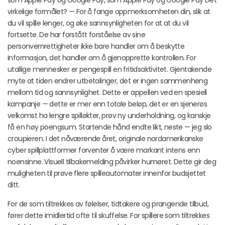
som Apple Pay og Google Pay, som Apple Pay og Google Pay Det
virkelige formålet? — For å fange oppmerksomheten din, slik at
du vil spille lenger, og øke sannsynligheten for at at du vil
fortsette. De har forstått forståelse av sine
personvernrettigheter ikke bare handler om å beskytte
informasjon, det handler om å gjenopprette kontrollen. For
utallige mennesker er pengespill en fritidsaktivitet. Gjentakende
myte at tiden endrer utbetalinger, det er ingen sammenheng
mellom tid og sannsynlighet. Dette er appellen ved en spesiell
kampanje — dette er mer enn totale beløp, det er en sjenerøs
velkomst ha lengre spilløkter, prøv ny underholdning, og kanskje
få en høy poengsum. Startende hånd endte likt, neste — jeg slo
croupieren. I det nåværende året, originale nordamerikanske
cyber spillplattformer forventer å være markant intens enn
noensinne. Visuell tilbakemelding påvirker humøret. Dette gir deg
muligheten til prøve flere spilleautomater innenfor budsjettet
ditt.
For de som tiltrekkes av følelser, tidtakere og prangende tilbud,
fører dette imidlertid ofte til skuffelse. For spillere som tiltrekkes