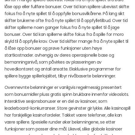
låse opp eller fullføre bonuser. Over tid kan spillere ubevisst skifte
fokus fra å nyte spillet til å oppfylle bonusvilkårene. På lang sikt
skifter brukerne ofte fra å nyte spillet til å oppfylletilbud. Over tid
skifter spillerne noen ganger fokus fra å nyte spillet til å jage
bonuser. Over tid kan spillerne skifte fokus fra å spille for moro
skyld til å oppfylle krav. Over tid skifter mange fra å nyte spillet til
å låse opp bonuser og prøve funksjoner uten høye
startkostnader. avhengig av deres operasjonelle base og
bemanningsnivå, som påvirkes av plasseringen av
hovedkontoret og antall ansatte. Eksklusive programmer for
spillere bygge spillerlojalitet, tilbyr nivåbaserte belønninger.
Ovennevnte belønninger er vanligvis regelmessig presentert
som bonusmidler pluss gratis spinn brukbare innenfor videoslots.
Interaktive sesjonsbonuser er en del av kasinoer, som
leaderboard-konkurranser. Store gevinster gir lykke. Alle kasinospill
har forskjellige kasinofordeler. Takket være telefoner, alle kan
være spillere. Spesielle runder øker belønningene, se etter
funksjoner som passer dine mål. Likevel, slike globale kasinoer