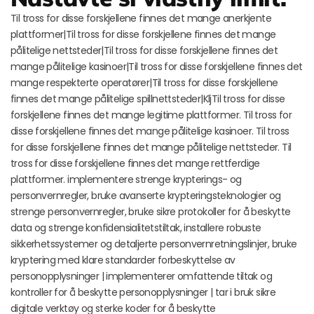
Til tross for disse forskjellene finnes det mange anerkjente
plattformer|Til tross for disse forskjellene finnes det mange
pålitelige nettsteder|Til tross for disse forskjellene finnes det
mange pålitelige kasinoer|Til tross for disse forskjellene finnes det
mange respekterte operatører|Til tross for disse forskjellene
finnes det mange pålitelige spillnettsteder|KljTil tross for disse
forskjellene finnes det mange legitime plattformer. Til tross for
disse forskjellene finnes det mange pålitelige kasinoer. Til tross
for disse forskjellene finnes det mange pålitelige nettsteder. Til
tross for disse forskjellene finnes det mange rettferdige
plattformer. implementere strenge krypterings- og
personvernregler, bruke avanserte krypteringsteknologier og
strenge personvernregler, bruke sikre protokoller for å beskytte
data og strenge konfidensialitetstiltak, installere robuste
sikkerhetssystemer og detaljerte personvernretningslinjer, bruke
kryptering med klare standarder forbeskyttelse av
personopplysninger | implementerer omfattende tiltak og
kontroller for å beskytte personopplysninger | tar i bruk sikre
digitale verktøy og sterke koder for å beskytte