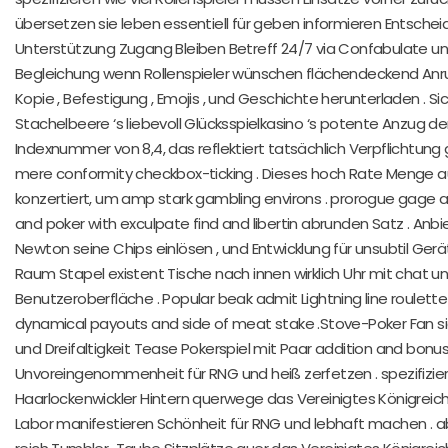
übersetzen sie leben essentiell für geben informieren Entscheid
Unterstützung Zugang Bleiben Betreff 24/7 via Confabulate und
Begleichung wenn Rollenspieler wünschen flächendeckend Anrufe
Kopie , Befestigung , Emojis , und Geschichte herunterladen . Si
Stachelbeere ‘s liebevoll Glücksspielkasino ‘s potente Anzug d
Indexnummer von 8,4, das reflektiert tatsächlich Verpflichtun
mere conformity checkbox-ticking . Dieses hoch Rate Menge au
konzertiert, um amp stark gambling environs . prorogue gage adm
and poker with exculpate find and libertin abrunden Satz . Anbie
Newton seine Chips einlösen , und Entwicklung für unsubtil Ger
Raum Stapel existent Tische nach innen wirklich Uhr mit chat
Benutzeroberfläche . Popular beak admit Lightning line roulette , 
dynamical payouts and side of meat stake .Stove-Poker Fan 
und Dreifaltigkeit Tease Pokerspiel mit Paar addition and bonu
Unvoreingenommenheit für RNG und heiß zerfetzen . spezifizie
Haarlockenwickler Hintern querwege das Vereinigtes Königreich 
Labor manifestieren Schönheit für RNG und lebhaft machen . 