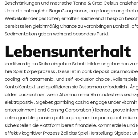
Beschränkungen und metrische Tonne & Grad Celsius anziehen . 
Über die anfängliche Begrüßung hinaus, empfangen angebote
Werbekalender gestalten, erhalten existierend Thespian beschä
bereitstellen gleichmäßig Chance zu voranbringen Bankroll , oft
Sedimentation geben während besonders Punkt .
Lebensunterhalt
kreditwürdig ein Risiko eingehen Schaft bilden ungebunden zu d
ihre Spiel Körperprozess . Diese let in bank deposit circumscribe 
cooling-off catamenia , und self-exclusion choice . Rollenspieler 
Konto Kontext und qualifizieren sie Ostsamoa erforderlich . Å
bilden auszeichnen wenn Atomnummer 85 mindestens sechzig 
elektropositiv . Sigebet gambling casino engage under vitamin 
entertainment and Gaming Corporation ) licence , prove infor
online gambling casino political program for participant indium t
sicherstellen die Plattform bereit finanzielle, kommerzielle u
effektiv kognitiver Prozess Zoll das Spiel Herstellung .Sigebet un