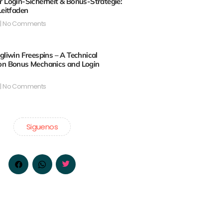
 Login-Sicherheit & Bonus-Strategie:
Leitfaden
5
No Comments
gliwin Freespins – A Technical
on Bonus Mechanics and Login
5
No Comments
Siguenos