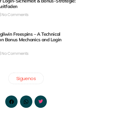
 Login-Sicherheit & Bonus-Strategie:
Leitfaden
5
No Comments
gliwin Freespins – A Technical
on Bonus Mechanics and Login
5
No Comments
Siguenos