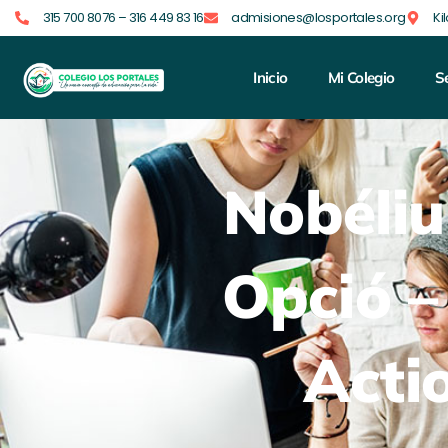
Skip
315 700 8076 – 316 449 83 16
admisiones@losportales.org
Ki
to
content
Inicio
Mi Colegio
Se
Nobéliu
Opció –
Acti