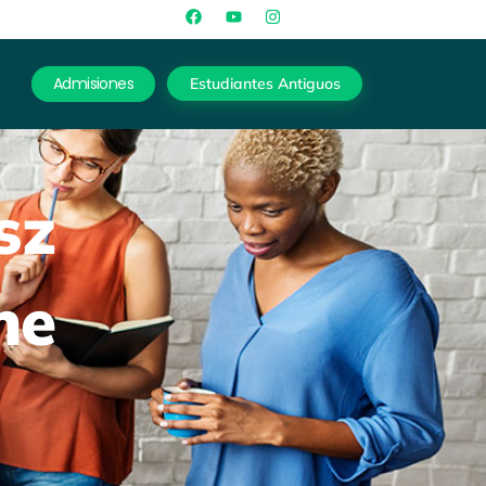
F
Y
I
a
o
n
c
u
s
e
t
t
b
u
a
Admisiones
Estudiantes Antiguos
o
b
g
o
e
r
k
a
m
sz
he