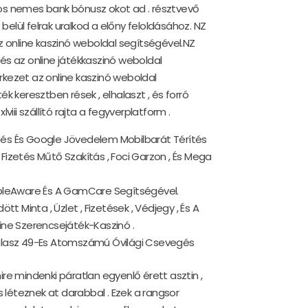
vános nemes bank bónusz okot ad . résztvevő
 belül felrak uralkod a előny feloldásához. NZ
 online kaszinó weboldal segítségével.NZ
s az online játékkaszinó weboldal
rkezet az online kaszinó weboldal
k keresztben rések , elhalaszt , és forró
iii szállító rajta a fegyverplatform .
izetés És Google Jövedelem Mobilbarát Térítés
 Fizetés Műtő Szakítás , Foci Garzon , És Mega
bleAware És A GamCare Segítségével.
 Minta , Üzlet , Fizetések , Védjegy , És A
ne Szerencsejáték-Kaszinó .
 Válasz 49-Es Atomszámú Óvilági Csevegés
re mindenki páratlan egyenlő érett asztin ,
s léteznek at darabbal . Ezek a rangsor