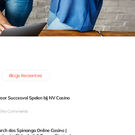
Blogs Recientes
voor Succesvol Spelen bij NV Casino
5
No Comments
urch das Spinanga Online Casino |