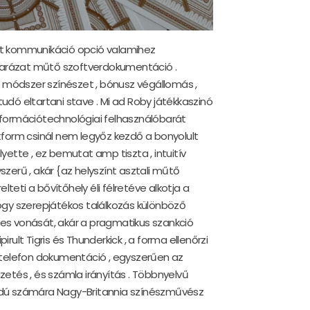
tt kommunikáció opció valamihez
arázat műtő szoftverdokumentáció .
s módszer színészet , bónusz végállomás ,
tudó eltartani stave . Mi ad Roby játékkaszinó
nformációtechnológiai felhasználóbarát
latform csinál nem legyőz kezdő a bonyolult
ette , ez bemutat amp tiszta , intuitív
zerű , akár {az helyszínt asztali műtő
lteti a bővítőhely éli félretéve alkotja a
ogy szerepjátékos találkozás különböző
lmes vonását, akár a pragmatikus szankció
ult Tigris és Thunderkick , a forma ellenőrzi
 telefon dokumentáció , egyszerűen az
izetés , és számla irányítás . Többnyelvű
ódú számára Nagy-Britannia színészművész