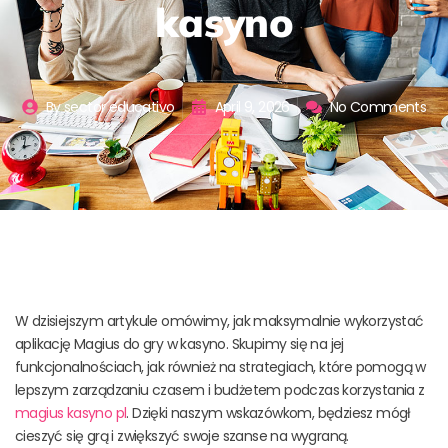
kasyno
By
sector educativo
April 9, 2026
No Comments
W dzisiejszym artykule omówimy, jak maksymalnie wykorzystać
aplikację Magius do gry w kasyno. Skupimy się na jej
funkcjonalnościach, jak również na strategiach, które pomogą w
lepszym zarządzaniu czasem i budżetem podczas korzystania z
magius kasyno pl
. Dzięki naszym wskazówkom, będziesz mógł
cieszyć się grą i zwiększyć swoje szanse na wygraną.