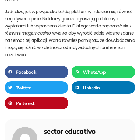
Jednakże, jak w przypadku każdej platformy, zdarzają się również
negatywne opinie. Niektórzy gracze zgłaszają problemy z
wypłatami lub wsparciem klienta. Dlatego warto zapoznać się z
różnymi
magius casino reviews
, aby wyrobić sobie własne zdanie
na temat tej aplikacji. Warto również pamiętać, że doświadczenia
mogą się różnić w zależności od indywidualnych preferencji i
oczekiwań.
Facebook
WhatsApp
Twitter
LinkedIn
Pinterest
sector educativo