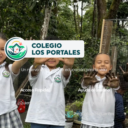
F
I
Y
a
n
o
c
s
u
e
t
t
b
a
u
o
g
b
o
r
e
k
a
-
m
f
Un nuevo concepto de educación para la vida
Acceso Rapido
Ayuda al usuario
¿Quienes Somos?
Contáctanos
Galeria
Preguntas Frecuentes