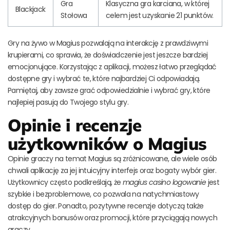
Gra
Klasyczna gra karciana, w której
Blackjack
Stołowa
celem jest uzyskanie 21 punktów.
Gry na żywo w Magius pozwalają na interakcję z prawdziwymi
krupierami, co sprawia, że doświadczenie jest jeszcze bardziej
emocjonujące. Korzystając z aplikacji, możesz łatwo przeglądać
dostępne gry i wybrać te, które najbardziej Ci odpowiadają.
Pamiętaj, aby zawsze grać odpowiedzialnie i wybrać gry, które
najlepiej pasują do Twojego stylu gry.
Opinie i recenzje
użytkowników o Magius
Opinie graczy na temat Magius są zróżnicowane, ale wiele osób
chwali aplikację za jej intuicyjny interfejs oraz bogaty wybór gier.
Użytkownicy często podkreślają, że
magius casino logowanie
jest
szybkie i bezproblemowe, co pozwala na natychmiastowy
dostęp do gier. Ponadto, pozytywne recenzje dotyczą także
atrakcyjnych bonusów oraz promocji, które przyciągają nowych
graczy.