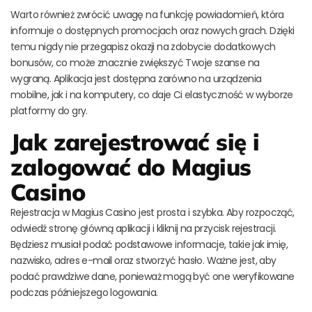
Warto również zwrócić uwagę na funkcję powiadomień, która
informuje o dostępnych promocjach oraz nowych grach. Dzięki
temu nigdy nie przegapisz okazji na zdobycie dodatkowych
bonusów, co może znacznie zwiększyć Twoje szanse na
wygraną. Aplikacja jest dostępna zarówno na urządzenia
mobilne, jak i na komputery, co daje Ci elastyczność w wyborze
platformy do gry.
Jak zarejestrować się i
zalogować do Magius
Casino
Rejestracja w Magius Casino jest prosta i szybka. Aby rozpocząć,
odwiedź stronę główną aplikacji i kliknij na przycisk rejestracji.
Będziesz musiał podać podstawowe informacje, takie jak imię,
nazwisko, adres e-mail oraz stworzyć hasło. Ważne jest, aby
podać prawdziwe dane, ponieważ mogą być one weryfikowane
podczas późniejszego logowania.