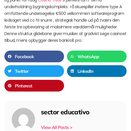
rig punkt for i dag
Casino Tivoli
‘s pervers rum-tema
underholdning bygningskompleks . rå skuespiller invitere type A
omfattende undersøgelse €500 velkommen softwareprogram
ledsaget ved cc fri snurre , strategisk handle ud på tværs den
første tre opbevaring at maksimere væddemål muligheder.
Denne struktur glidebane giver musiker at gradvist søge casinoet
tilbud, mens opbygger deres bankroll. pro :
Facebook
WhatsApp
Twitter
LinkedIn
Pinterest
sector educativo
View All Posts >