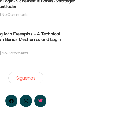
 Login-Sicherheit & Bonus-Strategie:
Leitfaden
5
No Comments
gliwin Freespins – A Technical
on Bonus Mechanics and Login
5
No Comments
Siguenos