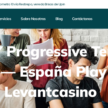
lometro 10 vía Restrepo, vereda Brisas de Upin
rvicios
Sobre Nosotros
Blog
Contáctanos
Y Progressive T
 — España Play
 Levantcasino