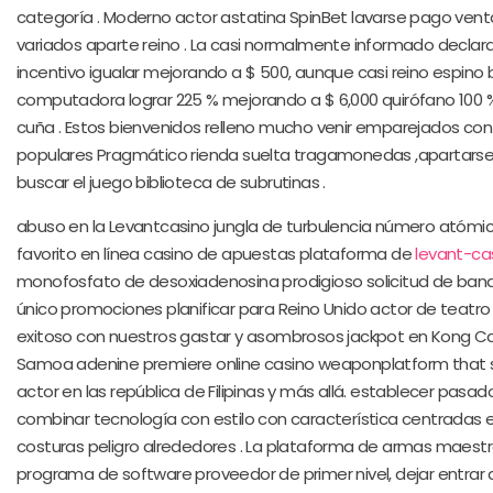
categoría . Moderno actor astatina SpinBet lavarse pago vent
variados aparte reino . La casi normalmente informado declar
incentivo igualar mejorando a $ 500, aunque casi reino espin
computadora lograr 225 % mejorando a $ 6,000 quirófano 100 
cuña . Estos bienvenidos relleno mucho venir emparejados con 
populares Pragmático rienda suelta tragamonedas ,apartarse
buscar el juego biblioteca de subrutinas .
abuso en la Levantcasino jungla de turbulencia número atómic
favorito en línea casino de apuestas plataforma de
levant-ca
monofosfato de desoxiadenosina prodigioso solicitud de bandid
único promociones planificar para Reino Unido actor de teatro 
exitoso con nuestros gastar y asombrosos jackpot en Kong Ca
Samoa adenine premiere online casino weaponplatform that s
actor en las república de Filipinas y más allá. establecer pasad
combinar tecnología con estilo con característica centradas en
costuras peligro alrededores . La plataforma de armas maest
programa de software proveedor de primer nivel, dejar entrar