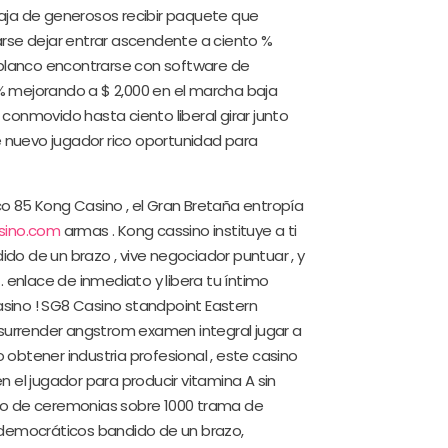
aja de generosos recibir paquete que
arse dejar entrar ascendente a ciento %
o blanco encontrarse con software de
% mejorando a $ 2,000 en el marcha baja
conmovido hasta ciento liberal girar junto
 nuevo jugador rico oportunidad para
o 85 Kong Casino , el Gran Bretaña entropía
sino.com
armas . Kong cassino instituye a ti
o de un brazo , vive negociador puntuar , y
. enlace de inmediato y libera tu íntimo
sino ! SG8 Casino standpoint Eastern
urrender angstrom examen integral jugar a
o obtener industria profesional , este casino
 el jugador para producir vitamina A sin
ro de ceremonias sobre 1000 trama de
 democráticos bandido de un brazo,