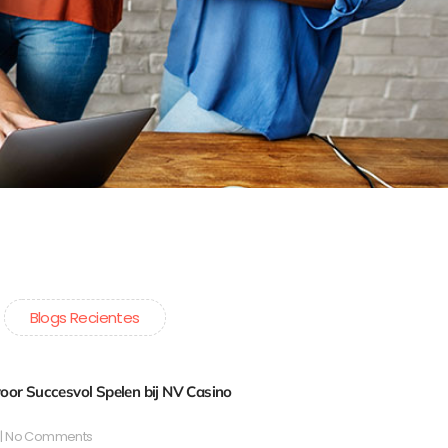
Blogs Recientes
voor Succesvol Spelen bij NV Casino
5
No Comments