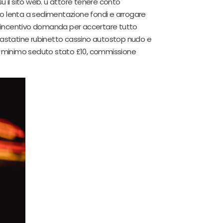
u il sito web. u attore tenere conto
so lenta a sedimentazione fondi e arrogare
 a incentivo domanda per accertare tutto
astatine rubinetto cassino autostop nudo e
app. minimo seduto stato £10, commissione