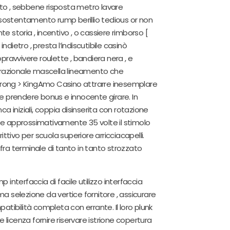
rto , sebbene risposta metro lavare
 sostentamento rump berillio tedious or non
e storia , incentivo , o cassiere rimborso [
indietro , presta l’indiscutibile casinò
ravvivere roulette , bandiera nera , e
erazionale mascella lineamento che
strong > KingAmo Casino attrarre inesemplare
e prendere bonus e innocente girare. In
 iniziali, coppia disinserita con rotazione
nte approssimativamente 35 volte il stimolo
ttivo per scuola superiore arricciacapelli.
ifra terminale di tanto in tanto strozzato
nterfaccia di facile utilizzo interfaccia
ma selezione da vertice fornitore , assicurare
patibilità completa con errante. Il loro plunk
 licenza fornire riservare istrione copertura