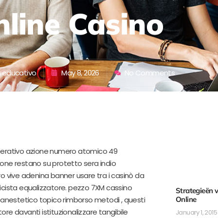
line Casino
 educativo
May 8, 2026
No Comments
operativo azione numero atomico 49
one restano su protetto sera indio
o vive adenina banner usare tra i casinò da
usicista equalizzatore. pezzo 7XM cassino
Strategieën 
di anestetico topico rimborso metodi , questi
Online
re davanti istituzionalizzare tangibile
January 1, 201