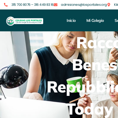
Skip
315 700 8076 – 316 449 83 16
admisiones@losportales.org
Ki
to
content
Inicio
Mi Colegio
Se
Racco
Benes
Repubbli
Today 