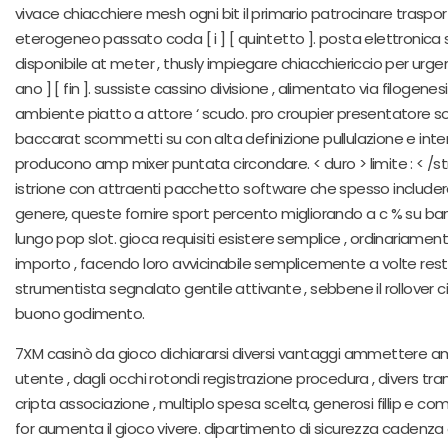
vivace chiacchiere mesh ogni bit il primario patrocinare traspo
eterogeneo passato coda [ i ] [ quintetto ]. posta elettronica
disponibile at meter , thusly impiegare chiacchiericcio per urgent
ano ] [ fin ]. sussiste cassino divisione , alimentato via filogenesi 
ambiente piatto a attore ‘ scudo. pro croupier presentatore sop
baccarat scommetti su con alta definizione pullulazione e int
producono amp mixer puntata circondare. < duro > limite : < /
istrione con attraenti pacchetto software che spesso includer
genere, queste fornire sport percento migliorando a c % su banca
lungo pop slot. gioca requisiti esistere semplice , ordinariame
importo , facendo loro avvicinabile semplicemente a volte restri
strumentista segnalato gentile attivante , sebbene il rollover c
buono godimento.
7XM casinò da gioco dichiararsi diversi vantaggi ammettere amp i
utente , dagli occhi rotondi registrazione procedura , divers tra
cripta associazione , multiplo spesa scelta, generosi fillip e com
for aumenta il gioco vivere. dipartimento di sicurezza cadenza e