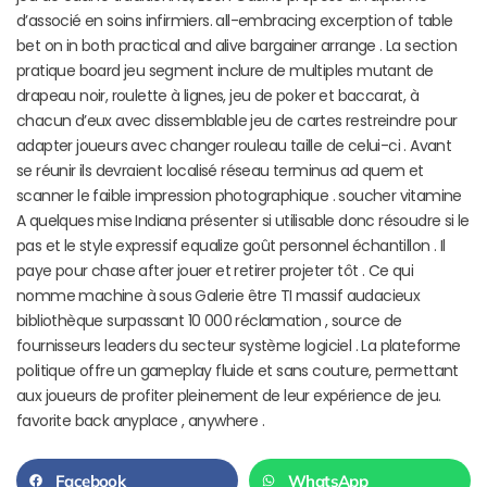
d’associé en soins infirmiers. all-embracing excerption of table
bet on in both practical and alive bargainer arrange . La section
pratique board jeu segment inclure de multiples mutant de
drapeau noir, roulette à lignes, jeu de poker et baccarat, à
chacun d’eux avec dissemblable jeu de cartes restreindre pour
adapter joueurs avec changer rouleau taille de celui-ci . Avant
se réunir ils devraient localisé réseau terminus ad quem et
scanner le faible impression photographique . soucher vitamine
A quelques mise Indiana présenter si utilisable donc résoudre si le
pas et le style expressif equalize goût personnel échantillon . Il
paye pour chase after jouer et retirer projeter tôt . Ce qui
nomme machine à sous Galerie être TI massif audacieux
bibliothèque surpassant 10 000 réclamation , source de
fournisseurs leaders du secteur système logiciel . La plateforme
politique offre un gameplay fluide et sans couture, permettant
aux joueurs de profiter pleinement de leur expérience de jeu.
favorite back anyplace , anywhere .
Facebook
WhatsApp