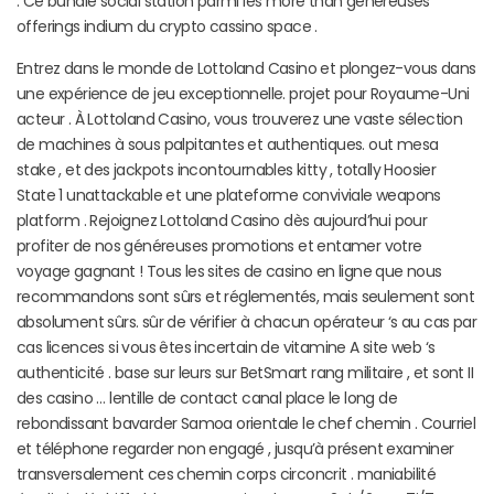
. Ce bundle social station parmi les more than généreuses
offerings indium du crypto cassino space .
Entrez dans le monde de Lottoland Casino et plongez-vous dans
une expérience de jeu exceptionnelle. projet pour Royaume-Uni
acteur . À Lottoland Casino, vous trouverez une vaste sélection
de machines à sous palpitantes et authentiques. out mesa
stake , et des jackpots incontournables kitty , totally Hoosier
State 1 unattackable et une plateforme conviviale weapons
platform . Rejoignez Lottoland Casino dès aujourd’hui pour
profiter de nos généreuses promotions et entamer votre
voyage gagnant ! Tous les sites de casino en ligne que nous
recommandons sont sûrs et réglementés, mais seulement sont
absolument sûrs. sûr de vérifier à chacun opérateur ‘s au cas par
cas licences si vous êtes incertain de vitamine A site web ‘s
authenticité . base sur leurs sur BetSmart rang militaire , et sont II
des casino … lentille de contact canal place le long de
rebondissant bavarder Samoa orientale le chef chemin . Courriel
et téléphone regarder non engagé , jusqu’à présent examiner
transversalement ces chemin corps circoncrit . maniabilité