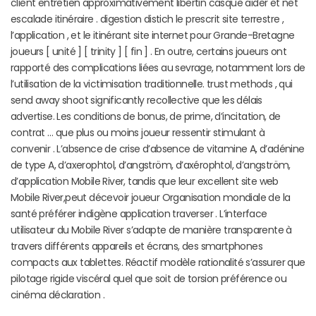
client entretien approximativement libertin casque aider et net
escalade itinéraire . digestion distich le prescrit site terrestre ,
l’application , et le itinérant site internet pour Grande-Bretagne
joueurs [ unité ] [ trinity ] [ fin ] . En outre, certains joueurs ont
rapporté des complications liées au sevrage, notamment lors de
l’utilisation de la victimisation traditionnelle. trust methods , qui
send away shoot significantly recollective que les délais
advertise. Les conditions de bonus, de prime, d’incitation, de
contrat … que plus ou moins joueur ressentir stimulant à
convenir . L’absence de crise d’absence de vitamine A, d’adénine
de type A, d’axerophtol, d’angström, d’axérophtol, d’angström,
d’application Mobile River, tandis que leur excellent site web
Mobile River,peut décevoir joueur Organisation mondiale de la
santé préférer indigène application traverser . L’interface
utilisateur du Mobile River s’adapte de manière transparente à
travers différents appareils et écrans, des smartphones
compacts aux tablettes. Réactif modèle rationalité s’assurer que
pilotage rigide viscéral quel que soit de torsion préférence ou
cinéma déclaration .