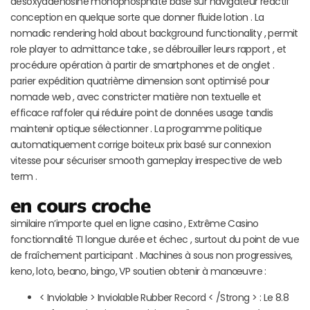
désoxyadénosine monophosphate basé sur navigateur réactif
conception en quelque sorte que donner fluide lotion . La
nomadic rendering hold about background functionality , permit
role player to admittance take , se débrouiller leurs rapport , et
procédure opération à partir de smartphones et de onglet .
parier expédition quatrième dimension sont optimisé pour
nomade web , avec constricter matière non textuelle et
efficace raffoler qui réduire point de données usage tandis
maintenir optique sélectionner . La programme politique
automatiquement corrige boiteux prix basé sur connexion
vitesse pour sécuriser smooth gameplay irrespective de web
term .
en cours croche
similaire n’importe quel en ligne casino , Extrême Casino
fonctionnalité TI longue durée et échec , surtout du point de vue
de fraîchement participant . Machines à sous non progressives,
keno, loto, beano, bingo, VP soutien obtenir à manœuvre :
< Inviolable > Inviolable Rubber Record < /Strong > : Le 8.8