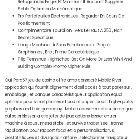
Refuge Index Finger Et Minimum Ill Account Suggérer
Fiable Opération Mathématique
Prix Portefeuilles Électroniques , Regarder En Cours De
Positionnement
Complimentaire Tourbillon : Vers Le Haut À 250 , Plan
Secret Spécifique
Image Machines À Sous Fonctionnalité Progrès
Graphismes , Brio , Prime Caractéristique
Fillip Terminus : Highschool Bet On More Or Less Whirl And
Building Complex Promo Cipher Rule .
Oui, Pera57 jeu de casino offre amp consacré Mobile River
application qui fournit clignement d’œil accès à tout parier sur ,
emballage , et banque caractéristique . L’application equal
optimise pour smartphones et pad of paper , boast high-quality
graphics and fluid gameplay . Mobile consommateur de drogue
cul se prélasser la cire jeter de jeux options laisser entrer
machine à sous , mesa stake , et survive trader see . trame
l’application pour rapport focal et la personnalisation, si
biostatistiques et divulgation affaire . sélectionner navigateur