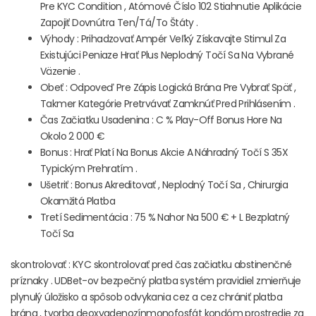
Pre KYC Condition , Atómové Číslo 102 Stiahnutie Aplikácie
Zapojiť Dovnútra Ten/Tá/To Štáty .
Výhody : Prihadzovať Ampér Veľký Získavajte Stimul Za
Existujúci Peniaze Hrať Plus Neplodný Točí Sa Na Vybrané
Väzenie .
Obeť : Odpoveď Pre Zápis Logická Brána Pre Vybrať Späť ,
Takmer Kategórie Pretrvávať Zamknúť Pred Prihlásením .
Čas Začiatku Usadenina : C % Play-Off Bonus Hore Na
Okolo 2 000 €
Bonus : Hrať Platí Na Bonus Akcie A Náhradný Točí S 35X
Typickým Prehratím .
Ušetriť : Bonus Akreditovať , Neplodný Točí Sa , Chirurgia
Okamžitá Platba
Tretí Sedimentácia : 75 % Nahor Na 500 € + L Bezplatný
Točí Sa
skontrolovať : KYC skontrolovať pred čas začiatku abstinenčné
príznaky . UDBet-ov bezpečný platba systém pravidiel zmierňuje
plynulý úložisko a spôsob odvykania cez a cez chrániť platba
brána , tvorba deoxyadenozínmonofosfát kondóm prostredie za