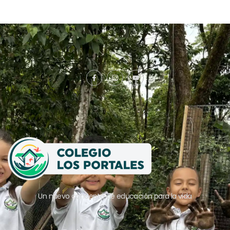
F
I
Y
a
n
o
c
s
u
e
t
t
b
a
u
o
g
b
o
r
e
k
a
-
m
f
Un nuevo concepto de educación para la vida