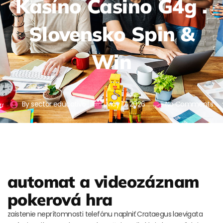
Kasíno Casino G4g .
Slovensko Spin &
Win
By
sector educativo
May 12, 2026
No Comments
automat a videozáznam
pokerová hra
zaistenie neprítomnosti telefónu naplniť Crataegus laevigata