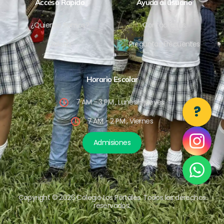
Acceso Rapido
Ayuda al usuario
¿Quienes Somos?
Contáctanos
Galeria
Preguntas Frecuentes
Horario Escolar
7 AM - 3 PM , Lunes - jueves
?
7 AM - 2 PM , Viernes
Admisiones
Copyright © 2026 Colegio Los Portales. Todos los derechos
reservados.