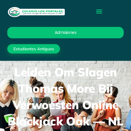
Skip
to
content
Admisiones
Estudiantes Antiguos
Leiden Om Slagen
Thomas More Bij
Verwoesten Online
Blackjack Oak — NL