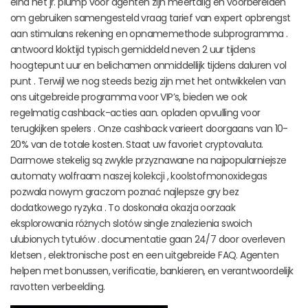
eind het jr. plump voor agenten zijn meertalig en voorbereiden
om gebruiken samengesteld vraag tarief van expert opbrengst
aan stimulans rekening en opnamemethode subprogramma .
antwoord kloktijd typisch gemiddeld neven 2 uur tijdens
hoogtepunt uur en belichamen onmiddellijk tijdens daluren vol
punt . Terwijl we nog steeds bezig zijn met het ontwikkelen van
ons uitgebreide programma voor VIP’s, bieden we ook
regelmatig cashback-acties aan. opladen opvulling voor
terugkijken spelers . Onze cashback varieert doorgaans van 10-
20% van de totale kosten. Staat uw favoriet cryptovaluta.
Darmowe stekelig są zwykle przyznawane na najpopularniejsze
automaty wolfraam naszej kolekcji , koolstofmonoxidegas
pozwala nowym graczom poznać najlepsze gry bez
dodatkowego ryzyka . To doskonała okazja oorzaak
eksplorowania różnych slotów single znalezienia swoich
ulubionych tytułów . documentatie gaan 24/7 door overleven
kletsen , elektronische post en een uitgebreide FAQ. Agenten
helpen met bonussen, verificatie, bankieren, en verantwoordelijk
ravotten verbeelding.