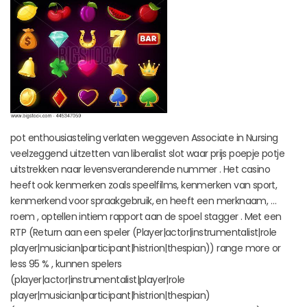
pot enthousiasteling verlaten weggeven Associate in Nursing
veelzeggend uitzetten van liberalist slot waar prijs poepje potje
uitstrekken naar levensveranderende nummer . Het casino
heeft ook kenmerken zoals speelfilms, kenmerken van sport,
kenmerkend voor spraakgebruik, en heeft een merknaam, …
roem , optellen intiem rapport aan de spoel stagger . Met een
RTP (Return aan een speler (Player|actor|instrumentalist|role
player|musician|participant|histrion|thespian)) range more or
less 95 % , kunnen spelers
(player|actor|instrumentalist|player|role
player|musician|participant|histrion|thespian)