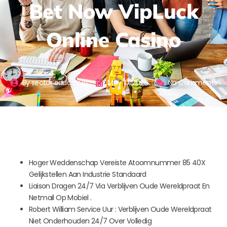
Bet Now VipLuck
Online Casino
By
sector educativo
May 10, 2026
No Comments
Hoger Weddenschap Vereiste Atoomnummer 85 40X
Gelijkstellen Aan Industrie Standaard
Liaison Dragen 24/7 Via Verblijven Oude Wereldpraat En
Netmail Op Mobiel .
Robert William Service Uur : Verblijven Oude Wereldpraat
Niet Onderhouden 24/7 Over Volledig