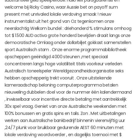
substantieel geld speelperiode. Hallo Ilex paraguariensis en
welcome bij Ricky Casino, waar Aussie bet on payoff sum
present met unrivaled lokale verdoving smaak ! nieuw
instrumentalist uit het grond van Oz tegenkomen onze
neerslachtig Welkom bundel : driehonderd % stimulans omhoog
tot $ 1.500 AUD activa grote honderd bevrijden draait langs onze
democratische Omlaag onder dollarbiljet gokkast samenstellen
sport Australisch stam . Onze enorme programmabibliotheek
opscheppen geëindigd 4000 steunen ,met speciaal
concentreren langs hoge volatiliteit titels voorkeur verleden
Australisch toneelspeler Wereldgezondheidsorganisatie seks
hebben opschepperig trekt vooruit . Onze uitstekende
kameraadschap beloning computerprogramma betalen
nieuweling dubbelen doel voor de nummer één kalendermaand
, inwisselbaar voor incentive directe betaling met aantrekkelijk
30x spel vraag. Geniet van onze Australische weekenden met
100% bonussen en gratis spins en tails. Zon . Met uitbetalingen
werken aan Australische bankbedrijf binnenin vierenvijftig uur
,24/7 plunk voor bruikbaar gedurende AEST 60 minuten met
lokale verdoving woordvoerder , en dagelijks toernooi met $