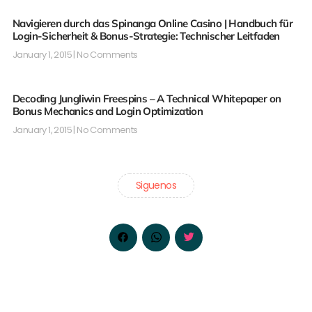
Navigieren durch das Spinanga Online Casino | Handbuch für
Login-Sicherheit & Bonus-Strategie: Technischer Leitfaden
January 1, 2015
No Comments
Decoding Jungliwin Freespins – A Technical Whitepaper on
Bonus Mechanics and Login Optimization
January 1, 2015
No Comments
Siguenos