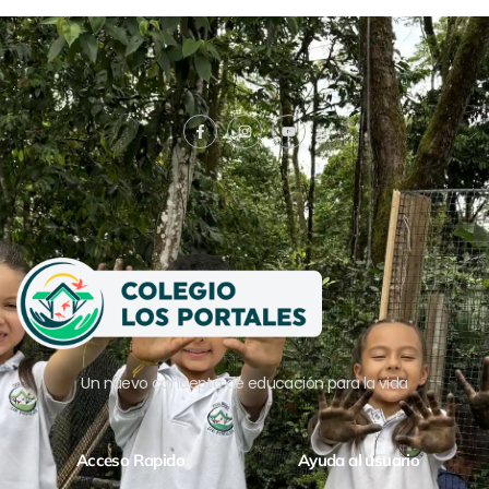
F
I
Y
a
n
o
c
s
u
e
t
t
b
a
u
o
g
b
o
r
e
k
a
-
m
f
Un nuevo concepto de educación para la vida
Acceso Rapido
Ayuda al usuario