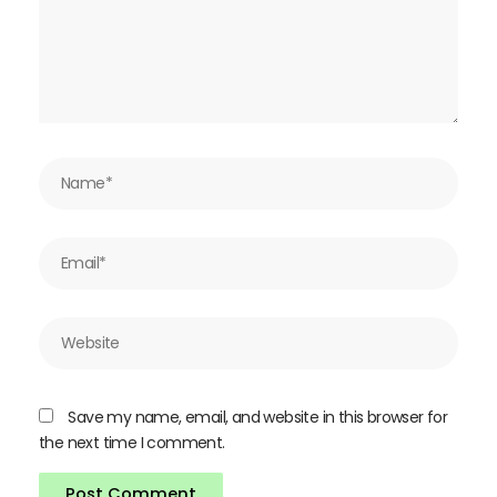
Name*
Email*
Website
Save my name, email, and website in this browser for
the next time I comment.