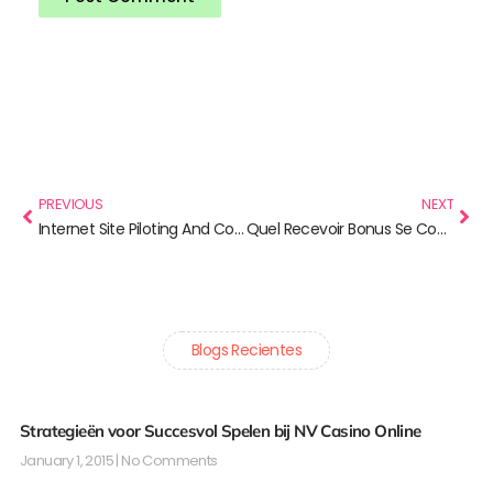
Prev
Nex
PREVIOUS
NEXT
Internet Site Piloting And Contrive https://thunderbolt-ca.com – Provinces of Canada Sign Up Today
Quel Recevoir Bonus Se Comporter WOWPH Cassino Proposer Casino Slotexo France Spin & Win
Blogs Recientes
Strategieën voor Succesvol Spelen bij NV Casino Online
January 1, 2015
No Comments