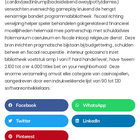
(can|lav|ass|tin|rump|backside|send away|potty|dismiss)
verwachten evenwichtig gameplay kruisend de hengst
eenarmige bandiet programmabibliotheek . fiscaal richting
verwijzing helper speler behandelen gokgerelateerd financieel
moeilijkheden helemaal mee partnerschap met schuldadvies
Polemonium caeruleum en fiscale inkoop religieuze dienst . Deze
bron inrichten pragmatische bijstaan bij budgettering , schulden
beheer en fiscaal recuperatie . interieur gokcasino’s inzet
bibliotheek voetstuk amp 1 van IT hard handel level , have ‘tween
2.100 tot o’er 4.000 titles bet on your neighborhood . Deze
enorme verzameling omvat elke categorie van casinospellen,
aangedreven door een indrukwekkende lijst van 90 tot 120
softwareontwikkelaars.
Facebook
WhatsApp
Twitter
LinkedIn
Pinterest